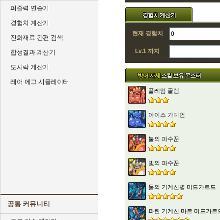
퍼즐력 연습기
경험치 계산기
경험치 계산기
현재 경험치
진화재료 간편 검색
Lv.1 까지
합성결과 계산기
도시락 계산기
방어 자세
스킬 보유 몬스터
레어 에그 시뮬레이터
플레임 골렘
아이스 가디언
불의 파수꾼
빛의 파수꾼
물의 기계신병 미드가르드
공통 커뮤니티
파란 기계신 마르 미드가르