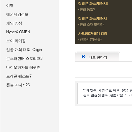
집결! 진화 소재 러시!
여행
- 진화 통일?
해외게임정보
집결! 진화 소재 러시
게임 영상
- 진화 소재 모여라!
HyperX OMEN
사오정&저팔계 강림
- 천요선 (지옥급)
브이 라이징
일곱 개의 대죄: Origin
나도 한마디
몬스터헌터 스토리즈3
바이오하자드 레퀴엠
드래곤 퀘스트7
풋볼 매니저26