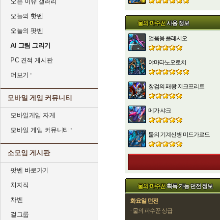
오픈 이슈 갤러리
오늘의 핫벤
물의 파수꾼
사용 정보
오늘의 팟벤
얼음용 플레시오
AI 그림 그리기
PC 견적 게시판
야마타노오로치
더보기
창검의 패왕 지크프리트
모바일 게임 커뮤니티
메가 샤크
모바일게임 자게
모바일 게임 커뮤니티
물의 기계신병 미드가르드
소모임 게시판
팟벤 바로가기
치지직
물의 파수꾼
획득 가능 던전 정보
차벤
화요일 던전
- 물의 파수꾼 상급
걸그룹