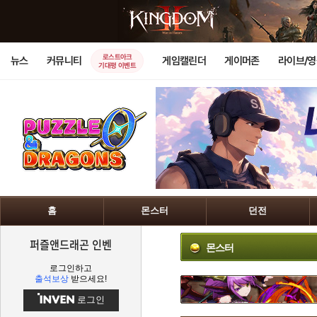
로스트아크
뉴스
커뮤니티
게임캘린더
게이머존
라이브/
기대평 이벤트
홈
몬스터
던전
퍼즐앤드래곤 인벤
몬스터
로그인하고
출석보상
받으세요!
로그인