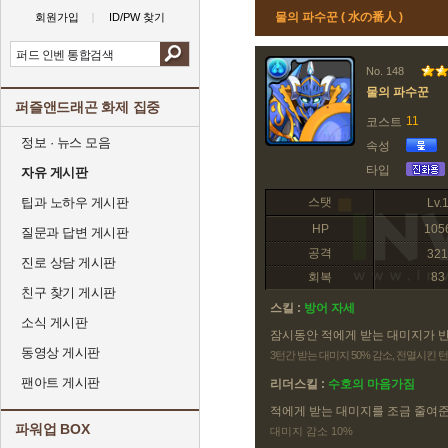
물의 파수꾼 ( 水の番人 )
회원가입
ID/PW 찾기
No. 148
물의 파수꾼
퍼즐앤드래곤 화제 집중
11
코스트
정보 · 뉴스 모음
속성
타입
자유 게시판
팁과 노하우 게시판
스탯
Lv.
HP
105
질문과 답변 게시판
공격
321
진로 상담 게시판
회복
83
친구 찾기 게시판
스킬 :
방어 자세
소식 게시판
잠시동안 적에게 받는 대미지가 
동영상 게시판
3턴간 받는 대미지 50% 감소, 전멸시킨
팬아트 게시판
리더스킬 :
수호의 마음가짐
적에게 받는 대미지를 조금 줄여
파워업 BOX
대미지 감소 10%