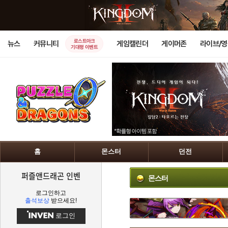
로스트아크
뉴스
커뮤니티
게임캘린더
게이머존
라이브/
기대평 이벤트
홈
몬스터
던전
퍼즐앤드래곤 인벤
몬스터
로그인하고
출석보상
받으세요!
로그인