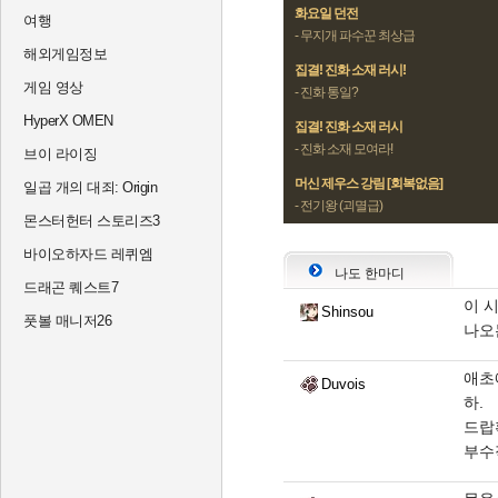
화요일 던전
여행
- 무지개 파수꾼 최상급
해외게임정보
집결! 진화 소재 러시!
게임 영상
- 진화 통일?
HyperX OMEN
집결! 진화 소재 러시
- 진화 소재 모여라!
브이 라이징
머신 제우스 강림 [회복없음]
일곱 개의 대죄: Origin
- 전기왕 (괴멸급)
몬스터헌터 스토리즈3
바이오하자드 레퀴엠
나도 한마디
드래곤 퀘스트7
이 
Shinsou
풋볼 매니저26
나오
애초
Duvois
하.
드랍
부수