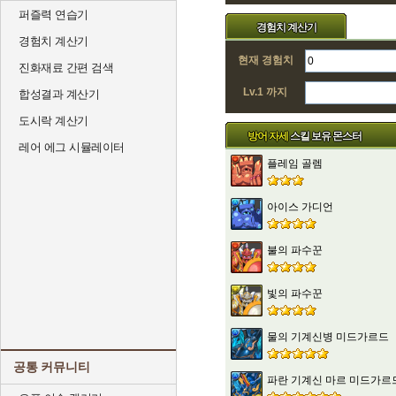
퍼즐력 연습기
경험치 계산기
경험치 계산기
현재 경험치
진화재료 간편 검색
Lv.1 까지
합성결과 계산기
도시락 계산기
방어 자세
스킬 보유 몬스터
레어 에그 시뮬레이터
플레임 골렘
아이스 가디언
불의 파수꾼
빛의 파수꾼
물의 기계신병 미드가르드
공통 커뮤니티
파란 기계신 마르 미드가르