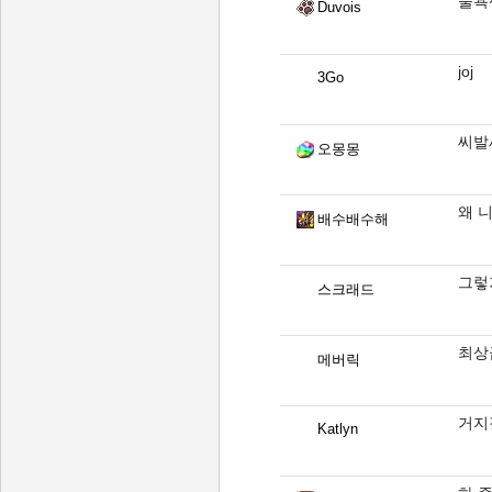
물욕
Duvois
joj
3Go
씨발
오몽몽
왜 
배수배수해
그렇
스크래드
최상
메버릭
거지
Katlyn