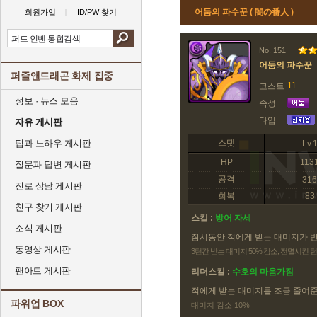
어둠의 파수꾼 ( 闇の番人 )
회원가입
ID/PW 찾기
No. 151
어둠의 파수꾼
퍼즐앤드래곤 화제 집중
11
코스트
정보 · 뉴스 모음
속성
타입
자유 게시판
팁과 노하우 게시판
스탯
Lv.
HP
113
질문과 답변 게시판
공격
316
진로 상담 게시판
회복
83
친구 찾기 게시판
스킬 :
방어 자세
소식 게시판
잠시동안 적에게 받는 대미지가 
동영상 게시판
3턴간 받는 대미지 50% 감소, 전멸시킨
팬아트 게시판
리더스킬 :
수호의 마음가짐
적에게 받는 대미지를 조금 줄여
파워업 BOX
대미지 감소 10%