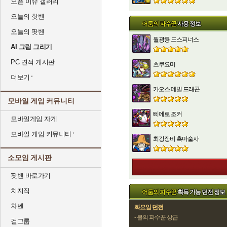
오픈 이슈 갤러리
오늘의 핫벤
어둠의 파수꾼
사용 정보
오늘의 팟벤
월광용 드스피너스
AI 그림 그리기
PC 견적 게시판
츠쿠요미
더보기
카오스 데빌 드래곤
모바일 게임 커뮤니티
삐에로 조커
모바일게임 자게
모바일 게임 커뮤니티
최강장비 흑마술사
소모임 게시판
팟벤 바로가기
치지직
어둠의 파수꾼
획득 가능 던전 정보
차벤
화요일 던전
- 불의 파수꾼 상급
걸그룹