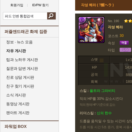
각성 헤라 ( ?醒ヘラ )
회원가입
ID/PW 찾기
No. 190
각성 헤라
퍼즐앤드래곤 화제 집중
30
코스트
정보 · 뉴스 모음
속성
타입
자유 게시판
팁과 노하우 게시판
스탯
Lv.
HP
143
질문과 답변 게시판
공격
889
진로 상담 게시판
회복
180
친구 찾기 게시판
스킬 :
울트라 그라비티
소식 게시판
적의 HP를 30% 감소시킨다
동영상 게시판
적의 현재 HP 기준으로 감소
팬아트 게시판
리더스킬 :
신의 한수
드롭을 움직일 수 있는 시간이 상
파워업 BOX
드롭 이동 시간 5초 증가, 중복 사용