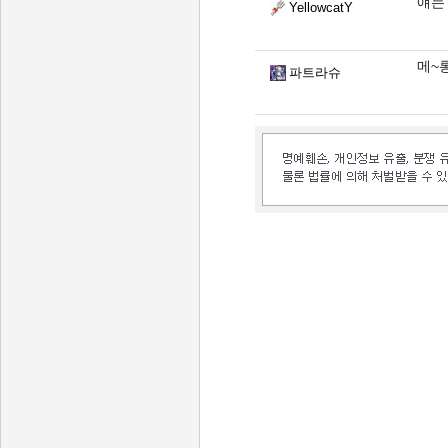
얘는
YellowcatY
메~
파트라슈