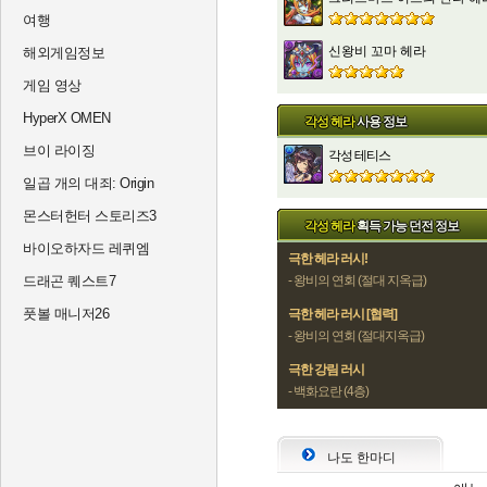
여행
신왕비 꼬마 헤라
해외게임정보
게임 영상
HyperX OMEN
각성 헤라
사용 정보
브이 라이징
각성 테티스
일곱 개의 대죄: Origin
몬스터헌터 스토리즈3
각성 헤라
획득 가능 던전 정보
바이오하자드 레퀴엠
극한 헤라 러시!
드래곤 퀘스트7
- 왕비의 연회 (절대 지옥급)
풋볼 매니저26
극한 헤라 러시 [협력]
- 왕비의 연회 (절대지옥급)
극한 강림 러시
- 백화요란 (4층)
나도 한마디