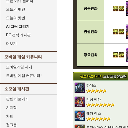
오픈 이슈 갤러리
궁극진화
오늘의 핫벤
오늘의 팟벤
AI 그림 그리기
환생진화
PC 견적 게시판
더보기
궁극진화
모바일 게임 커뮤니티
모바일게임 자게
모바일 게임 커뮤니티
울트라 그라비티
스킬 보유 몬스터
하데스
소모임 게시판
팟벤 바로가기
각성 헤라
치지직
헤라 이스
차벤
걸그룹
크리스마스 이브의 산타 헤