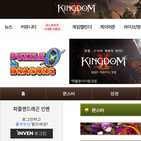
로스트아크
뉴스
커뮤니티
게임캘린더
게이머존
라이브/
기대평 이벤트
홈
몬스터
던전
퍼즐앤드래곤 인벤
몬스터
로그인하고
출석보상
받으세요!
로그인