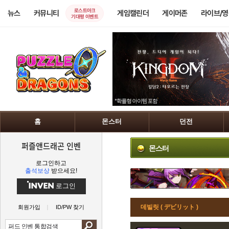
로스트아크
뉴스
커뮤니티
게임캘린더
게이머존
라이브/
기대평 이벤트
홈
몬스터
던전
퍼즐앤드래곤 인벤
몬스터
로그인하고
출석보상
받으세요!
로그인
데빌릿 ( デビリット )
회원가입
ID/PW 찾기