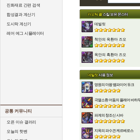
진화재료 간편 검색
카오틱 콜
스킬 보유 몬스터
합성결과 계산기
도시락 계산기
데빌릿
레어 에그 시뮬레이터
척안의 옥환마 즈오
옥안의 흑환마 즈오
데빌릿
사용 정보
영원의 마왕 뱀파이어 듀크
극멸소환 어둠의 플레어 바하
공통 커뮤니티
파계의 창조신 시바
오픈 이슈 갤러리
지옥의 파수견 케르베로스
오늘의 핫벤