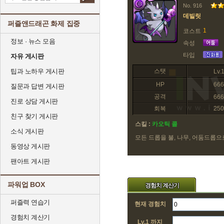
No. 916
데빌릿
퍼즐앤드래곤 화제 집중
1
코스트
정보 · 뉴스 모음
속성
타입
자유 게시판
팁과 노하우 게시판
스탯
Lv.
HP
666
질문과 답변 게시판
공격
666
진로 상담 게시판
회복
250
친구 찾기 게시판
스킬 :
카오틱 콜
소식 게시판
모든 드롭을 불, 나무, 어둠드롭
동영상 게시판
팬아트 게시판
파워업 BOX
경험치 계산기
퍼즐력 연습기
현재 경험치
경험치 계산기
Lv.1 까지