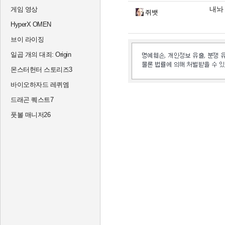
내놔
게임 영상
쥐뱃
HyperX OMEN
브이 라이징
일곱 개의 대죄: Origin
몬스터헌터 스토리즈3
바이오하자드 레퀴엠
드래곤 퀘스트7
풋볼 매니저26