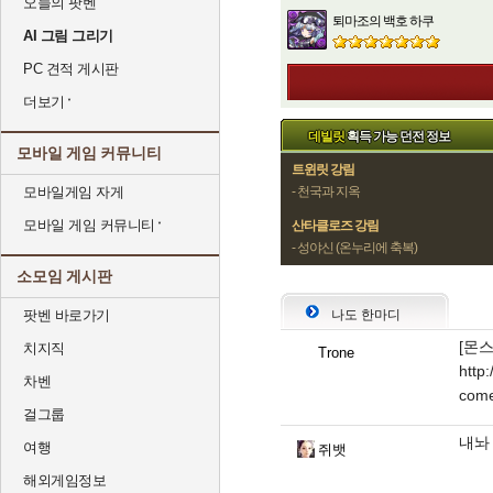
오늘의 팟벤
퇴마조의 백호 하쿠
AI 그림 그리기
PC 견적 게시판
더보기
데빌릿
획득 가능 던전 정보
모바일 게임 커뮤니티
트윈릿 강림
- 천국과 지옥
모바일게임 자게
모바일 게임 커뮤니티
산타클로즈 강림
- 성야신 (온누리에 축복)
소모임 게시판
나도 한마디
팟벤 바로가기
[몬
치지직
Trone
http
차벤
come
걸그룹
내놔
여행
쥐뱃
해외게임정보