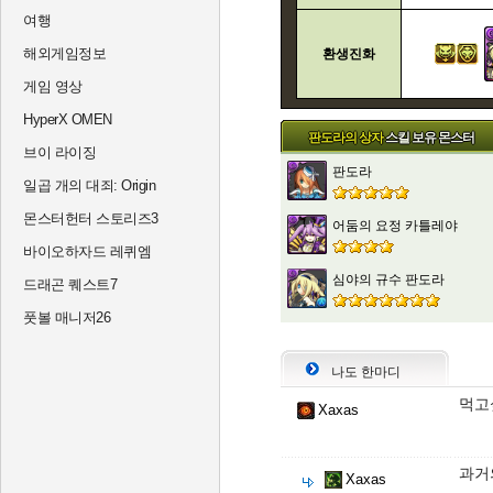
여행
해외게임정보
환생진화
게임 영상
HyperX OMEN
판도라의 상자
스킬 보유 몬스터
브이 라이징
판도라
일곱 개의 대죄: Origin
몬스터헌터 스토리즈3
어둠의 요정 카틀레야
바이오하자드 레퀴엠
심야의 규수 판도라
드래곤 퀘스트7
풋볼 매니저26
나도 한마디
먹고
Xaxas
과거
Xaxas