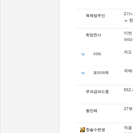
2기
목욕탕주인
ㅠ 
이번
희망천사
어따
저도 
이탸
곡예
포리아제
552
무과금퍼드중
27
왕진레
적용
창술수련생