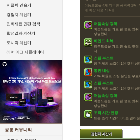
퍼즐력 연습기
어둠드롭을 4개 지우면 공격력 2배, 추
개 이상 지울 시 4배
경험치 계산기
진화재료 간편 검색
어둠속성 강화
어둠드롭을 가로 한 줄로 맞춰
합성결과 계산기
상승한다
바인드 회복
도시락 계산기
회복드롭을 가로 한 줄로 맞춰
다
레어 에그 시뮬레이터
스킬 부스트
팀 전체의 스킬이 1턴 쌓인 
봉인 내성
20% 확률로 스킬 봉인을 무효화
스킬 부스트
팀 전체의 스킬이 1턴 쌓인 
어둠속성 강화
어둠드롭을 가로 한 줄로 맞춰
상승한다
조작 시간 연장
드롭 조작 시간이 0.5초 길어
공통 커뮤니티
경험치 계산기