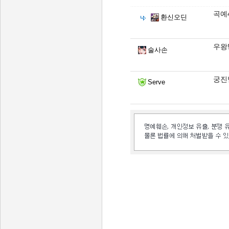
곡예
환신오딘
우왕!
술사손
궁진
Serve
인벤 공식 미디어 파트너 및 제휴 파트너