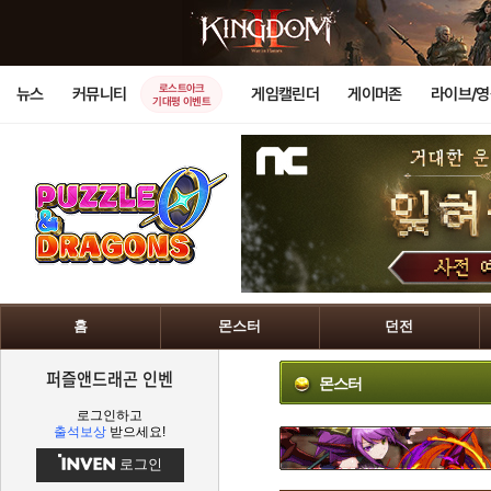
로스트아크
뉴스
커뮤니티
게임캘린더
게이머존
라이브/
기대평 이벤트
홈
몬스터
던전
퍼즐앤드래곤 인벤
몬스터
로그인하고
출석보상
받으세요!
로그인