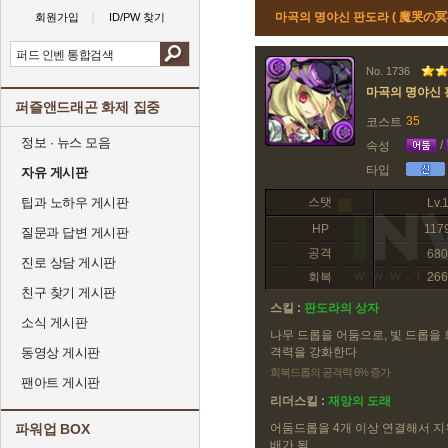
마곡의 명야신 판도라 ( 魔哭の
회원가입
ID/PW 찾기
No. 1736
마곡의 명야신
퍼즐앤드래곤 화제 집중
35
코스트
정보 · 뉴스 모음
/
속성
타입
자유 게시판
팁과 노하우 게시판
스탯
Lv.
HP
117
질문과 답변 게시판
공격
680
진로 상담 게시판
회복
266
친구 찾기 게시판
스킬 :
판도라의 상자
소식 게시판
나무 드롭을 어둠으로, 빛 드롭을
동영상 게시판
격력을 강화한다
회복드롭의 공격력 6% 증가
팬아트 게시판
리더스킬 :
재앙의 도래
파워업 BOX
어둠드롭을 4개 이상 연결해서 지
배가 됨