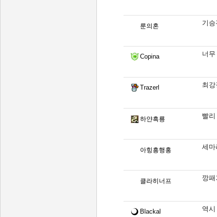
기승
룬의혼
너무
Copina
최강
Trazerl
빨리
하얀흑룡
세마
아힝흥행홍
깡패
클라히너프
역시 
Blackal