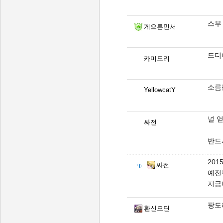
스부
게으른민서
드디어
카미도리
소름
YellowcatY
널 
싸전
반드시
2015
싸전
예전
지금
팡도라
환신오딘