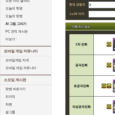
오픈 이슈 갤러리
현재 경험치
오늘의 핫벤
Lv.99 까지
오늘의 팟벤
AI 그림 그리기
진화 트리 정보
PC 견적 게시판
더보기
1차 진화
모바일 게임 커뮤니티
모바일게임 자게
궁극진화
모바일 게임 커뮤니티
소모임 게시판
초궁극진화
팟벤 바로가기
치지직
차벤
각성궁극진화
걸그룹