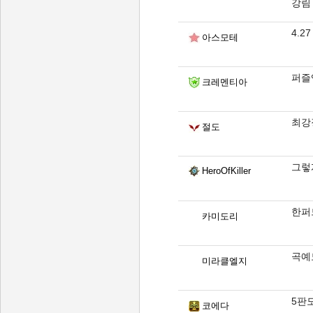
강림
4.2
아스모테
퍼즐
크레멘티아
최강
절도
그렇게
HeroOfKiller
한퍼드
카미도리
곡예
미라클엘지
5판
코에다