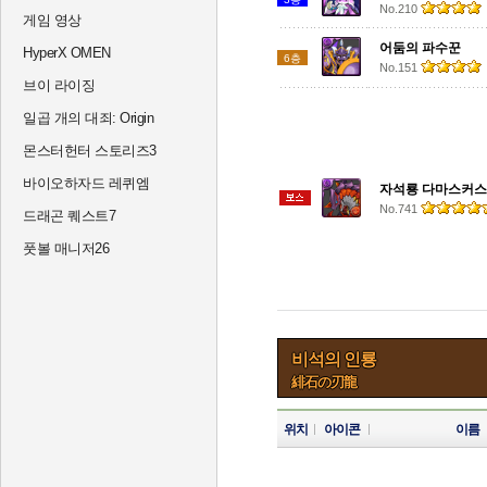
No.210
게임 영상
어둠의 파수꾼
HyperX OMEN
6층
No.151
브이 라이징
일곱 개의 대죄: Origin
몬스터헌터 스토리즈3
바이오하자드 레퀴엠
자석룡 다마스커스
No.741
드래곤 퀘스트7
풋볼 매니저26
비석의 인룡
緋石の刃龍
위치
아이콘
이름