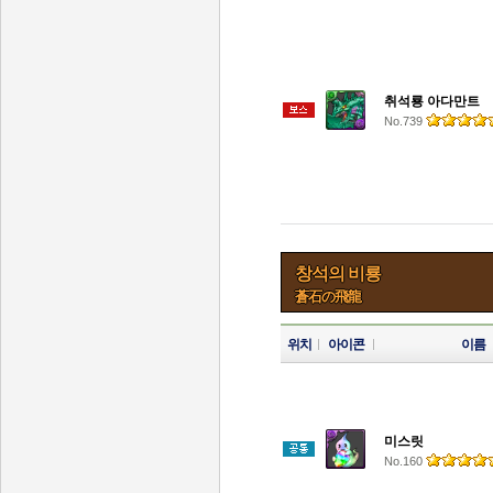
취석룡 아다만트
No.739
창석의 비룡
蒼石の飛龍
위치
아이콘
이름
미스릿
No.160