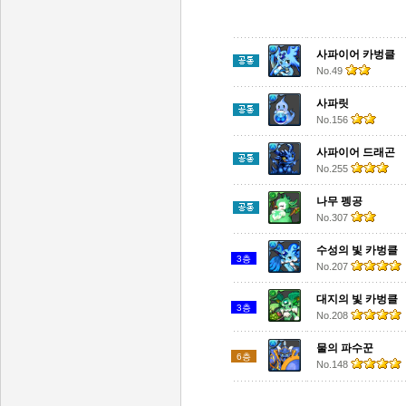
사파이어 카벙클
No.49
사파릿
No.156
사파이어 드래곤
No.255
나무 펭공
No.307
수성의 빛 카벙클
3층
No.207
대지의 빛 카벙클
3층
No.208
물의 파수꾼
6층
No.148