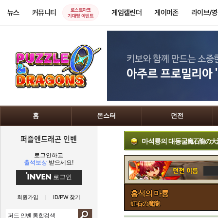
로스트아크
뉴스
커뮤니티
게임캘린더
게이머존
라이브/
기대평 이벤트
홈
몬스터
던전
퍼즐앤드래곤 인벤
마석룡의 대동굴
魔石龍の大
로그인하고
출석보상
받으세요!
로그인
홍석의 마룡
회원가입
ID/PW 찾기
虹石の魔龍