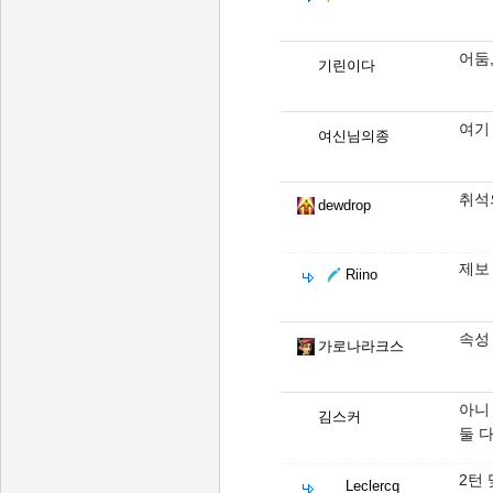
어둠
기린이다
여기
여신님의종
취석
dewdrop
제보
Riino
속성
가로나라크스
아니
김스커
둘 
2턴
Leclercq