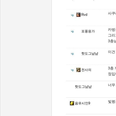
사쿠
Rvd
카벙
포풍응가
그리
3층
이건
핫도그냠냠
3층 
전사의
정입
너무 
핫도그냠냠
빛펭
음유시인9