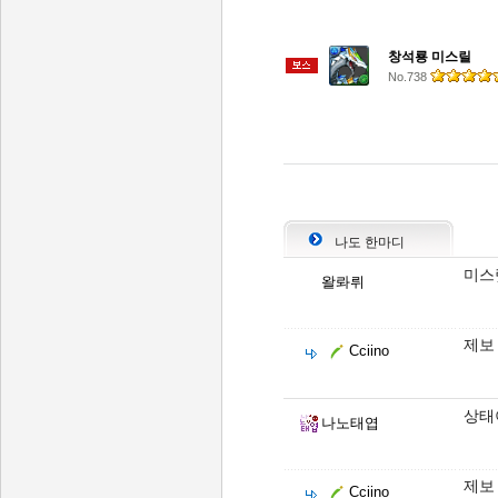
창석룡 미스릴
No.738
나도 한마디
미스
왈롸뤼
제보
Cciino
상태
나노태엽
제보
Cciino