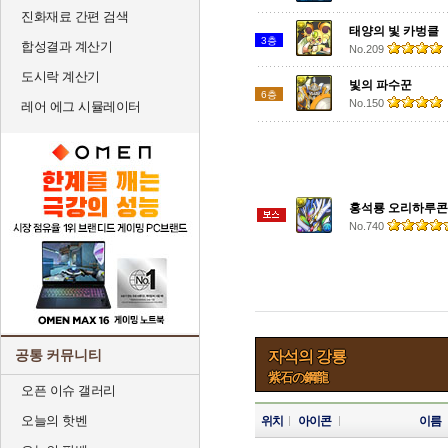
진화재료 간편 검색
태양의 빛 카벙클
3층
합성결과 계산기
No.209
도시락 계산기
빛의 파수꾼
6층
No.150
레어 에그 시뮬레이터
홍석룡 오리하루콘
No.740
공통 커뮤니티
자석의 강룡
紫石の鋼龍
오픈 이슈 갤러리
오늘의 핫벤
위치
아이콘
이름