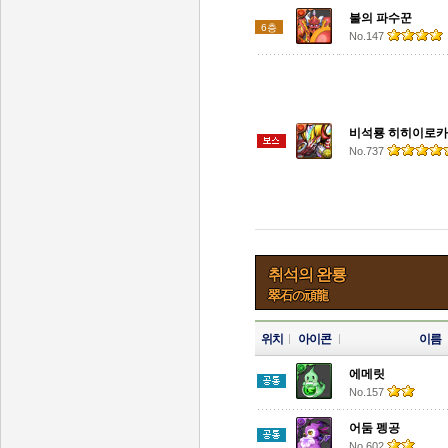
불의 파수꾼
6층
No.147
비석룡 히히이로
No.737
취석의 완룡
翠石の頑龍
위치
아이콘
이름
에메릿
No.157
어둠 펭공
No.602