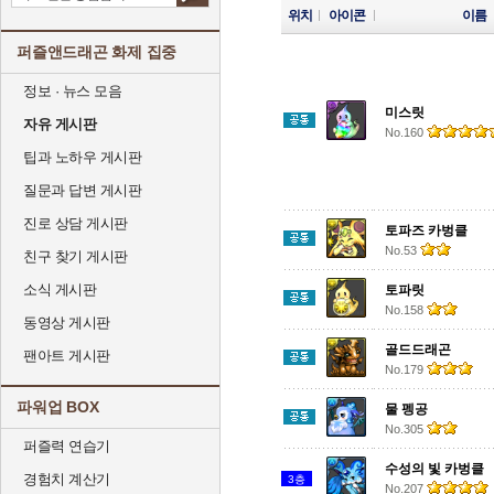
위치
아이콘
이름
퍼즐앤드래곤 화제 집중
정보 · 뉴스 모음
미스릿
자유 게시판
No.160
팁과 노하우 게시판
질문과 답변 게시판
진로 상담 게시판
토파즈 카벙클
No.53
친구 찾기 게시판
소식 게시판
토파릿
No.158
동영상 게시판
골드드래곤
팬아트 게시판
No.179
파워업 BOX
물 펭공
No.305
퍼즐력 연습기
수성의 빛 카벙클
경험치 계산기
3층
No.207