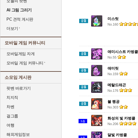
오늘의 팟벤
AI 그림 그리기
미스릿
PC 견적 게시판
No.160
더보기
모바일 게임 커뮤니티
애미시스트 카벙클
모바일게임 자게
No.55
모바일 게임 커뮤니티
애미릿
No.159
소모임 게시판
메탈드래곤
팟벤 바로가기
No.176
치지직
불 펭공
차벤
No.303
걸그룹
화성의 빛 카벙클
3층
No.206
여행
해외게임정보
달빛 카벙클
3층