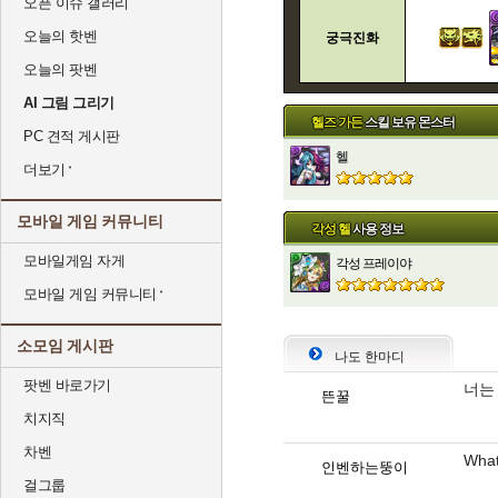
오픈 이슈 갤러리
오늘의 핫벤
궁극진화
오늘의 팟벤
AI 그림 그리기
헬즈 가든
스킬 보유 몬스터
PC 견적 게시판
헬
더보기
모바일 게임 커뮤니티
각성 헬
사용 정보
모바일게임 자게
각성 프레이야
모바일 게임 커뮤니티
소모임 게시판
나도 한마디
팟벤 바로가기
너는
뜬꿀
치지직
차벤
What
인벤하는뚱이
걸그룹