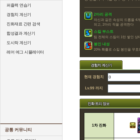
퍼즐력 연습기
경험치 계산기
2마리 공격
자신과 같은 속성의 드롭을 4개
진화재료 간편 검색
되고, 2마리 적을 공격한다
스킬 부스트
합성결과 계산기
팀 전체의 스킬이 1턴 쌓인 
도시락 계산기
봉인 내성
20% 확률로 스킬 봉인을 무효화
레어 에그 시뮬레이터
경험치 계산기
현재 경험치
Lv.99 까지
진화 트리 정보
1차 진화
공통 커뮤니티