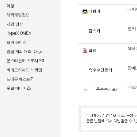
여행
매력
따링이
해외게임정보
게임 영상
로키
김스커
HyperX OMEN
브이 라이징
M이다
월묘
일곱 개의 대죄: Origin
몬스터헌터 스토리즈3
맘에
바이오하자드 레퀴엠
촉수수간로리
드래곤 퀘스트7
나오
풋볼 매니저26
촉수수간로리