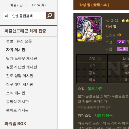
각성 헬 ( 覚醒ヘル )
회원가입
ID/PW 찾기
No. 2402
각성 헬
퍼즐앤드래곤 화제 집중
40
코스트
정보 · 뉴스 모음
/
속성
타입
자유 게시판
팁과 노하우 게시판
스탯
Lv.
HP
136
질문과 답변 게시판
공격
702
진로 상담 게시판
회복
0
친구 찾기 게시판
스킬 :
헬즈 가든
소식 게시판
불과 물드롭을 회복과 독드롭으로
동영상 게시판
질 확률이 증가한다
독드롭 출현 확률 15% 증가
팬아트 게시판
리더스킬 :
시희의 원독
파워업 BOX
어둠속성 몬스터의 공격력과 회복력
상 연결하여 지울 경우 공격력이 3