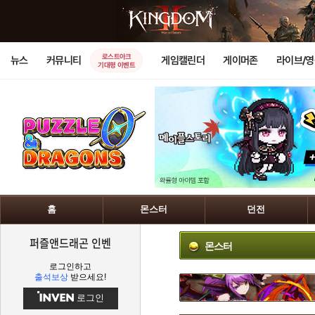
로스트아크
뉴스
커뮤니티
게임캘린더
게이머존
라이브/
기대평 이벤트
홈
몬스터
던전
퍼즐앤드래곤 인벤
몬스터
로그인하고
출석보상
받으세요!
로그인