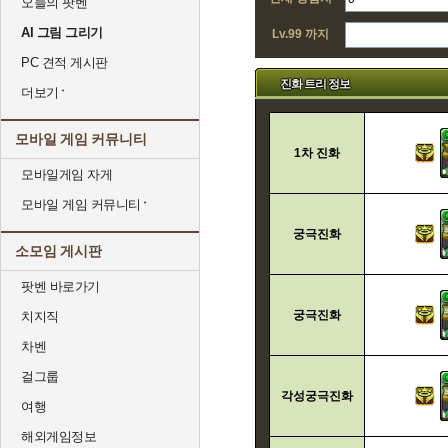
오늘의 팟벤
AI 그림 그리기
Lv.99 까지
PC 견적 게시판
진화 트리 정보
더보기
모바일 게임 커뮤니티
1차 진화
모바일게임 자게
모바일 게임 커뮤니티
궁극진화
소모임 게시판
팟벤 바로가기
궁극진화
치지직
차벤
걸그룹
각성궁극진화
여행
해외게임정보