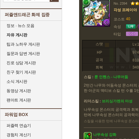
No. 2394
각성 프레이야
퍼즐앤드래곤 화제 집중
40
코스트
정보 · 뉴스 모음
/
속성
타입
자유 게시판
팁과 노하우 게시판
스탯
Lv.
HP
974
질문과 답변 게시판
공격
810
진로 상담 게시판
회복
340
친구 찾기 게시판
스킬 :
룬 인핸스 - 나무어둠
소식 게시판
2턴간 나무와 어둠속성 몬스터의 
동영상 게시판
한 아군의 액티브 스킬 턴 수를 
팬아트 게시판
리더스킬 :
브리싱가멘의 마성
나무속성 몬스터의 공격력과 회복력
파워업 BOX
턴에 나무속성 몬스터의 공격력이
스킬을 사용한 턴에 나무속성 몬스터의
퍼즐력 연습기
경험치 계산기
나무속성 강화