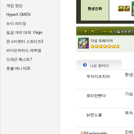
게임 영상
환생진화
HyperX OMEN
브이 라이징
룬 인핸스 - 나무어둠
스킬 보유 몬
일곱 개의 대죄: Origin
각성 프레이야
몬스터헌터 스토리즈3
바이오하자드 레퀴엠
드래곤 퀘스트7
나도 한마디
풋볼 매니저26
환생
우지미츠치야
가슴 
로리만빤다
목속
낡은노을
진짜
Fashionably