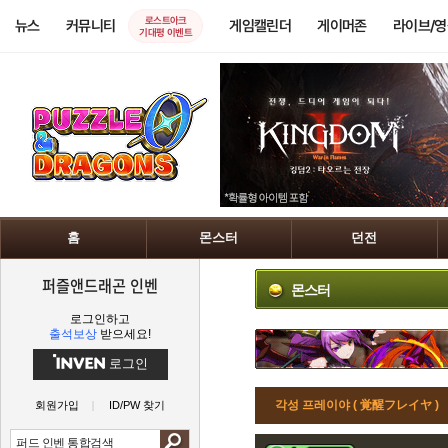
로스트아크
뉴스
커뮤니티
게임캘린더
게이머존
라이브/
기대평 이벤트
홈
몬스터
던전
퍼즐앤드래곤 인벤
몬스터
로그인하고
출석보상
받으세요!
로그인
각성 프레이야 ( 覚醒フレイヤ )
회원가입
ID/PW 찾기