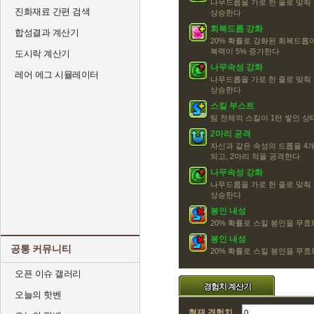
나무드롭을 가로 한 줄로 맞춰
진화재료 간편 검색
상승한다
회복드롭 강화
합성결과 계산기
20% 확률로 강화된 회복드롭
복력이 5% 증가한다
도시락 계산기
나무속성 강화
레어 에그 시뮬레이터
나무드롭을 가로 한 줄로 맞춰
상승한다
스킬 부스트
팀 전체의 스킬이 1턴 쌓인 
2마리 공격
자신과 같은 속성의 드롭을 4개
되고, 2마리 적을 공격한다
나무속성 강화
나무드롭을 가로 한 줄로 맞춰
상승한다
봉인 내성
20% 확률로 스킬 봉인을 무효화
봉인 내성
공통 커뮤니티
20% 확률로 스킬 봉인을 무효화
오픈 이슈 갤러리
경험치 계산기
오늘의 핫벤
현재 경험치