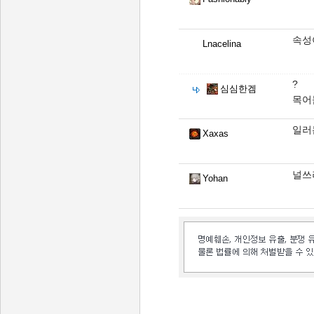
속성
Lnacelina
?
심심한겜
목어
일러
Xaxas
널쓰
Yohan