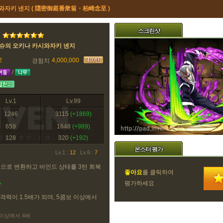
자키 넨지 ( 隠密御庭番衆翁・柏崎念至 )
스크린샷
슈의 오키나 카시와자키 넨지
2
4,000,000
경험치
/
Lv.1
Lv.99
1246
3115
(+1869)
659
1648
(+989)
128
320
(+192)
몬스터 평가
Lv.1 :
12
Lv.6 :
7
롭으로 변환하고 바인드 상태를 3턴 회복
좋아요
를 클릭하여
평가하세요
마
격력이 1.5배가 되며, 5콤보 이상에서
 이상에서 4배