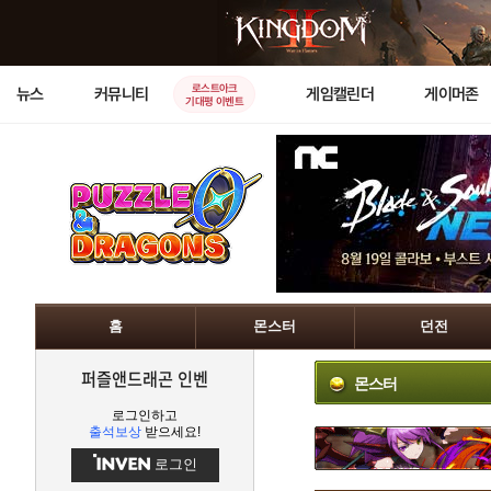
로스트아크
뉴스
커뮤니티
게임캘린더
게이머존
기대평 이벤트
홈
몬스터
던전
퍼즐앤드래곤 인벤
몬스터
로그인하고
출석보상
받으세요!
로그인