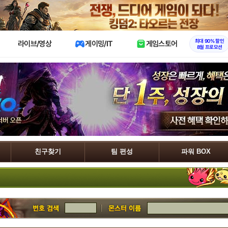
X
최대 90% 할인
라이브/영상
게이밍/IT
게임스토어
8월 프로모션
친구찾기
팀 편성
파워 BOX