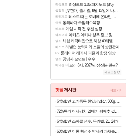
리싱크드 1.06 패치노트 (8/5)
리싱크드
[무한대] 출시일, 8월 13일에 나오나
섭컬겜
테스트 때는 로비에 온라인 기능이 있는데
리밋제로
동해바다 추암해수욕장
여행
게임 시작 전 추천 설정
비스트
아키츠 아키나 성우 정보 및 주요 필모
아스오라
체험 캐릭터만으로 허상 40레벨 하이와티아 5분 컷!｜에이메스·린네·모니에 명함
명조
레벨업 능력치와 스킬의 상관관계
비스트
툼레이더 레가시 퍼즐과 함정 영상
PV
공명자 모먼트 | 수수
명조
메모리 3사, 2027년 생산분 완판?
해외겜
새로고침
핫딜
게시판
더보기+
64%할인 고기중독 한입삼겹살, 500g, 4개
72%특가 어사김치 알배기 쌈배추 겉절이, 2kg, 1개
64%할인 스파클 생수, 무라벨, 2L, 24개
68%할인 이롬 황성주 박사의 과채습관 퍼플, 190ml, 16개