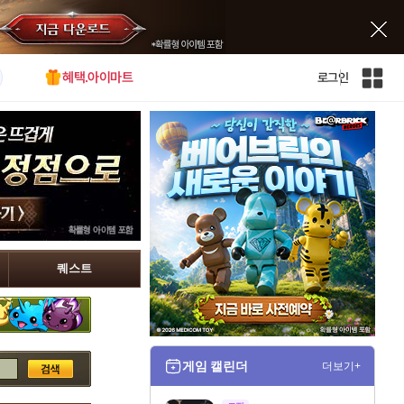
혜택.아이마트
로그인
인
벤
전
체
사
이
트
맵
퀘스트
게임 캘린더
더보기+