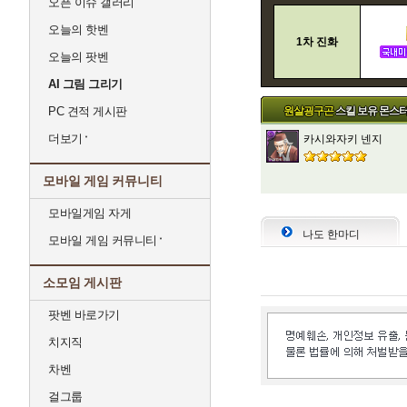
오픈 이슈 갤러리
오늘의 핫벤
1차 진화
오늘의 팟벤
AI 그림 그리기
PC 견적 게시판
원살굉구곤
스킬 보유 몬스
더보기
카시와자키 넨지
모바일 게임 커뮤니티
모바일게임 자게
나도 한마디
모바일 게임 커뮤니티
소모임 게시판
팟벤 바로가기
치지직
차벤
걸그룹