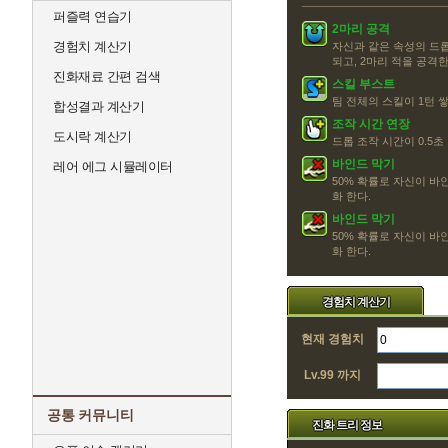
퍼즐력 연습기
2마리 공격
경험치 계산기
자신과 같은 속성의 드롭
되고, 2마리 적을 공격
진화재료 간편 검색
스킬 부스트
팀 전체의 스킬이 1턴 
합성결과 계산기
조작 시간 연장
도시락 계산기
드롭 조작 시간이 0.5
바인드 막기
레어 에그 시뮬레이터
50% 확률로 자신이 바
화 한다.
바인드 막기
50% 확률로 자신이 바
화 한다.
경험치 계산기
현재 경험치
Lv.99 까지
공통 커뮤니티
진화 트리 정보