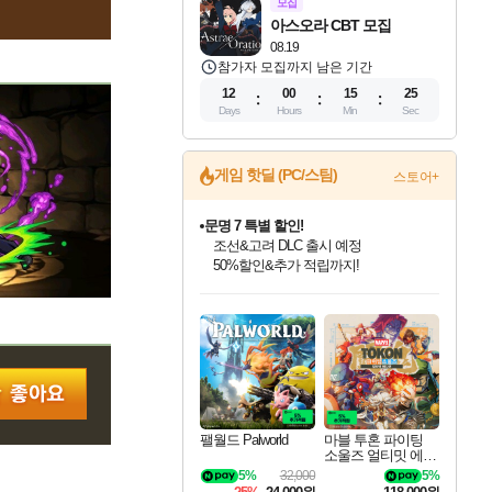
모집
아스오라 CBT 모집
08.19
참가자 모집까지 남은 기간
12
00
15
24
Days
Hours
Min
Sec
게임 핫딜 (PC/스팀)
스토어+
문명 7 특별 할인!
조선&고려 DLC 출시 예정
50%할인&추가 적립까지!
인벤게임즈 8월 특별 할인!
드래곤소드: 어웨이크닝 입점!
귀무자: 검의 길 예약 판매 중!
비스트 오브 리인카네이션 정식 출시!
커세어 코브 출시 기념 할인!
더 렐릭 퍼스트 가디언 정식 출시
베데스다 40주년 기념 할인 중!
마블 투혼 파이팅 소울즈 예약 판매 중!
캡콤 프렌차이즈 할인 진행 중!
캡콤 일부 상품 상시 할인
스타워즈 은하계 레이서
로블록스 기프트 카드 공식 입점
인기 퍼블리셔 모음!
스팀으로 만나는 드래곤소드!
10% 할인과
게임프릭 신작 IP
해적'섬'을 발전시키자!
설화x하드코어 액션!
베데스다의 명작들을
마블 히어로 총 출동&화려한 격투!
몬헌, 바하 등 인기 IP를
몬헌 와일즈 & 드래곤즈 도그마2
인벤게임즈에서 10% 추가 적립
Robux를 가장 안전하고
최대 90% 할인가를 만나보세요!
네이버혜택과 함께 만나보세요!
이니&베니 혜택까지!
네이버 혜택가와 함께 예약하세요!
할인&네이버혜택으로 만나보세요!
네이버페이 혜택과 만나보세요!
40주년 프로모션으로 만나보세요!
네이버 포인트 혜택까지!
할인가에 만나보세요!
일부 에디션 상시 할인!
혜택으로 예약 판매 중
편안하게 충전하세요
팰월드 Palworld
마블 투혼 파이팅
소울즈 얼티밋 에디
션 예약구매 MARV
5%
32,000
5%
EL Tokon Fighting S