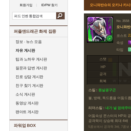
오니와반슈의 오키나 카시와
회원가입
ID/PW 찾기
No. 3558
오니와반
퍼즐앤드래곤 화제 집중
2
코스트
정보 · 뉴스 모음
속성
타입
자유 게시판
팁과 노하우 게시판
스탯
HP
질문과 답변 게시판
공격
진로 상담 게시판
회복
친구 찾기 게시판
스킬 :
원살굉구곤
소식 게시판
불, 방해, 독드롭을 어둠드
동영상 게시판
리더스킬 :
내가 널 없애주
팬아트 게시판
어둠속성 몬스터의 HP와 공
공격력이 상승해 최대 4배
파워업 BOX
5콤보에서 공격력 3배, 7콤보