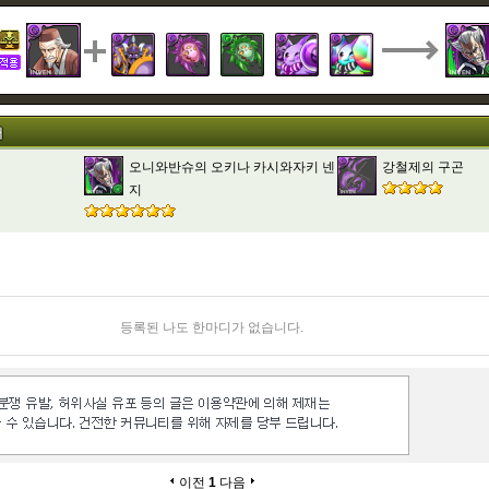
터
오니와반슈의 오키나 카시와자키 넨
강철제의 구곤
지
등록된 나도 한마디가 없습니다.
이전
1
다음