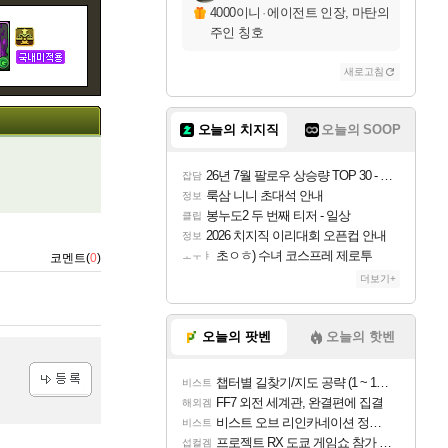
4000이니
·
에이전트 인장, 마탄의
주인 칭호
새로고침
오늘의 치지직
오늘의 SOOP
26년 7월 팔로우 상승량 TOP 30 - 월간 치지직
잡담
룩삼 니니 초대석 안내
정보
봉누도2 두 번째 티저 - 일상
클립
2026 치지직 이리대회 오픈컵 안내
정보
초ㅇㅎ) 수녀 코스프레 제로투
ㅗㅜㅑ
코멘트(
0
)
더보기+
오늘의 팟벤
오늘의 핫벤
챕터별 길찾기/지도 공략 (1 ~ 12장)
비스트
FF7 외전 세계관, 완결편에 집결
해외겜
등록
비스트 오브 리인카네이션 정보/공략글 모음
비스트
프로젝트 RX 도쿄 게임쇼 참가 결정
섭컬겜