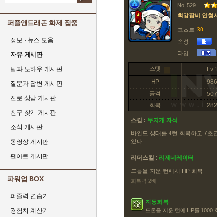
No. 529
최강장비 인형
퍼즐앤드래곤 화제 집중
30
코스트
정보 · 뉴스 모음
속성
타입
자유 게시판
팁과 노하우 게시판
스탯
Lv.
HP
986
질문과 답변 게시판
공격
507
진로 상담 게시판
회복
282
친구 찾기 게시판
스킬 :
무지개 자석
소식 게시판
바인드 상태를 4턴 회복하고 7초
동영상 게시판
있다
팬아트 게시판
리더스킬 :
리제네레이터
드롭을 지운 턴에서 HP 회복
파워업 BOX
회복력 2배
퍼즐력 연습기
자동회복
경험치 계산기
드롭을 지운 턴에 HP를 1000