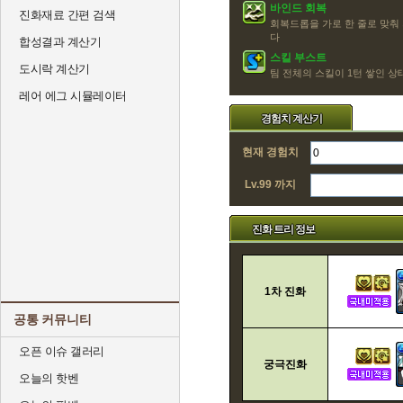
바인드 회복
진화재료 간편 검색
회복드롭을 가로 한 줄로 맞춰
다
합성결과 계산기
스킬 부스트
도시락 계산기
팀 전체의 스킬이 1턴 쌓인 
레어 에그 시뮬레이터
경험치 계산기
현재 경험치
Lv.99 까지
진화 트리 정보
1차 진화
공통 커뮤니티
오픈 이슈 갤러리
궁극진화
오늘의 핫벤