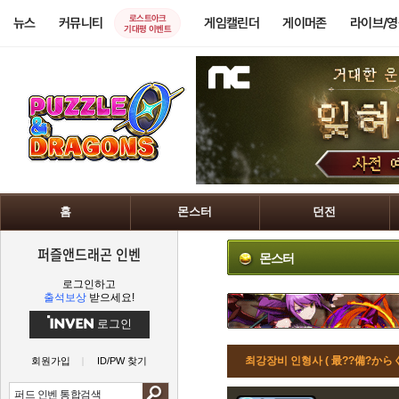
로스트아크
뉴스
커뮤니티
게임캘린더
게이머존
라이브/
기대평 이벤트
홈
몬스터
던전
퍼즐앤드래곤 인벤
몬스터
로그인하고
출석보상
받으세요!
로그인
최강장비 인형사 ( 最??備?からく
회원가입
ID/PW 찾기