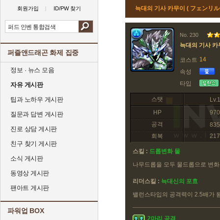
늑대의 기사 카무이 ( フェンリル
회원가입
ID/PW 찾기
No. 230
늑대의 기사 카
퍼즐앤드래곤 화제 집중
14
코스트
정보 · 뉴스 모음
속성
타입
자유 게시판
팁과 노하우 게시판
스탯
Lv.
HP
970
질문과 답변 게시판
공격
835
진로 상담 게시판
회복
217
친구 찾기 게시판
스킬 :
드롭변화 물
소식 게시판
나무드롭을 모두 물드롭으로 변
동영상 게시판
리더스킬 :
늑대신의 포효
팬아트 게시판
밸런스타입의 공격력이 2.5배가 
파워업 BOX
2마리 공격