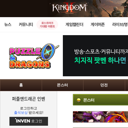
로스트아크
뉴스
커뮤니티
게임캘린더
게이머존
라이브/
기대평 이벤트
홈
몬스터
던전
퍼즐앤드래곤 인벤
몬스터
로그인하고
출석보상
받으세요!
로그인