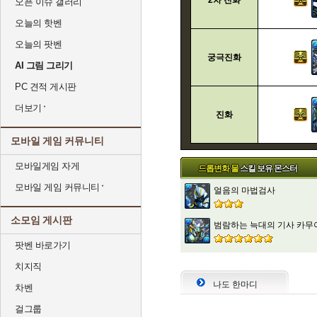
2차 진화
오픈 이슈 갤러리
오늘의 핫벤
오늘의 팟벤
궁극진화
AI 그림 그리기
PC 견적 게시판
더보기
진화
모바일 게임 커뮤니티
모바일게임 자게
드롭변화 물
스킬 보유 몬스터
모바일 게임 커뮤니티
얼음의 마법검사
소모임 게시판
범람하는 늑대의 기사 카무
팟벤 바로가기
치지직
나도 한마디
차벤
걸그룹