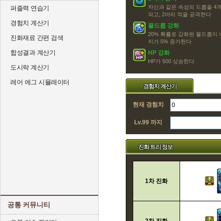
자신과 같은 속성의 드롭을 4개
퍼즐력 연습기
되고, 2마리 적을 공격한다
경험치 계산기
물드롭 강화
20% 확률로 강화된 물드롭이
진화재료 간편 검색
지가 5% 증가한다
합성결과 계산기
HP 강화
HP가 500 상승한다
도시락 계산기
레어 에그 시뮬레이터
경험치 계산기
현재 경험치
Lv.99 까지
진화 트리 정보
1차 진화
공통 커뮤니티