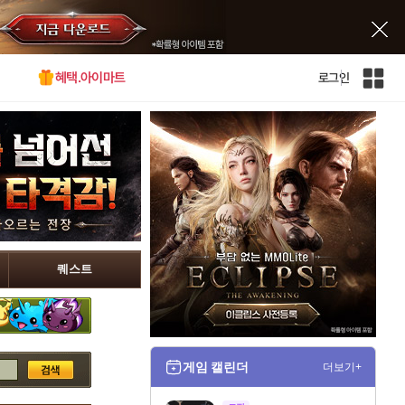
혜택.아이마트
로그인
인
벤
전
체
사
이
트
맵
퀘스트
게임 캘린더
더보기+