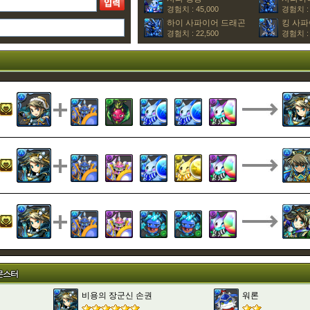
경험치 : 45,000
경험치 : 
하이 사파이어 드래곤
킹 사파
경험치 : 22,500
경험치 : 
몬스터
비용의 장군신 손권
워론