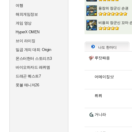
여행
용장의 장군신 손권
해외게임정보
비용의 장군신 꼬마 
게임 영상
HyperX OMEN
브이 라이징
나도 한마디
일곱 개의 대죄: Origin
루캇쨔응
몬스터헌터 스토리즈3
바이오하자드 레퀴엠
드래곤 퀘스트7
어메이징샷
풋볼 매니저26
뤼뤼
거니라