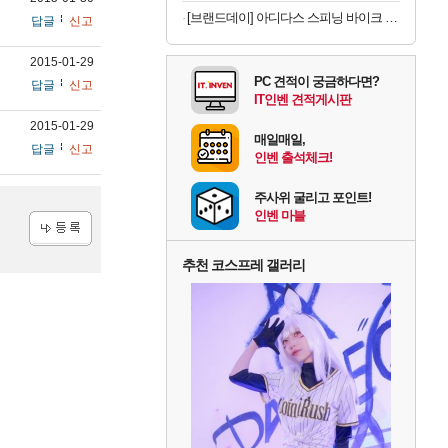
[브랜드데이] 아디다스 스피닝 바이크 C-21x 실내 자전거 스핀 헬스 사이클 유산소 운동기구 홈트
답글
신고
2015-01-29
PC 견적이 궁금하다면?
답글
신고
IT인벤 견적게시판
2015-01-29
매일매일,
답글
신고
인벤 출석체크!
주사위 굴리고 포인트!
인벤 마블
등록
추천 코스프레 갤러리