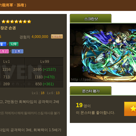
飛の龍将軍・孫権 )
스크린샷
용장군 손권
5
4,000,000
경험치
/
/
Lv.1
Lv.99
1158
2695
(+1537)
713
1183
(+470)
289
650
(+361)
몬스터 평가
Lv.1 :
18
Lv.6 :
13
고, 2턴동안 회복타입의 공격력이 2배
19
명이
이 몬스터를 좋아합니다.
 모든 적에게서 해제 될 때까지 스킬 재사용 불가
 타입의 공격력이 3배, 회복력이 1.5배가