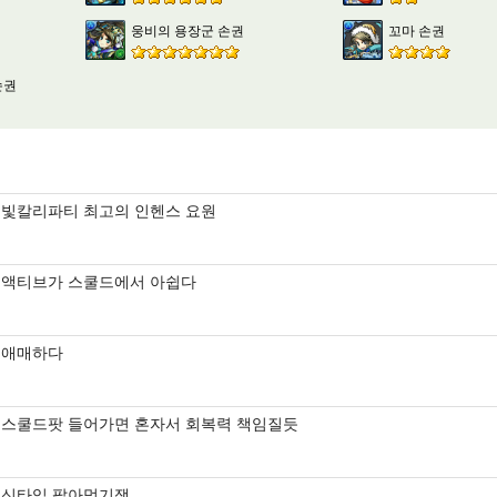
웅비의 용장군 손권
꼬마 손권
손권
빛칼리파티 최고의 인헨스 요원
액티브가 스쿨드에서 아쉽다
애매하다
스쿨드팟 들어가면 혼자서 회복력 책임질듯
신타입 팔아먹기잼...