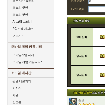
오픈 이슈 갤러리
현재 경험치
오늘의 핫벤
Lv.99 까지
오늘의 팟벤
진화 트리 정보
AI 그림 그리기
PC 견적 게시판
더보기
1차 진화
모바일 게임 커뮤니티
모바일게임 자게
궁극진화
모바일 게임 커뮤니티
소모임 게시판
궁극진화
팟벤 바로가기
치지직
허심탄회의 혜안
스킬 보유 
차벤
손권
걸그룹