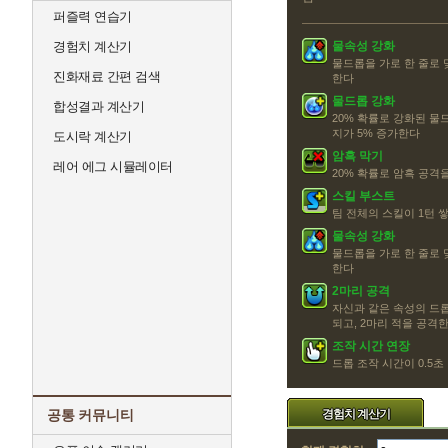
퍼즐력 연습기
경험치 계산기
물속성 강화
물드롭을 가로 한 줄로 
진화재료 간편 검색
한다
물드롭 강화
합성결과 계산기
20% 확률로 강화된 물
지가 5% 증가한다
도시락 계산기
암흑 막기
레어 에그 시뮬레이터
20% 확률로 암흑 공격
스킬 부스트
팀 전체의 스킬이 1턴 
물속성 강화
물드롭을 가로 한 줄로 
한다
2마리 공격
자신과 같은 속성의 드롭
되고, 2마리 적을 공격
조작 시간 연장
드롭 조작 시간이 0.5
공통 커뮤니티
경험치 계산기