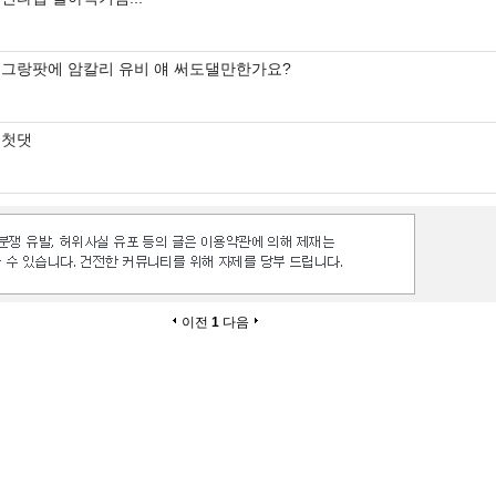
그랑팟에 암칼리 유비 얘 써도댈만한가요?
첫댓
이전
1
다음