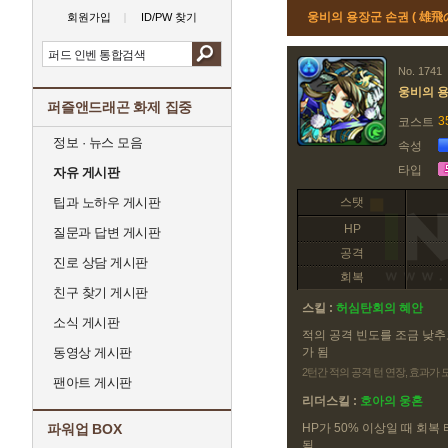
웅비의 용장군 손권 ( 雄
회원가입
ID/PW 찾기
No. 1741
웅비의 
퍼즐앤드래곤 화제 집중
3
코스트
정보 · 뉴스 모음
속성
타입
자유 게시판
팁과 노하우 게시판
스탯
HP
질문과 답변 게시판
공격
진로 상담 게시판
회복
친구 찾기 게시판
스킬 :
허심탄회의 혜안
소식 게시판
적의 공격 빈도를 조금 낮추
동영상 게시판
가 됨
2턴간 적의 공격 턴 연장, 효과가
팬아트 게시판
리더스킬 :
호아의 웅혼
파워업 BOX
HP가 50% 이상일 때 회복
됨