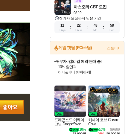
모집
아스오라 CBT 모집
08.19
참가자 모집까지 남은 기간
12
22
48
58
Days
Hours
Min
Sec
귀무자: 검의 길 예약 판매 중!
게임 핫딜 (PC/스팀)
스토어+
10% 할인과
이니&베니 혜택까지!
비스트 오브 리인카네이션 정식 출시!
게임프릭 신작 IP
네이버 혜택가와 함께 예약하세요!
드래곤소드: 어웨이크닝 입점!
문명 7 특별 할인!
커세어 코브 출시 기념 할인!
더 렐릭 퍼스트 가디언 정식 출시
베데스다 40주년 기념 할인 중!
마블 투혼 파이팅 소울즈 예약 판매 중!
캡콤 프렌차이즈 할인 진행 중!
캡콤 일부 상품 상시 할인
스타워즈 은하계 레이서
로블록스 기프트 카드 공식 입점
스팀으로 만나는 드래곤소드!
조선&고려 DLC 출시 예정
해적'섬'을 발전시키자!
설화x하드코어 액션!
베데스다의 명작들을
마블 히어로 총 출동&화려한 격투!
몬헌, 바하 등 인기 IP를
몬헌 와일즈 & 드래곤즈 도그마2
인벤게임즈에서 10% 추가 적립
Robux를 가장 안전하고
네이버혜택과 함께 만나보세요!
50%할인&추가 적립까지!
할인&네이버혜택으로 만나보세요!
네이버페이 혜택과 만나보세요!
40주년 프로모션으로 만나보세요!
네이버 포인트 혜택까지!
할인가에 만나보세요!
일부 에디션 상시 할인!
혜택으로 예약 판매 중
편안하게 충전하세요
드래곤소드 어웨이
커세어 코브 Corsair
크닝 DragonSword A
Cove
wakening
10%
10%
39,900