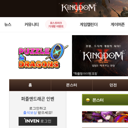
로스트아크
뉴스
커뮤니티
게임캘린더
게이머존
기대평 이벤트
홈
몬스터
던전
퍼즐앤드래곤 인벤
몬스터
로그인하고
출석보상
받으세요!
로그인