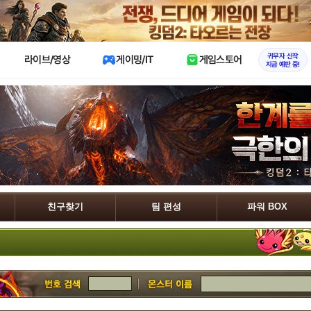
X
귀무자 신작
라이브/영상
게이밍/IT
게임스토어
지금 예판 중!
친구찾기
팀 편성
파워 BOX