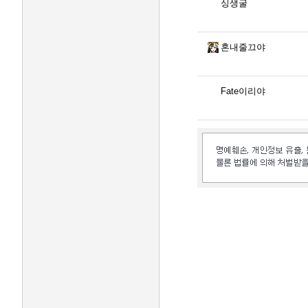
싱생굴
혼내줄끄야
Fate이리야