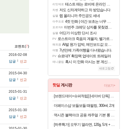
테스트 때는 로비에 온라인 기능이 있는데
리밋제로
저도 신차계약하고 차 받았습니다
차벤
렙 올리니까 주인공도 세네
실팰
4컷 만화 | 야간 보초는 너무 힘들어
아주프로
이번주 크레딧 상자를 못찾겠어요
포르자6
어딘가 이상한 단서 조사
실팰
로스트아크 죽음의 계율자, 벨가르딘 티저
PV
AI발 원가 압박, 메인보드값 오르나
해외겜
코멘트(
7
)
7년만에 가족여행을 다녀왔습니다.
여행
2016-02-08
슈로대Y 확장팩 업데이트 트레일러
PV
답글
신고
혹시 이 만화 아시는 분 계신가요
애니클립
새로고침
2015-04-30
답글
신고
핫딜
게시판
더보기+
2015-01-31
[브랜드데이+슈퍼적립] [네이버 단독] 셀렉스 프로핏 버라이어티팩(총 8입)
답글
신고
더페이스샵 보들보들 때필링, 300ml, 2개
2015-01-30
역시즌 블랙야크 공용 캐주얼 기본 롱 벤치 구스 다운자켓
답글
신고
[하루특가] 오뚜기 열라면, 120g, 5개 + 마열라면, 120g, 4개 + 더핫열라면, 120g, 4개 + 로열라면, 120g, 4개
2015-01-30