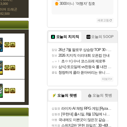
3000이니
·
'여행자' 칭호
3,000
이어 드래곤
82,500
새로고침
오늘의 치지직
오늘의 SOOP
26년 7월 팔로우 상승량 TOP 30 - 월간 치지직
잡담
2026 치지직 이리대회 오픈컵 안내
정보
초ㅇㅎ) 수녀 코스프레 제로투
ㅗㅜㅑ
삼식) 토요일에 vs한동숙 롤 내전 예정
잡담
청량하게 콜라 쏟아버리는 유니 ㅋㅋㅋ
클립
더보기+
오늘의 팟벤
오늘의 핫벤
라이자 AI 채팅 RPG 게임 [RyzaChat: AI] 공개
섭컬겜
[무한대] 출시일, 8월 13일에 나오나
섭컬겜
국내에도 이쁜곳이 많은것 같습니다
여행
스위치2판 ‘몬헌 와일즈’, 30~40fps 목표 추정
해외겜