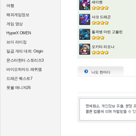
세이렌
여행
해외게임정보
샤크 드래곤
게임 영상
돌격병 마린 고블린
HyperX OMEN
브이 라이징
오키타 리오나
일곱 개의 대죄: Origin
몬스터헌터 스토리즈3
바이오하자드 레퀴엠
나도 한마디
드래곤 퀘스트7
풋볼 매니저26