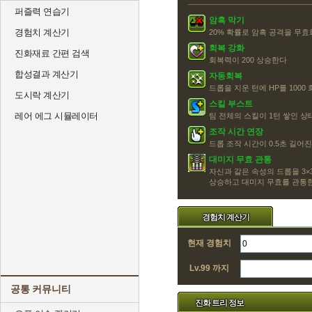
퍼즐력 연습기
암흑 막기
경험치 계산기
20% 확률로 암흑 공격을 무효
회복 강화
진화재료 간편 검색
회복력이 200 상승한다
합성결과 계산기
자동회복
드롭을 지운 턴에 HP를 1000
도시락 계산기
스킬 부스트
레어 에그 시뮬레이터
팀 전체의 스킬이 1턴 쌓인 
조작 시간 연장
드롭 조작 시간이 0.5초 길어
대미지 무효 관통
자신과 같은 속성의 드롭을 3
상승하고 대미지 무효를 관통
경험치 계산기
현재 경험치
Lv.99 까지
공통 커뮤니티
진화 트리 정보