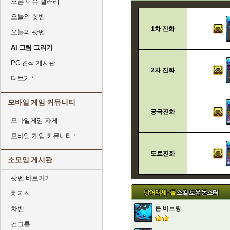
오픈 이슈 갤러리
오늘의 핫벤
1차 진화
오늘의 팟벤
AI 그림 그리기
PC 견적 게시판
2차 진화
더보기
모바일 게임 커뮤니티
궁극진화
모바일게임 자게
모바일 게임 커뮤니티
도트진화
소모임 게시판
팟벤 바로가기
방어태세 - 물
스킬 보유 몬스터
치지직
차벤
큰 버브링
걸그룹