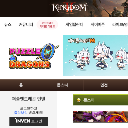
로스트아크
뉴스
커뮤니티
게임캘린더
게이머존
라이브/
기대평 이벤트
홈
몬스터
던전
퍼즐앤드래곤 인벤
몬스터
로그인하고
출석보상
받으세요!
로그인