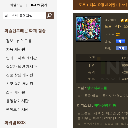
도트 바다의 요정 세이렌 ( ド
회원가입
ID/PW 찾기
No. 3868
도트 바다의 요
퍼즐앤드래곤 화제 집중
23
코스트
정보 · 뉴스 모음
속성
타입
자유 게시판
팁과 노하우 게시판
스탯
Lv.
HP
690
질문과 답변 게시판
공격
436
진로 상담 게시판
회복
432
친구 찾기 게시판
스킬 :
방어태세 - 물
소식 게시판
불드롭을 회복드롭으로 변화시킨
동영상 게시판
리더스킬 :
바다 신령의 춤
팬아트 게시판
물드롭을 6개 이상 이으면 공격력이
을 지우면 회복력 x5배의 HP 회복
파워업 BOX
물드롭 6개 연결 시 공격력 4배, 9개 