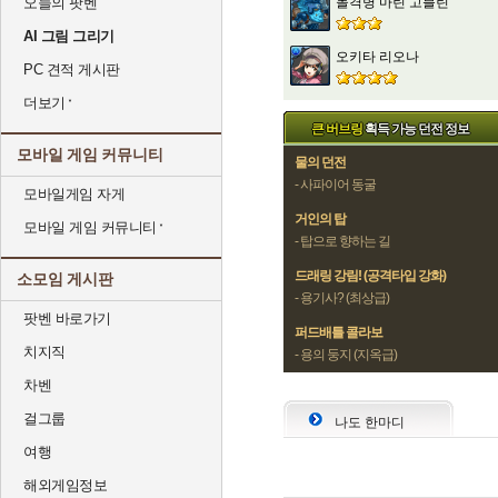
돌격병 마린 고블린
오늘의 팟벤
AI 그림 그리기
오키타 리오나
PC 견적 게시판
더보기
큰 버브링
획득 가능 던전 정보
모바일 게임 커뮤니티
물의 던전
- 사파이어 동굴
모바일게임 자게
거인의 탑
모바일 게임 커뮤니티
- 탑으로 향하는 길
드래링 강림! (공격타입 강화)
소모임 게시판
- 용기사? (최상급)
팟벤 바로가기
퍼드배틀 콜라보
치지직
- 용의 둥지 (지옥급)
차벤
걸그룹
나도 한마디
여행
해외게임정보