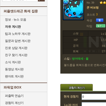
No. 39
큰 버브링
퍼즐앤드래곤 화제 집중
3
코스트
정보 · 뉴스 모음
속성
타입
자유 게시판
팁과 노하우 게시판
스탯
Lv.
HP
172
질문과 답변 게시판
공격
84
진로 상담 게시판
회복
27
친구 찾기 게시판
스킬 :
방어태세 - 물
소식 게시판
불드롭을 회복드롭으로 변화시킨
동영상 게시판
팬아트 게시판
파워업 BOX
경험치 계산기
퍼즐력 연습기
현재 경험치
경험치 계산기
Lv.30 까지