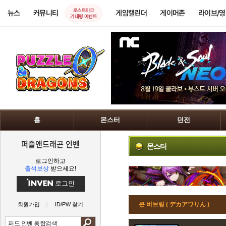
로스트아크
뉴스
커뮤니티
게임캘린더
게이머존
라이브/
기대평 이벤트
홈
몬스터
던전
퍼즐앤드래곤 인벤
몬스터
로그인하고
출석보상
받으세요!
로그인
큰 버브링 ( デカアワりん )
회원가입
ID/PW 찾기