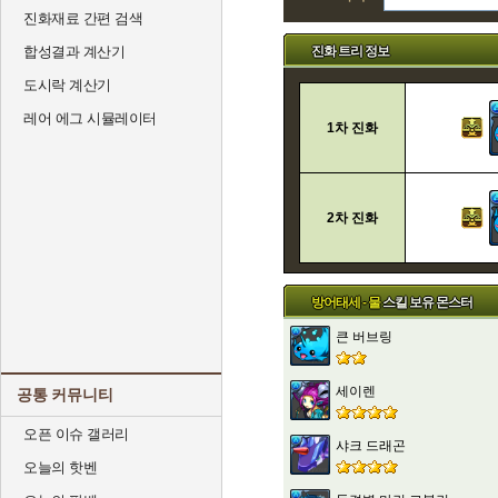
진화재료 간편 검색
진화 트리 정보
합성결과 계산기
도시락 계산기
레어 에그 시뮬레이터
1차 진화
2차 진화
방어태세 - 물
스킬 보유 몬스터
큰 버브링
세이렌
공통 커뮤니티
오픈 이슈 갤러리
샤크 드래곤
오늘의 핫벤