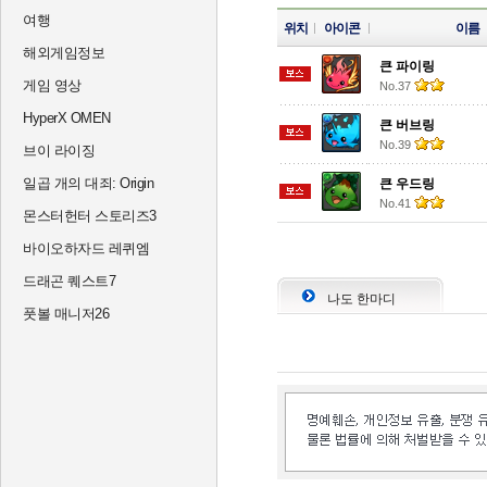
여행
위치
아이콘
이름
해외게임정보
큰 파이링
게임 영상
No.37
HyperX OMEN
큰 버브링
No.39
브이 라이징
일곱 개의 대죄: Origin
큰 우드링
No.41
몬스터헌터 스토리즈3
바이오하자드 레퀴엠
드래곤 퀘스트7
나도 한마디
풋볼 매니저26