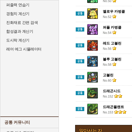
No.50
퍼즐력 연습기
옐로우 카벙클
경험치 계산기
No.52
진화재료 간편 검색
퍼플 카벙클
합성결과 계산기
No.54
도시락 계산기
레드 고블린
레어 에그 시뮬레이터
No.56
블루 고블린
No.58
고블린
No.60
드래곤시드
No.152
드래곤플랜트
No.153
공통 커뮤니티
막아서는 자