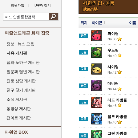
시련의 탑 - 공통
회원가입
ID/PW 찾기
試練の塔
위치
아이콘
이름
퍼즐앤드래곤 화제 집중
파이링
No.36
정보 · 뉴스 모음
우드링
자유 게시판
No.40
팁과 노하우 게시판
샤이링
질문과 답변 게시판
No.42
진로 상담 게시판
데비링
No.44
친구 찾기 게시판
소식 게시판
레드 카벙클
No.46
동영상 게시판
블루 카벙클
팬아트 게시판
No.48
파워업 BOX
그린 카벙클