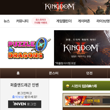
로스트아크
뉴스
커뮤니티
게임캘린더
게이머존
라이브/
기대평 이벤트
홈
몬스터
던전
퍼즐앤드래곤 인벤
시련의 탑
試練の塔
로그인하고
출석보상
받으세요!
로그인