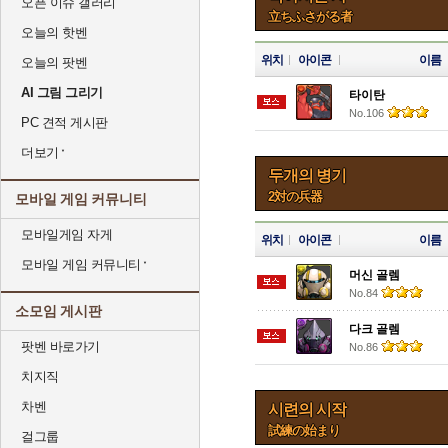
오픈 이슈 갤러리
立ちふさがる者
오늘의 핫벤
위치
아이콘
이름
오늘의 팟벤
AI 그림 그리기
타이탄
No.106
PC 견적 게시판
더보기
두개의 병기
2対の兵器
모바일 게임 커뮤니티
모바일게임 자게
위치
아이콘
이름
모바일 게임 커뮤니티
머신 골렘
No.84
소모임 게시판
다크 골렘
팟벤 바로가기
No.86
치지직
차벤
시련의 시작
試練の始まり
걸그룹