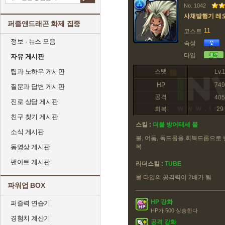
No. 1042
사채발행기 레
퍼즐앤드래곤 화제 집중
11
코스트
정보 · 뉴스 모음
속성
타입
자유 게시판
팁과 노하우 게시판
스탯
Lv.
HP
749
질문과 답변 게시판
공격
405
진로 상담 게시판
회복
29
친구 찾기 게시판
스킬 :
더블 방어태세 물
소식 게시판
불, 어둠, 독드롭을 회복드롭으로 
동영상 게시판
복
팬아트 게시판
리더스킬 :
TUBE
물 타입의 공격력이 2배가 됨
파워업 BOX
HP 강화
퍼즐력 연습기
HP가 500 상승한다
경험치 계산기
공격 강화