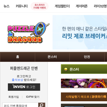
로스트아크
뉴스
커뮤니티
게임캘린더
게이머존
라이브/
기대평 이벤트
홈
몬스터
던전
퍼즐앤드래곤 인벤
몬스터
로그인하고
출석보상
받으세요!
로그인
사채발행기 레오르 ( 謝債発行機
회원가입
ID/PW 찾기