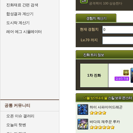
공격력이 100 상승한다
진화재료 간편 검색
합성결과 계산기
경험치 계산기
도시락 계산기
현재 경험치
레어 에그 시뮬레이터
Lv.70 까지
진화 트리 정보
1차 진화
더블 방어태세 물
스킬 보유 몬스터
공통 커뮤니티
하이 사파이어드래곤
오픈 이슈 갤러리
바다의 재주꾼 루카
오늘의 핫벤