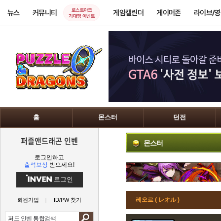
로스트아크
뉴스
커뮤니티
게임캘린더
게이머존
라이브/
기대평 이벤트
홈
몬스터
던전
퍼즐앤드래곤 인벤
몬스터
로그인하고
출석보상
받으세요!
로그인
레오르 ( レオル )
회원가입
ID/PW 찾기