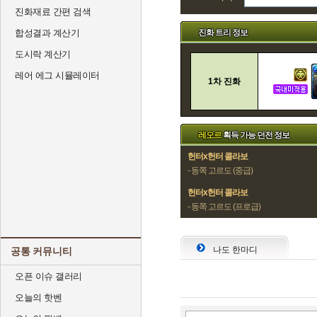
진화재료 간편 검색
진화 트리 정보
합성결과 계산기
도시락 계산기
레어 에그 시뮬레이터
1차 진화
레오르
획득 가능 던전 정보
헌터x헌터 콜라보
- 동쪽 고르도 (중급)
헌터x헌터 콜라보
- 동쪽 고르도 (프로급)
나도 한마디
공통 커뮤니티
오픈 이슈 갤러리
오늘의 핫벤