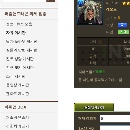
No. 1041
레오르
퍼즐앤드래곤 화제 집중
6
코스트
정보 · 뉴스 모음
속성
타입
자유 게시판
팁과 노하우 게시판
스탯
Lv.
HP
208
질문과 답변 게시판
공격
100
진로 상담 게시판
회복
15
친구 찾기 게시판
리더스킬 :
TUBE
소식 게시판
물 타입의 공격력이 2배가 됨
동영상 게시판
팬아트 게시판
파워업 BOX
경험치 계산기
퍼즐력 연습기
현재 경험치
경험치 계산기
Lv.25 까지