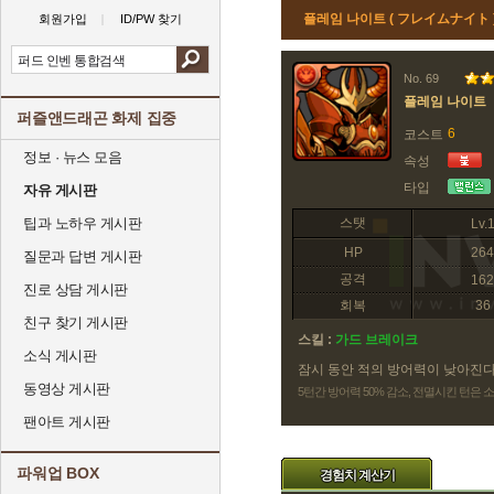
플레임 나이트 ( フレイムナイト 
회원가입
ID/PW 찾기
No. 69
플레임 나이트
퍼즐앤드래곤 화제 집중
6
코스트
정보 · 뉴스 모음
속성
타입
자유 게시판
팁과 노하우 게시판
스탯
Lv.
HP
264
질문과 답변 게시판
공격
162
진로 상담 게시판
회복
36
친구 찾기 게시판
스킬 :
가드 브레이크
소식 게시판
잠시 동안 적의 방어력이 낮아진
동영상 게시판
5턴간 방어력 50% 감소, 전멸시킨 턴은
팬아트 게시판
파워업 BOX
경험치 계산기