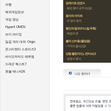
앙케이트 던전 4
여행
- 붉은 뱀의 공주 (상급)
해외게임정보
용자의 아지트
게임 영상
- 두 명의 용자
HyperX OMEN
봉인의 탑 (리더스킬 무효)
- 화염의 문
브이 라이징
불의 신비용 (물없음)
일곱 개의 대죄: Origin
- 기적의 돌 (상급)
몬스터헌터 스토리즈3
강림 챌린지! [노 컨티뉴] 2
바이오하자드 레퀴엠
- 쌍둥이 용사
드래곤 퀘스트7
풋볼 매니저26
나도 한마디