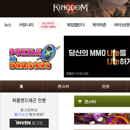
로스트아크
뉴스
커뮤니티
게임캘린더
게이머존
라이브/
기대평 이벤트
홈
몬스터
던전
퍼즐앤드래곤 인벤
몬스터
로그인하고
출석보상
받으세요!
로그인