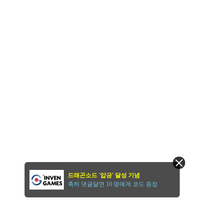
드래곤소드 '압긍' 달성 기념
축하 댓글달면 10 명에게 코드 증정