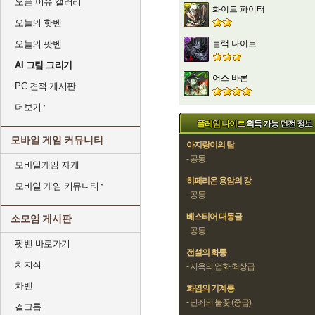
오픈 이슈 갤러리
화이트 파이터
오늘의 핫벤
블랙 나이트
오늘의 팟벤
AI 그림 그리기
어스 바론
PC 견적 게시판
더보기
플레임 나이트
획득 가능 던전 정보
모바일 게임 커뮤니티
아지랑이의 탑
- 공통
모바일게임 자게
히페리온 용암의 강
모바일 게임 커뮤니티
- 공통
베스티어 대동굴
소모임 게시판
- 공통
팟벤 바로가기
전설의 화룡
치지직
- 지옥의 업화 최상급
차벤
화염의 기계룡
- 단죄의 불꽃 (중급)
걸그룹