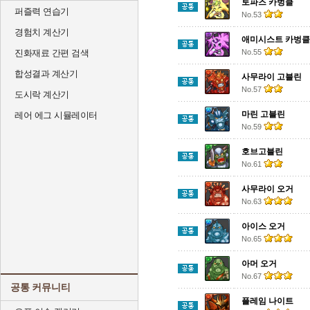
토파즈 카벙클
퍼즐력 연습기
No.53
경험치 계산기
애미시스트 카벙클
진화재료 간편 검색
No.55
합성결과 계산기
사무라이 고블린
No.57
도시락 계산기
마린 고블린
레어 에그 시뮬레이터
No.59
호브고블린
No.61
사무라이 오거
No.63
아이스 오거
No.65
아머 오거
No.67
공통 커뮤니티
플레임 나이트