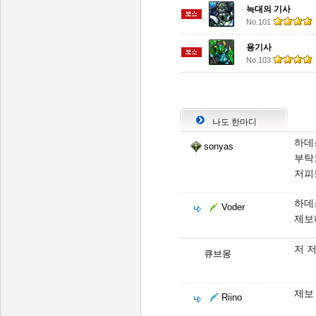
늑대의 기사
No.101
용기사
No.103
나도 한마디
하데
sonyas
부탁드
저피
하데
Voder
제보
저 
큐브몽
제보
Riino