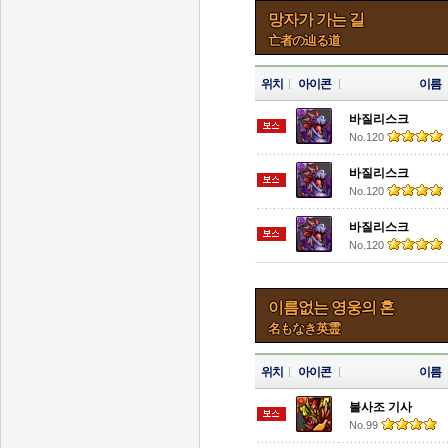
망자가 가는 길
亡者の辿る道
위치
아이콘
이름
바질리스크
No.120
바질리스크
No.120
바질리스크
No.120
이름없는 영웅의 혼
名もなき英霊
위치
아이콘
이름
불사조 기사
No.99