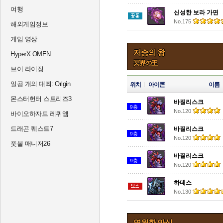
여행
신성한 보라 가면
No.175
해외게임정보
게임 영상
저승의 왕
HyperX OMEN
冥界の王
브이 라이징
일곱 개의 대죄: Origin
위치
아이콘
이름
몬스터헌터 스토리즈3
바질리스크
9층
No.120
바이오하자드 레퀴엠
드래곤 퀘스트7
바질리스크
9층
No.120
풋볼 매니저26
바질리스크
9층
No.120
하데스
No.130
영원한 안식