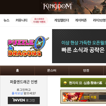
로스트아크
뉴스
커뮤니티
게임캘린더
게이머존
라이브/
기대평 이벤트
홈
몬스터
던전
퍼즐앤드래곤 인벤
현자의 묘 -심층-
聖者の墓 -
로그인하고
출석보상
받으세요!
로그인