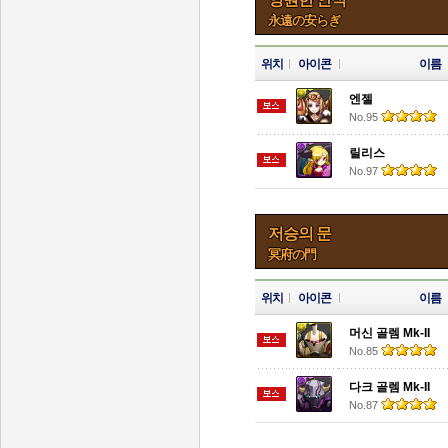
永遠の安らぎ
위치
아이콘
이름
엔젤
No.95
릴리스
No.97
저승의 문
冥府の門
위치
아이콘
이름
머신 골렘 Mk-II
No.85
다크 골렘 Mk-II
No.87