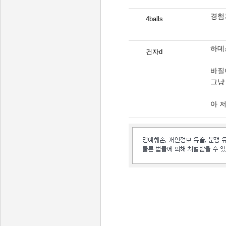
경험
4balls
하데
건자d
바질
그냥
아 
인벤 공식 미디어 파트너 및 제휴 파트너