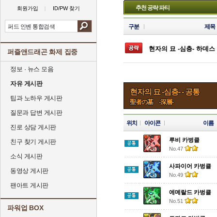
추천 공략 파티
회원가입
ID/PW 찾기
구분
제목
현자의 묘 -심층- 하데스
퍼즐앤드래곤 화제 집중
정보 · 뉴스 모음
자유 게시판
현자의 묘 -심층- - 공통
팁과 노하우 게시판
聖者の墓 -深層-
질문과 답변 게시판
위치
아이콘
이름
진로 상담 게시판
루비 카벙클
친구 찾기 게시판
No.47
소식 게시판
사파이어 카벙클
동영상 게시판
No.49
팬아트 게시판
에메랄드 카벙클
No.51
파워업 BOX