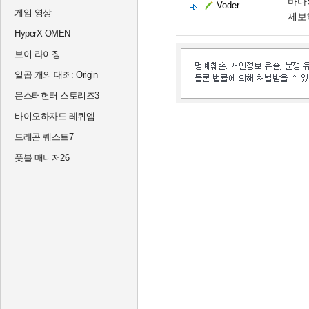
바다
Voder
게임 영상
제보
HyperX OMEN
브이 라이징
일곱 개의 대죄: Origin
몬스터헌터 스토리즈3
바이오하자드 레퀴엠
드래곤 퀘스트7
풋볼 매니저26