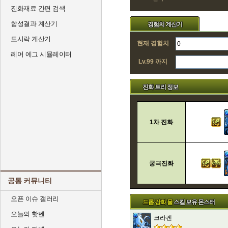
진화재료 간편 검색
합성결과 계산기
경험치 계산기
도시락 계산기
현재 경험치
레어 에그 시뮬레이터
Lv.99 까지
진화 트리 정보
1차 진화
궁극진화
공통 커뮤니티
오픈 이슈 갤러리
드롭 강화 물
스킬 보유 몬스터
오늘의 핫벤
크라켄