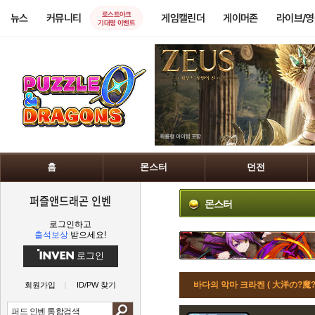
로스트아크
뉴스
커뮤니티
게임캘린더
게이머존
라이브/
기대평 이벤트
홈
몬스터
던전
퍼즐앤드래곤 인벤
몬스터
로그인하고
출석보상
받으세요!
로그인
바다의 악마 크라켄 ( 大洋の?魔?
회원가입
ID/PW 찾기