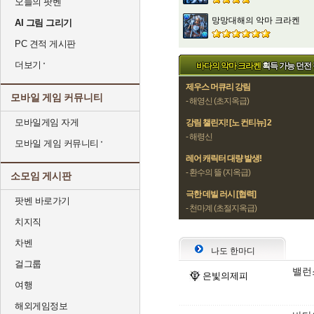
오늘의 팟벤
망망대해의 악마 크라켄
AI 그림 그리기
PC 견적 게시판
더보기
바다의 악마 크라켄
획득 가능 던전
제우스 머큐리 강림
모바일 게임 커뮤니티
- 해영신 (초지옥급)
모바일게임 자게
강림 챌린지! [노 컨티뉴] 2
- 해령신
모바일 게임 커뮤니티
레어 캐릭터 대량 발생!
- 환수의 뜰 (지옥급)
소모임 게시판
극한 데빌 러시 [협력]
팟벤 바로가기
- 천마계 (초절지옥급)
치지직
차벤
나도 한마디
걸그룹
밸런
은빛의제피
여행
해외게임정보