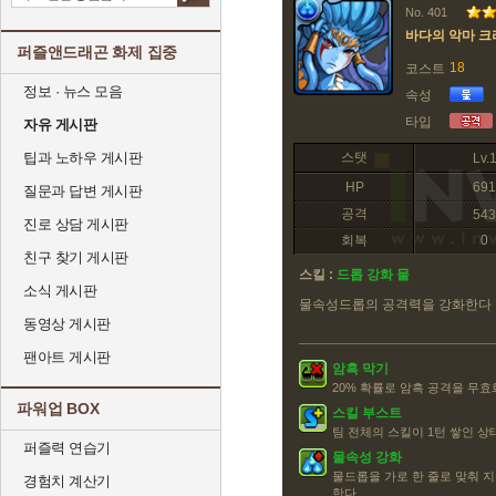
No. 401
바다의 악마 크
퍼즐앤드래곤 화제 집중
18
코스트
정보 · 뉴스 모음
속성
타입
자유 게시판
팁과 노하우 게시판
스탯
Lv.
HP
691
질문과 답변 게시판
공격
543
진로 상담 게시판
회복
0
친구 찾기 게시판
스킬 :
드롭 강화 물
소식 게시판
물속성드롭의 공격력을 강화한다
동영상 게시판
팬아트 게시판
암흑 막기
20% 확률로 암흑 공격을 무효
파워업 BOX
스킬 부스트
팀 전체의 스킬이 1턴 쌓인 
퍼즐력 연습기
물속성 강화
물드롭을 가로 한 줄로 맞춰 지
경험치 계산기
한다