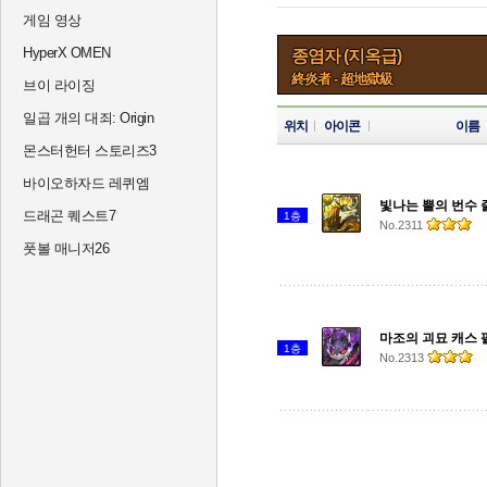
게임 영상
HyperX OMEN
종염자 (지옥급)
終炎者 - 超地獄級
브이 라이징
일곱 개의 대죄: Origin
위치
아이콘
이름
몬스터헌터 스토리즈3
바이오하자드 레퀴엠
빛나는 뿔의 번수
드래곤 퀘스트7
1층
No.2311
풋볼 매니저26
마조의 괴묘 캐스
1층
No.2313