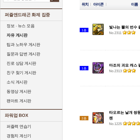
위치
아이콘
이름
퍼즐앤드래곤 화제 집중
정보 · 뉴스 모음
빛나는 뿔의 번수
1층
No.2311
자유 게시판
팁과 노하우 게시판
질문과 답변 게시판
진로 상담 게시판
마조의 괴묘 캐스
1층
No.2313
친구 찾기 게시판
소식 게시판
동영상 게시판
팬아트 게시판
타오르는 날개 쌍둥
파워업 BOX
렌
2층
No.1225
퍼즐력 연습기
경험치 계산기