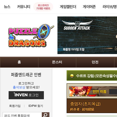
로스트아크
뉴스
커뮤니티
게임캘린더
게이머존
라이브/
기대평 이벤트
홈
몬스터
던전
퍼즐앤드래곤 인벤
수르트 강림 (모든속성필수)
로그인하고
출석보상
받으세요!
로그인
종염자 (초지옥급)
회원가입
ID/PW 찾기
終炎者 - 超地獄級