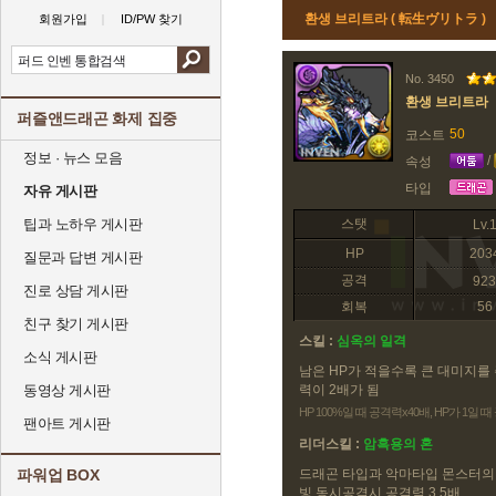
환생 브리트라 ( 転生ヴリトラ )
회원가입
ID/PW 찾기
No. 3450
환생 브리트라
퍼즐앤드래곤 화제 집중
50
코스트
정보 · 뉴스 모음
/
속성
타입
자유 게시판
팁과 노하우 게시판
스탯
Lv.
HP
203
질문과 답변 게시판
공격
923
진로 상담 게시판
회복
56
친구 찾기 게시판
스킬 :
심옥의 일격
소식 게시판
남은 HP가 적을수록 큰 대미지를 
동영상 게시판
력이 2배가 됨
HP 100%일 때 공격력x40배, HP가 1일 
팬아트 게시판
리더스킬 :
암흑용의 혼
파워업 BOX
드래곤 타입과 악마타입 몬스터의 
빛 동시공격시 공격력 3.5배