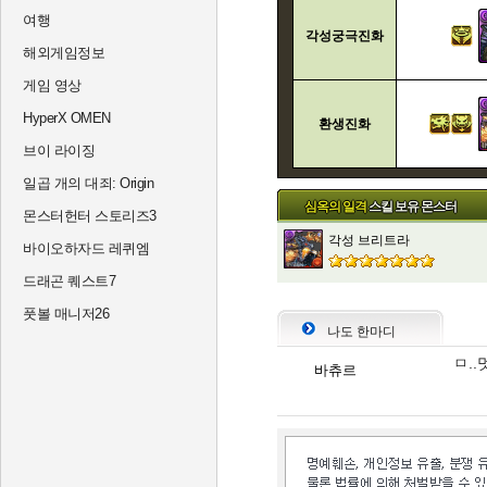
여행
각성궁극진화
해외게임정보
게임 영상
HyperX OMEN
환생진화
브이 라이징
일곱 개의 대죄: Origin
심옥의 일격
스킬 보유 몬스터
몬스터헌터 스토리즈3
각성 브리트라
바이오하자드 레퀴엠
드래곤 퀘스트7
풋볼 매니저26
나도 한마디
ㅁ..
바츄르