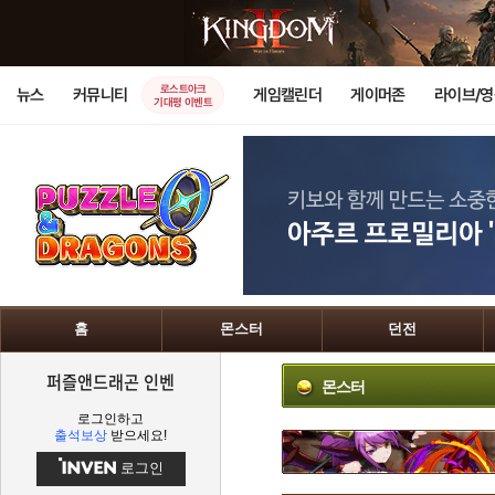
로스트아크
뉴스
커뮤니티
게임캘린더
게이머존
라이브/
기대평 이벤트
홈
몬스터
던전
퍼즐앤드래곤 인벤
몬스터
로그인하고
출석보상
받으세요!
로그인