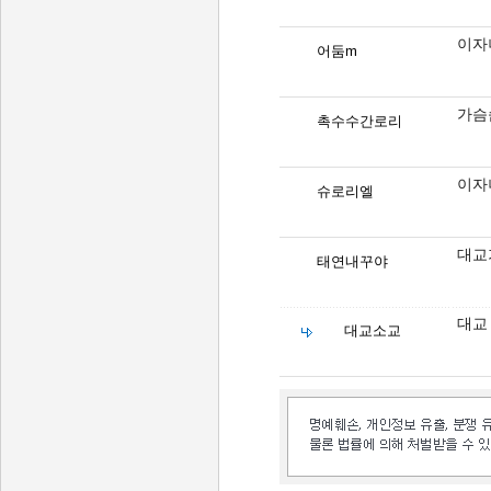
이자
어둠m
가슴
촉수수간로리
이자
슈로리엘
대교
태연내꾸야
대교
대교소교