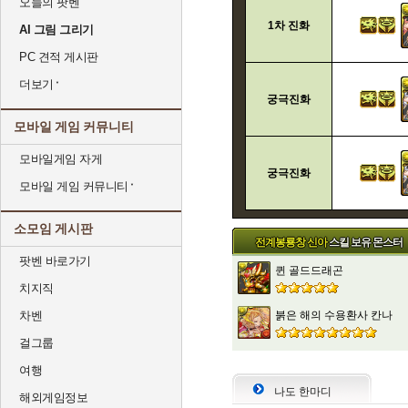
오늘의 팟벤
1차 진화
AI 그림 그리기
PC 견적 게시판
더보기
궁극진화
모바일 게임 커뮤니티
모바일게임 자게
궁극진화
모바일 게임 커뮤니티
소모임 게시판
전계봉룡창 신아
스킬 보유 몬스터
팟벤 바로가기
퀸 골드드래곤
치지직
차벤
붉은 해의 수용환사 칸나
걸그룹
여행
나도 한마디
해외게임정보