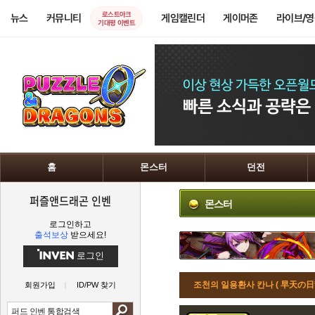
로스트아크
뉴스
커뮤니티
게임캘린더
게이머존
라이브/
기대평 이벤트
홈
몬스터
던전
퍼즐앤드래곤 인벤
몬스터
로그인하고
출석보상
받으세요!
로그인
조천의 일용환사 칸나 ( 早天の
회원가입
ID/PW 찾기