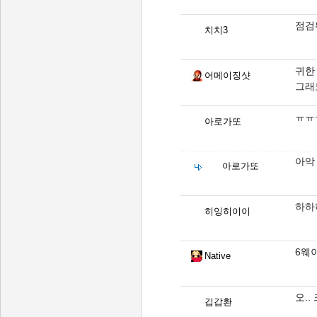
점검
치치3
귀한
어메이징샷
그래
ㅠㅠ
아로가또
아악
아로가또
하하
히잉히이이
6웨
Native
오.
깁갑환