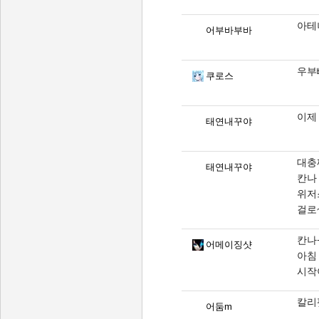
아테
어부바부바
우부
쿠로스
이제
태연내꾸야
대충
태연내꾸야
칸나
위저
걸로~
칸나
어메이징샷
아침
시작
칼리
어둠m