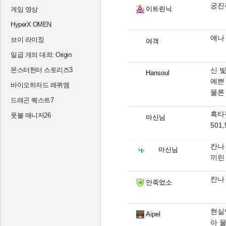
궁진
이트린닉
게임 영상
HyperX OMEN
얘나
브이 라이징
여객
일곱 개의 대죄: Origin
몬스터헌터 스토리즈3
신 
Hansoul
예쁜
바이오하자드 레퀴엠
물론
드래곤 퀘스트7
흑타
풋볼 매니저26
마신님
501,
칸나
마신님
끼린
칸나
안죽었소
현실
Aipel
아 