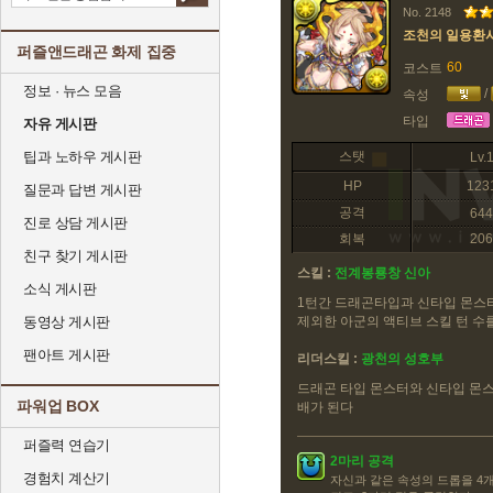
No. 2148
조천의 일용환
퍼즐앤드래곤 화제 집중
60
코스트
정보 · 뉴스 모음
/
속성
타입
자유 게시판
팁과 노하우 게시판
스탯
Lv.
HP
123
질문과 답변 게시판
공격
644
진로 상담 게시판
회복
206
친구 찾기 게시판
스킬 :
전계봉룡창 신아
소식 게시판
1턴간 드래곤타입과 신타입 몬스
동영상 게시판
제외한 아군의 액티브 스킬 턴 수
팬아트 게시판
리더스킬 :
광천의 성호부
드래곤 타입 몬스터와 신타입 몬스터의
파워업 BOX
배가 된다
퍼즐력 연습기
2마리 공격
경험치 계산기
자신과 같은 속성의 드롭을 4개