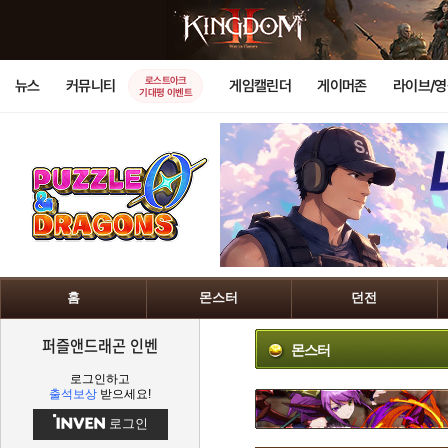
로스트아크
뉴스
커뮤니티
게임캘린더
게이머존
라이브/
기대평 이벤트
홈
몬스터
던전
퍼즐앤드래곤 인벤
몬스터
로그인하고
출석보상
받으세요!
로그인