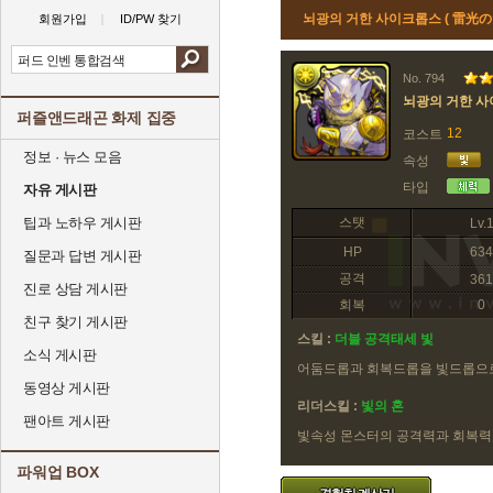
뇌광의 거한 사이크롭스 ( 雷光
회원가입
ID/PW 찾기
No. 794
뇌광의 거한 
퍼즐앤드래곤 화제 집중
12
코스트
정보 · 뉴스 모음
속성
타입
자유 게시판
팁과 노하우 게시판
스탯
Lv.
HP
634
질문과 답변 게시판
공격
361
진로 상담 게시판
회복
0
친구 찾기 게시판
스킬 :
더블 공격태세 빛
소식 게시판
어둠드롭과 회복드롭을 빛드롭으
동영상 게시판
리더스킬 :
빛의 혼
팬아트 게시판
빛속성 몬스터의 공격력과 회복력이
파워업 BOX