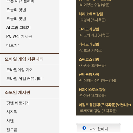
오픈 이슈 갤러리
- 비어있는 수정 (상급)
오늘의 핫벤
헤라 소웨르 강림
오늘의 팟벤
- 요명비 (초지옥급)
AI 그림 그리기
그리모어 강림
- 마도의 여신 (지옥급)
PC 견적 게시판
메제도라 강림
더보기
- 명호신 (지옥급)
모바일 게임 커뮤니티
스핑크스 강림
- 사왕수 (초지옥급)
모바일게임 자게
신비룡의 사적
모바일 게임 커뮤니티
- 비어있는 수정 (어둠없음)
헤파이스토스 강림
소모임 게시판
- 단련신 (초지옥급)
팟벤 바로가기
이집트 챌린지! (초지옥급) (노컨티뉴)
- 메제도라 강림! (초지옥급)
치지직
차벤
나도 한마디
걸그룹