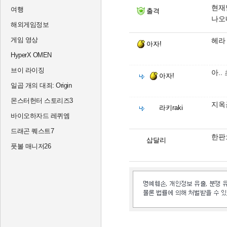
현재
여행
출격
나오
해외게임정보
게임 영상
헤라
아자!
HyperX OMEN
브이 라이징
아.
아자!
일곱 개의 대죄: Origin
몬스터헌터 스토리즈3
지옥
라키raki
바이오하자드 레퀴엠
드래곤 퀘스트7
한판
삽달리
풋볼 매니저26