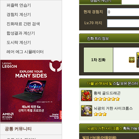
경험치 계산기
퍼즐력 연습기
현재 경험치
경험치 계산기
Lv.70 까지
진화재료 간편 검색
합성결과 계산기
진화 트리 정보
도시락 계산기
레어 에그 시뮬레이터
1차 진화
더블 공격태세 빛
스킬 보유 몬스터
황제 골드드래곤
뇌광의 거한 사이크롭스
공통 커뮤니티
뇌광의 거한 사이크롭스
획득 가능 
빛의 신비용 (어둠없음)