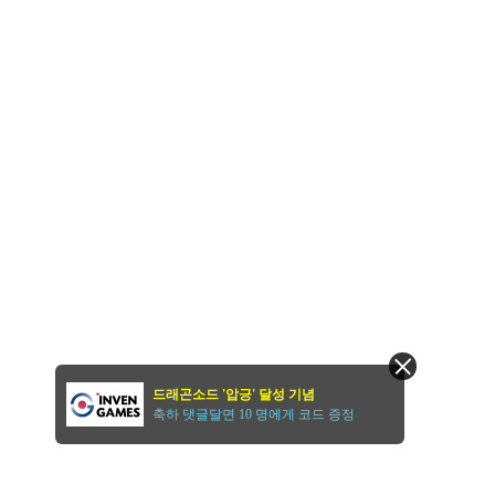
드래곤소드 '압긍' 달성 기념
축하 댓글달면 10 명에게 코드 증정