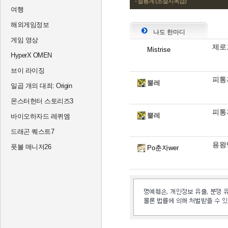
- 절룡계 (초절지옥급)
여행
해외게임정보
나도 한마디
게임 영상
제로
Mistrise
HyperX OMEN
브이 라이징
피통
뿔레
일곱 개의 대죄: Origin
몬스터헌터 스토리즈3
피통
뿔레
바이오하자드 레퀴엠
드래곤 퀘스트7
용왕님
풋볼 매니저26
Po춘자wer