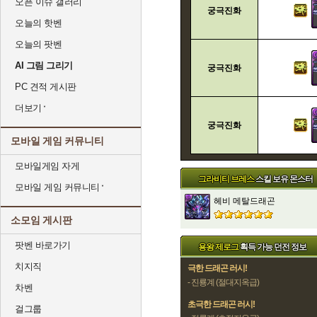
오픈 이슈 갤러리
궁극진화
오늘의 핫벤
오늘의 팟벤
AI 그림 그리기
궁극진화
PC 견적 게시판
더보기
궁극진화
모바일 게임 커뮤니티
모바일게임 자게
그라비티 브레스
스킬 보유 몬스터
모바일 게임 커뮤니티
헤비 메탈드래곤
소모임 게시판
팟벤 바로가기
용왕 제로그
획득 가능 던전 정보
치지직
극한 드래곤 러시!
- 진룡계 (절대지옥급)
차벤
초극한 드래곤 러시!
걸그룹