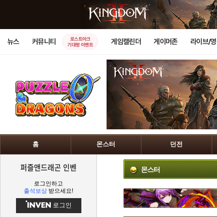
로스트아크
뉴스
커뮤니티
게임캘린더
게이머존
라이브/
기대평 이벤트
홈
몬스터
던전
퍼즐앤드래곤 인벤
몬스터
로그인하고
출석보상
받으세요!
로그인