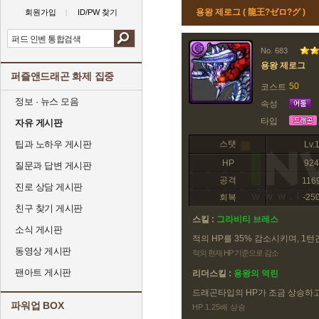
용왕 제로그 ( 龍王?ゼロ?グ )
회원가입
ID/PW 찾기
No. 683
용왕 제로그
퍼즐앤드래곤 화제 집중
50
코스트
정보 · 뉴스 모음
속성
타입
자유 게시판
팁과 노하우 게시판
스탯
Lv.
HP
924
질문과 답변 게시판
공격
116
진로 상담 게시판
회복
-25
친구 찾기 게시판
스킬 :
그라비티 브레스
소식 게시판
적의 HP를 35% 감소시키며, 1턴
동영상 게시판
적의 현재 HP 기준으로 감소
팬아트 게시판
리더스킬 :
용왕의 역린
드래곤타입의 HP가 조금 상승하고,
파워업 BOX
HP 1.25배 상승