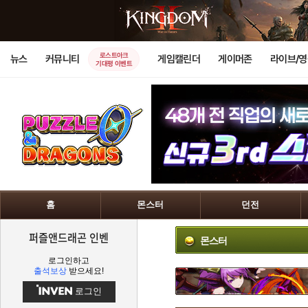
로스트아크
뉴스
커뮤니티
게임캘린더
게이머존
라이브/
기대평 이벤트
홈
몬스터
던전
퍼즐앤드래곤 인벤
몬스터
로그인하고
출석보상
받으세요!
로그인