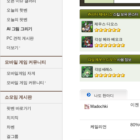
오픈 이슈 갤러리
오늘의 핫벤
쥬피터 제네시스
스킬 보유 몬스터
오늘의 팟벤
제우스 디오스
AI 그림 그리기
PC 견적 게시판
각성 헤라 베오크
더보기
각성 제우스 디오스
사용 정보
모바일 게임 커뮤니티
각성 세레스
모바일게임 자게
모바일 게임 커뮤니티
나도 한마디
소모임 게시판
이젠
Madochki
팟벤 바로가기
치지직
80
케일리언
차벤
걸그룹