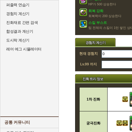
HP가 500 상승한다
퍼즐력 연습기
회복 강화
경험치 계산기
회복력이 200 상승한다
진화재료 간편 검색
스킬 부스트
팀 전체의 스킬이 1턴 쌓인 
합성결과 계산기
도시락 계산기
경험치 계산기
레어 에그 시뮬레이터
현재 경험치
Lv.99 까지
진화 트리 정보
1차 진화
공통 커뮤니티
궁극진화