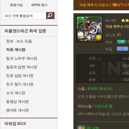
각성 제우스 디오스 ( ?醒ゼウス
회원가입
ID/PW 찾기
No. 651
각성 제우스 디
퍼즐앤드래곤 화제 집중
60
코스트
정보 · 뉴스 모음
/
속성
타입
자유 게시판
팁과 노하우 게시판
스탯
Lv.
HP
181
질문과 답변 게시판
공격
105
진로 상담 게시판
회복
232
친구 찾기 게시판
스킬 :
쥬피터 제네시스
소식 게시판
모든 드롭을 나무드롭으로 변화시
동영상 게시판
리더스킬 :
디오스의 힘
팬아트 게시판
HP가 99% 이하일 때, 아군의 공
파워업 BOX
HP 강화