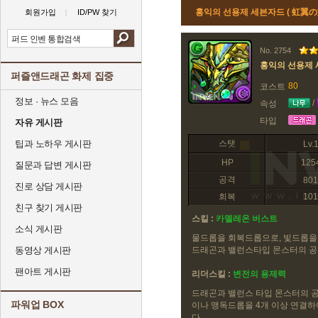
홍익의 선용제 세븐자드 ( 虹翼
회원가입
ID/PW 찾기
No. 2754
홍익의 선용제
퍼즐앤드래곤 화제 집중
80
코스트
정보 · 뉴스 모음
/
속성
타입
자유 게시판
팁과 노하우 게시판
스탯
Lv.
HP
125
질문과 답변 게시판
공격
801
진로 상담 게시판
회복
101
친구 찾기 게시판
스킬 :
카멜레온 버스트
소식 게시판
물드롭을 회복드롭으로, 빛드롭을
동영상 게시판
드래곤과 밸런스타입 몬스터의 공
팬아트 게시판
리더스킬 :
변전의 용제력
드래곤과 밸런스 타입 몬스터의 공
파워업 BOX
이나 맹독드롭을 4개 이상 연결하여
다