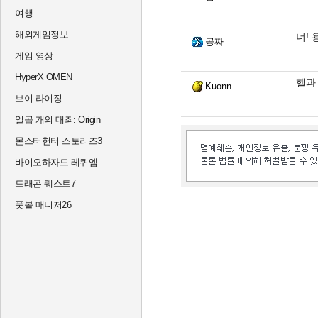
여행
해외게임정보
너!
공짜
게임 영상
HyperX OMEN
헬과
Kuonn
브이 라이징
일곱 개의 대죄: Origin
몬스터헌터 스토리즈3
바이오하자드 레퀴엠
드래곤 퀘스트7
풋볼 매니저26