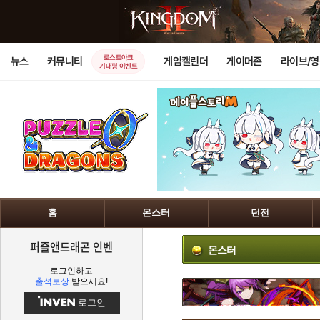
로스트아크
뉴스
커뮤니티
게임캘린더
게이머존
라이브/
기대평 이벤트
홈
몬스터
던전
퍼즐앤드래곤 인벤
몬스터
로그인하고
출석보상
받으세요!
로그인