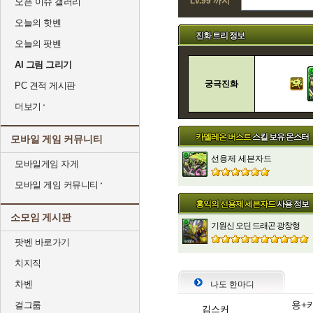
Lv.99 까지
오픈 이슈 갤러리
오늘의 핫벤
진화 트리 정보
오늘의 팟벤
AI 그림 그리기
궁극진화
PC 견적 게시판
더보기
카멜레온 버스트
스킬 보유 몬스터
모바일 게임 커뮤니티
선용제 세븐자드
모바일게임 자게
모바일 게임 커뮤니티
홍익의 선용제 세븐자드
사용 정보
소모임 게시판
기원신 오딘 드래곤 광창형
팟벤 바로가기
치지직
차벤
나도 한마디
용+
걸그룹
김스커