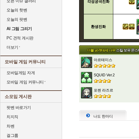
오픈 이슈 갤러리
각성궁극진화
오늘의 핫벤
오늘의 팟벤
환생진화
AI 그림 그리기
PC 견적 게시판
더보기
더블 공격태세 나무
스킬 보유 몬스
아르테미스
모바일 게임 커뮤니티
모바일게임 자게
SQUID Ver.2
모바일 게임 커뮤니티
포렌 라즈르
소모임 게시판
팟벤 바로가기
나도 한마디
치지직
차벤
걸그룹