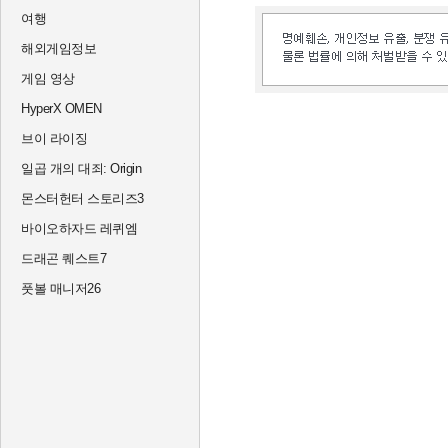
여행
해외게임정보
게임 영상
HyperX OMEN
브이 라이징
일곱 개의 대죄: Origin
몬스터헌터 스토리즈3
바이오하자드 레퀴엠
드래곤 퀘스트7
풋볼 매니저26