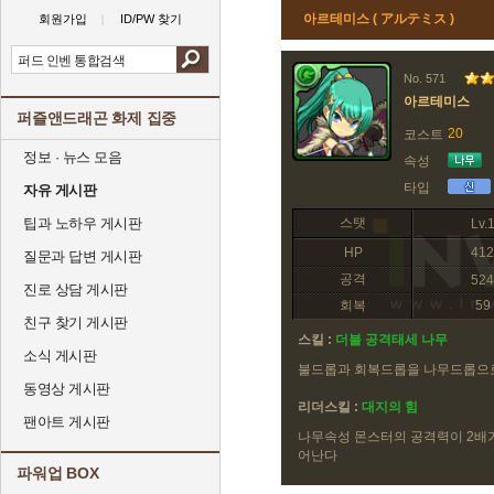
아르테미스 ( アルテミス )
회원가입
ID/PW 찾기
No. 571
아르테미스
퍼즐앤드래곤 화제 집중
20
코스트
정보 · 뉴스 모음
속성
타입
자유 게시판
팁과 노하우 게시판
스탯
Lv.
HP
412
질문과 답변 게시판
공격
524
진로 상담 게시판
회복
59
친구 찾기 게시판
스킬 :
더블 공격태세 나무
소식 게시판
불드롭과 회복드롭을 나무드롭으
동영상 게시판
리더스킬 :
대지의 힘
팬아트 게시판
나무속성 몬스터의 공격력이 2배가 
어난다
파워업 BOX