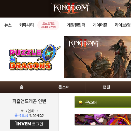
로스트아크
뉴스
커뮤니티
게임캘린더
게이머존
라이브/
기대평 이벤트
홈
몬스터
던전
퍼즐앤드래곤 인벤
몬스터
로그인하고
출석보상
받으세요!
로그인