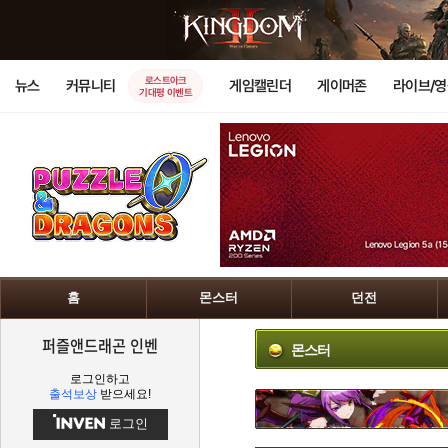
로스트아크
뉴스
커뮤니티
게임캘린더
게이머존
라이브/
기대평 이벤트
홈
몬스터
던전
퍼즐앤드래곤 인벤
몬스터
로그인하고
출석보상
받으세요!
로그인