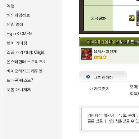
여행
해외게임정보
궁극진화
게임 영상
HyperX OMEN
계계숙룡진 암화명
스킬 보유 몬스
브이 라이징
용계사 프렌제
일곱 개의 대죄: Origin
몬스터헌터 스토리즈3
바이오하자드 레퀴엠
나도 한마디
드래곤 퀘스트7
오메
내가그랫지
풋볼 매니저26
회복