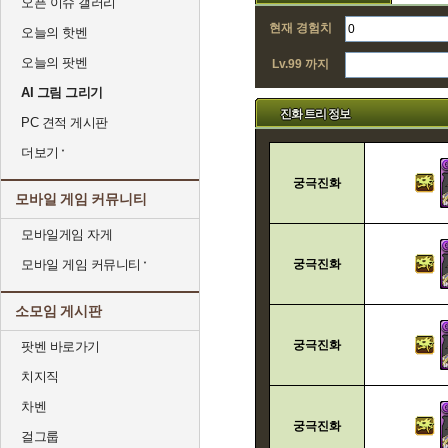
오픈 이슈 갤러리
현재 경험치
오늘의 핫벤
오늘의 팟벤
Lv.99 까지
AI 그림 그리기
진화 트리 정보
PC 견적 게시판
더보기
궁극진화
모바일 게임 커뮤니티
모바일게임 자게
모바일 게임 커뮤니티
궁극진화
소모임 게시판
궁극진화
팟벤 바로가기
치지직
차벤
궁극진화
걸그룹