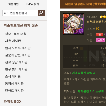
뇌천의 영용환사 네이 ( 雷天の
회원가입
ID/PW 찾기
No. 3757
뇌천의 영용환
퍼즐앤드래곤 화제 집중
99
코스트
정보 · 뉴스 모음
/
속성
타입
자유 게시판
팁과 노하우 게시판
스탯
Lv.
HP
37
질문과 답변 게시판
공격
7
진로 상담 게시판
회복
2
친구 찾기 게시판
스킬 :
계계숙룡진 암화명
소식 게시판
최대 HP의 25%만큼 회복하며, 
동영상 게시판
변환
팬아트 게시판
리더스킬 :
계계룡장 가이노우트
불/어둠 동시 공격시 공격력이 7배
파워업 BOX
하며, 드롭 조작 시간이 2초 늘어