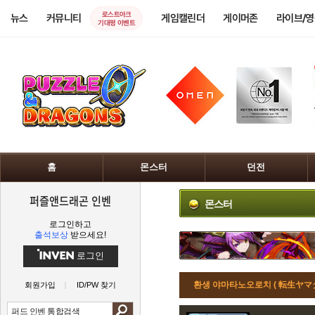
로스트아크
뉴스
커뮤니티
게임캘린더
게이머존
라이브/
기대평 이벤트
홈
몬스터
던전
퍼즐앤드래곤 인벤
몬스터
로그인하고
출석보상
받으세요!
로그인
환생 야마타노오로치 ( 転生ヤマ
회원가입
ID/PW 찾기