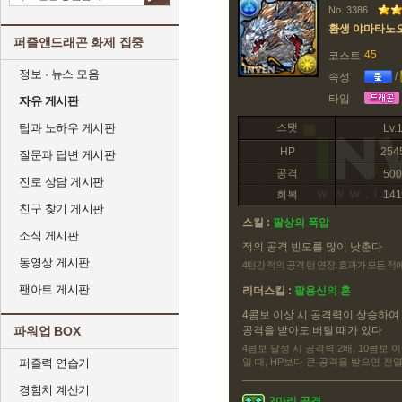
No. 3386
환생 야마타노
퍼즐앤드래곤 화제 집중
45
코스트
정보 · 뉴스 모음
/
속성
타입
자유 게시판
팁과 노하우 게시판
스탯
Lv.
HP
254
질문과 답변 게시판
공격
500
진로 상담 게시판
회복
141
친구 찾기 게시판
스킬 :
팔상의 폭압
소식 게시판
적의 공격 빈도를 많이 낮춘다
동영상 게시판
4턴간 적의 공격 턴 연장, 효과가 모든 
팬아트 게시판
리더스킬 :
팔용신의 혼
4콤보 이상 시 공격력이 상승하여 
파워업 BOX
공격을 받아도 버틸 때가 있다
4콤보 달성 시 공격력 2배, 10콤보 이
퍼즐력 연습기
일 때, HP보다 큰 공격을 받으면 전멸
경험치 계산기
2마리 공격