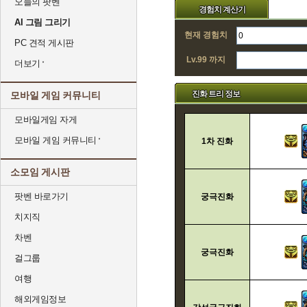
오늘의 팟벤
경험치 계산기
AI 그림 그리기
현재 경험치
PC 견적 게시판
Lv.99 까지
더보기
진화 트리 정보
모바일 게임 커뮤니티
모바일게임 자게
모바일 게임 커뮤니티
1차 진화
소모임 게시판
팟벤 바로가기
궁극진화
치지직
차벤
궁극진화
걸그룹
여행
해외게임정보