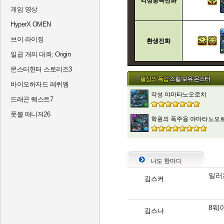
각성궁극진화
게임 영상
HyperX OMEN
브이 라이징
환생진화
일곱 개의 대죄: Origin
몬스터헌터 스토리즈3
팔상의 폭압
스킬 보유 몬스터
바이오하자드 레퀴엠
각성 야마타노오로치
드래곤 퀘스트7
풋볼 매니저26
학원의 폭주용 야마타노오
나도 한마디
일러는
김스커
8웨
김스나