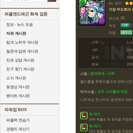
No. 3227
가장 무도회의 
퍼즐앤드래곤 화제 집중
35
코스트
정보 · 뉴스 모음
/
속성
타입
자유 게시판
팁과 노하우 게시판
스탯
Lv.
HP
130
질문과 답변 게시판
공격
904
진로 상담 게시판
회복
295
친구 찾기 게시판
스킬 :
방어태세 - 나무
소식 게시판
물드롭을 회복드롭으로 변화시킨
동영상 게시판
리더스킬 :
모두 사이좋게 먹죠
팬아트 게시판
나무속성 몬스터의 공격력이 3배
파워업 BOX
독 막기
20% 확률로 독 공격을 무효화
퍼즐력 연습기
독 막기
경험치 계산기
20% 확률로 독 공격을 무효화