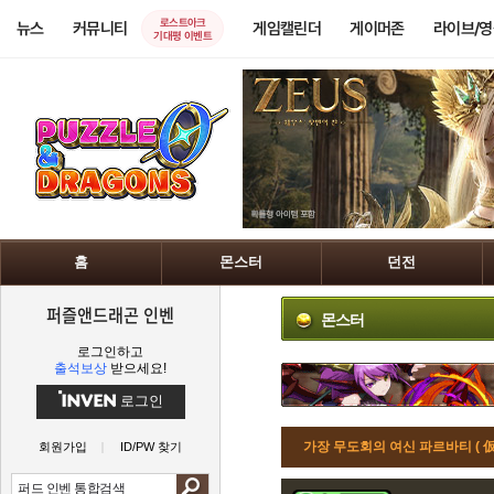
로스트아크
뉴스
커뮤니티
게임캘린더
게이머존
라이브/
기대평 이벤트
홈
몬스터
던전
퍼즐앤드래곤 인벤
몬스터
로그인하고
출석보상
받으세요!
로그인
가장 무도회의 여신 파르바티 (
회원가입
ID/PW 찾기