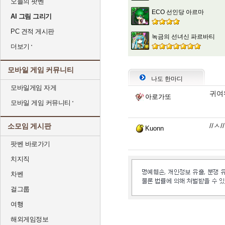
오늘의 팟벤
ECO 선인당 아르마
AI 그림 그리기
PC 견적 게시판
녹금의 선녀신 파르바티
더보기
모바일 게임 커뮤니티
나도 한마디
모바일게임 자게
귀여워
아로가또
모바일 게임 커뮤니티
//ㅅ//
소모임 게시판
Kuonn
팟벤 바로가기
치지직
차벤
걸그룹
여행
해외게임정보