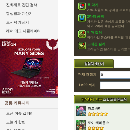
진화재료 간편 검색
독 막기
20% 확률로 독 공격을 무효화
합성결과 계산기
2마리 공격
자신과 같은 속성의 드롭을 4개
도시락 계산기
되고, 2마리 적을 공격한다
레어 에그 시뮬레이터
악마 킬러
악마타입 몬스터를 공격할 때 
드래곤 킬러
드래곤타입 몬스터를 공격할 때
경험치 계산기
현재 경험치
Lv.99 까지
방어태세 - 나무
스킬 보유 몬스터
공통 커뮤니티
파르바티
오픈 이슈 갤러리
오늘의 핫벤
토이 케라톱스