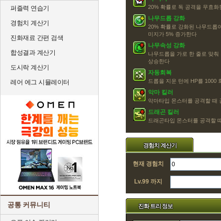
20% 확률로 독 공격을 무효화
퍼즐력 연습기
나무드롭 강화
경험치 계산기
20% 확률로 강화된 나무드롭
미지가 5% 증가한다
진화재료 간편 검색
나무속성 강화
합성결과 계산기
나무드롭을 가로 한 줄로 맞춰
상승한다
도시락 계산기
자동회복
드롭을 지운 턴에 HP를 1000
레어 에그 시뮬레이터
악마 킬러
악마타입 몬스터를 공격할 때 
드래곤 킬러
드래곤타입 몬스터를 공격할 때
경험치 계산기
현재 경험치
Lv.99 까지
공통 커뮤니티
진화 트리 정보