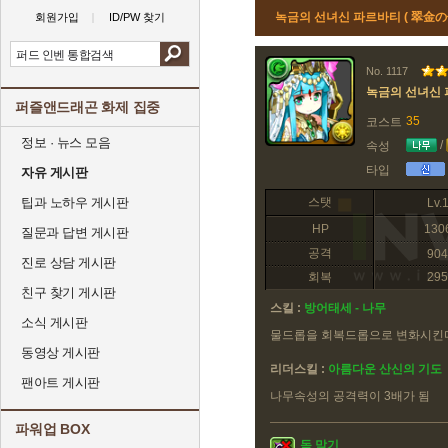
녹금의 선녀신 파르바티 ( 翠金
회원가입
ID/PW 찾기
No. 1117
녹금의 선녀신
퍼즐앤드래곤 화제 집중
35
코스트
정보 · 뉴스 모음
/
속성
타입
자유 게시판
팁과 노하우 게시판
스탯
Lv.
HP
130
질문과 답변 게시판
공격
904
진로 상담 게시판
회복
295
친구 찾기 게시판
스킬 :
방어태세 - 나무
소식 게시판
물드롭을 회복드롭으로 변화시킨
동영상 게시판
리더스킬 :
아름다운 산신의 기도
팬아트 게시판
나무속성의 공격력이 3배가 됨
파워업 BOX
독 막기