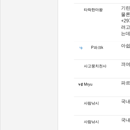
기린
타락한마왕
물론
+2
려고
는데
아쉽
P파크k
끠여
사고뭉치천사
파르
Mryu
국
사람낚시
국
사람낚시