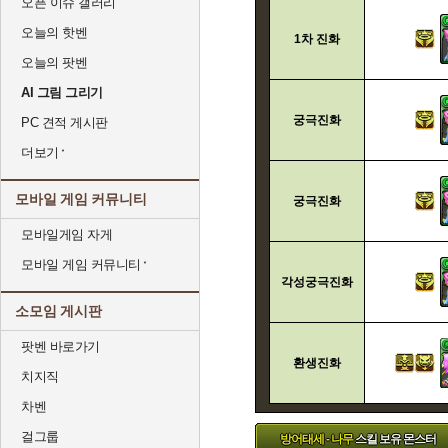
오픈 이슈 갤러리
오늘의 핫벤
1차 진화
오늘의 팟벤
AI 그림 그리기
궁극진화
PC 견적 게시판
더보기
모바일 게임 커뮤니티
궁극진화
모바일게임 자게
모바일 게임 커뮤니티
각성궁극진화
소모임 게시판
팟벤 바로가기
환생진화
치지직
차벤
걸그룹
방어태세 - 나무
스킬 보유 몬스터