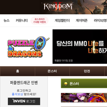
로스트아크
뉴스
커뮤니티
게임캘린더
게이머존
라이브/
기대평 이벤트
홈
몬스터
던전
퍼즐앤드래곤 인벤
몬스터
로그인하고
출석보상
받으세요!
로그인