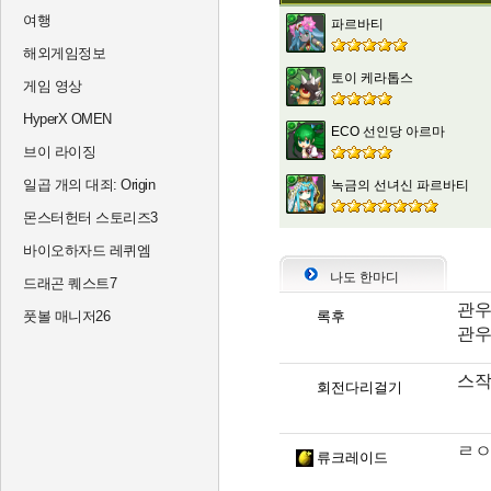
여행
파르바티
해외게임정보
토이 케라톱스
게임 영상
HyperX OMEN
ECO 선인당 아르마
브이 라이징
일곱 개의 대죄: Origin
녹금의 선녀신 파르바티
몬스터헌터 스토리즈3
바이오하자드 레퀴엠
나도 한마디
드래곤 퀘스트7
관우
풋볼 매니저26
록후
관우
스작
회전다리걸기
ㄹ
류크레이드