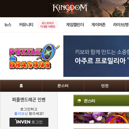
로스트아크
뉴스
커뮤니티
게임캘린더
게이머존
라이브/
기대평 이벤트
홈
몬스터
던전
퍼즐앤드래곤 인벤
몬스터
로그인하고
출석보상
받으세요!
로그인