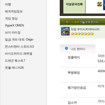
여행
각성궁극진화
해외게임정보
게임 영상
해신의 영옥
스킬 보유 몬스터
HyperX OMEN
각성 우미사치야마사치
브이 라이징
일곱 개의 대죄: Origin
몬스터헌터 스토리즈3
나도 한마디
바이오하자드 레퀴엠
각어
엉클제이
드래곤 퀘스트7
516,
풋볼 매니저26
400
뿌읭뾰잉
이거
렝가장인송김
각시
김스커