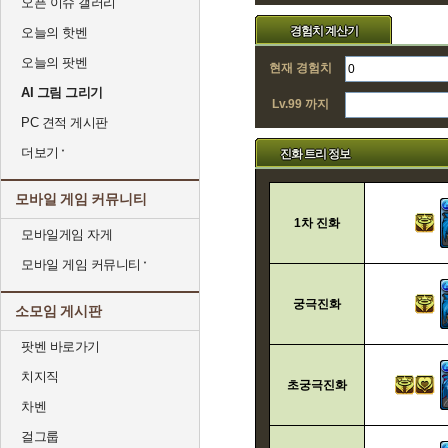
오픈 이슈 갤러리
경험치 계산기
오늘의 핫벤
오늘의 팟벤
현재 경험치
AI 그림 그리기
Lv.99 까지
PC 견적 게시판
더보기
진화 트리 정보
모바일 게임 커뮤니티
1차 진화
모바일게임 자게
모바일 게임 커뮤니티
궁극진화
소모임 게시판
팟벤 바로가기
치지직
초궁극진화
차벤
걸그룹