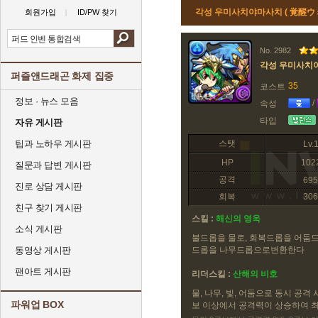
각성 우미사치야마사치 ( 覚醒ウ
회원가입
ID/PW 찾기
No. 2982
각성 우미사치
퍼즐앤드래곤 화제 집중
35
코스트
정보 · 뉴스 모음
/
속성
타입
자유 게시판
팁과 노하우 게시판
스탯
Lv.
HP
102
질문과 답변 게시판
공격
695
진로 상담 게시판
회복
306
친구 찾기 게시판
스킬 :
해신의 영옥
소식 게시판
불드롭을 물로, 회복드롭을 어둠
동영상 게시판
드롭을 나무드롭으로변환한다
팬아트 게시판
리더스킬 :
산해의 비호
물, 나무, 빛, 어둠으로 동시 공격
파워업 BOX
보 이상에서 공격력이 상승하여 최