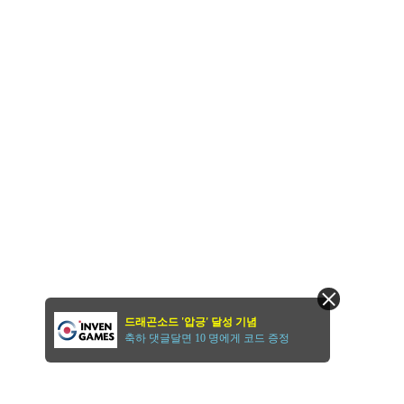
드래곤소드 '압긍' 달성 기념
축하 댓글달면 10 명에게 코드 증정