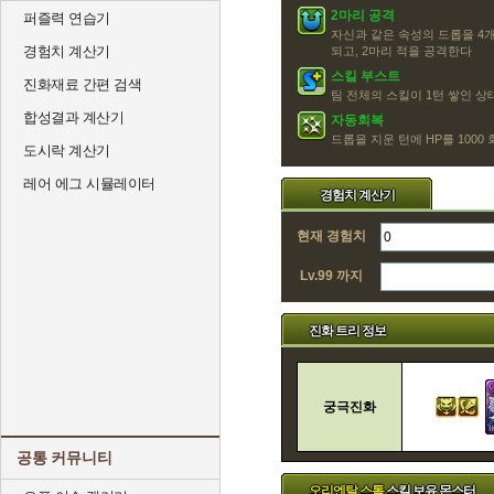
2마리 공격
퍼즐력 연습기
자신과 같은 속성의 드롭을 4개
경험치 계산기
되고, 2마리 적을 공격한다
스킬 부스트
진화재료 간편 검색
팀 전체의 스킬이 1턴 쌓인 
합성결과 계산기
자동회복
드롭을 지운 턴에 HP를 1000
도시락 계산기
레어 에그 시뮬레이터
경험치 계산기
현재 경험치
Lv.99 까지
진화 트리 정보
궁극진화
공통 커뮤니티
오리엔탈 스톰
스킬 보유 몬스터