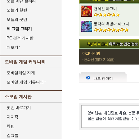
오픈 이슈 갤러리
천화신 아그니
오늘의 핫벤
오늘의 팟벤
동각의 옥빙마 아그니
AI 그림 그리기
PC 견적 게시판
옥빙마 아그니
획득 가능 던전 정보
더보기
아그니 강림
- 천화신 (절대 지옥급)
모바일 게임 커뮤니티
모바일게임 자게
나도 한마디
모바일 게임 커뮤니티
소모임 게시판
팟벤 바로가기
치지직
차벤
걸그룹