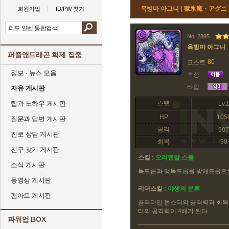
옥빙마 아그니 ( 獄氷魔・アグニ 
회원가입
ID/PW 찾기
No. 2895
옥빙마 아그니
퍼즐앤드래곤 화제 집중
80
코스트
정보 · 뉴스 모음
속성
타입
자유 게시판
팁과 노하우 게시판
스탯
Lv.
HP
105
질문과 답변 게시판
공격
907
진로 상담 게시판
회복
98
친구 찾기 게시판
스킬 :
오리엔탈 스톰
소식 게시판
독드롭과 맹독드롭을 방해드롭으
동영상 게시판
리더스킬 :
야생의 분류
팬아트 게시판
공격타입 몬스터의 공격력과 회복력
터의 공격력이 4배가 된다
파워업 BOX