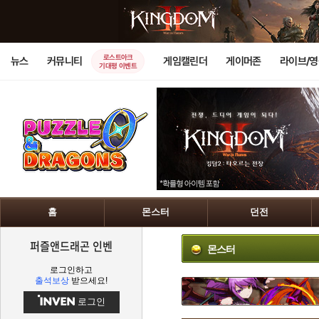
로스트아크
뉴스
커뮤니티
게임캘린더
게이머존
라이브/
기대평 이벤트
홈
몬스터
던전
퍼즐앤드래곤 인벤
몬스터
로그인하고
출석보상
받으세요!
로그인