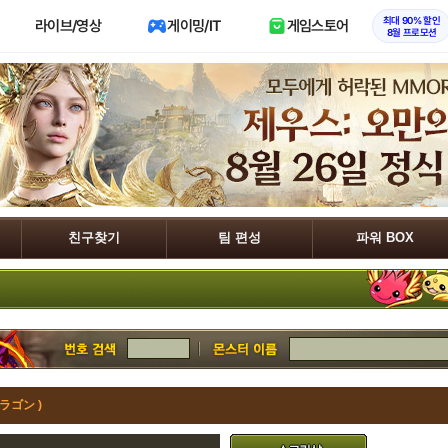
최대 90% 할인
라이브/영상
게이밍/IT
게임스토어
8월 프로모션
친구찾기
팀 편성
파워 BOX
ラゴン )