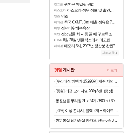
귀여운 아일릿 원희
걸그룹
아스오라 성우 정보 및 출연작 모음
아스오라
명조
명조
중국 CXMT, D램 매출 점유율 7%…글로벌 4위로 부상
해외겜
선녀바위해수욕장
여행
선생님들 차 시동 끌 때 꾸르륵소리나는데
차벤
8월 28일 넷플릭스에서 예고편 공개 예정
GTA6
메모리 3사, 2027년 생산분 완판?
해외겜
새로고침
핫딜
게시판
더보기+
[수산대전 혜택가 15,920원] 제주 자연산 손질 고등어 10팩 / 1팩당 100-120g / 간편조리 반찬
[동원] 리챔 오리지널 200g 8캔+(증정)리챔 프로틴 200g 1캔 외 오리지널/오믈레햄/더블라이트
동원샘물 무라벨 2L x 24개 / 500ml / 300ml / 1.1L 생수,음료 모음
[81%] 여성 끈나시, 블랙 2개 + 화이트 2개, FREE, 4개
한끼통살 닭가슴살 카카오 단독 6종 30팩 (소스/그릴드/소시지/스테이크/저염/마녀스프/닭가슴살)