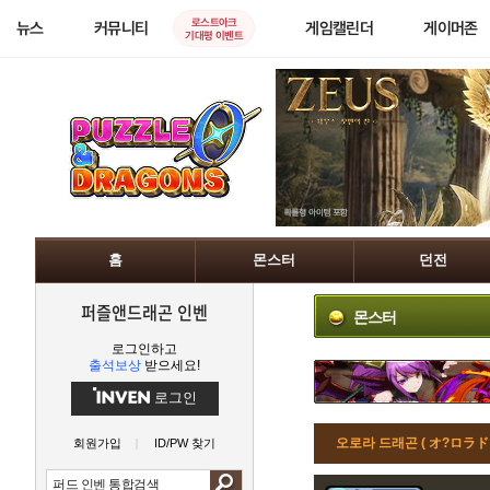
로스트아크
뉴스
커뮤니티
게임캘린더
게이머존
기대평 이벤트
홈
몬스터
던전
퍼즐앤드래곤 인벤
몬스터
로그인하고
출석보상
받으세요!
로그인
오로라 드래곤 ( オ?ロラド
회원가입
ID/PW 찾기