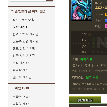
No. 26
오로라 
퍼즐앤드래곤 화제 집중
1
코스트
정보 · 뉴스 모음
속성
타입
자유 게시판
팁과 노하우 게시판
스탯
HP
질문과 답변 게시판
공격
진로 상담 게시판
회복
친구 찾기 게시판
스킬 :
아이스 볼
소식 게시판
물속성의 중간 대미지 공격
동영상 게시판
적 전체에게 대미지 3000의 물속
팬아트 게시판
리더스킬 :
물의 수호
물속성 몬스터에게 받는 대
파워업 BOX
대미지 감소 30%, 물속성 대
퍼즐력 연습기
경험치 계산기
경험치 계산기