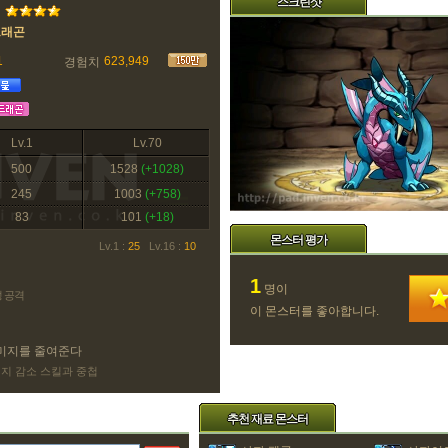
스크린샷
드래곤
1
623,949
경험치
Lv.1
Lv.70
500
1528
(+1028)
245
1003
(+758)
83
101
(+18)
몬스터 평가
Lv.1 :
25
Lv.16 :
10
1
명이
성 공격
이 몬스터를 좋아합니다.
미지를 줄여준다
미지 감소 스킬과 중첩
추천 재료 몬스터