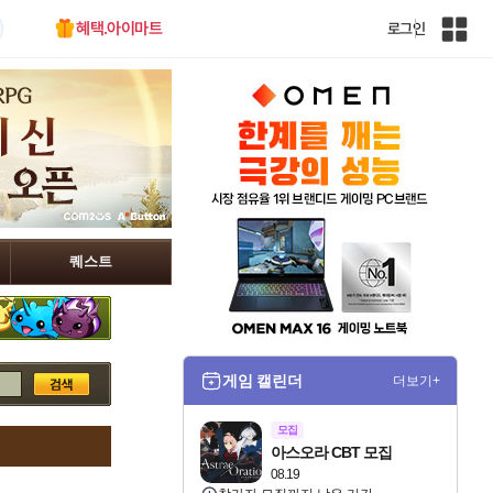
혜택.아이마트
로그인
인
벤
전
체
사
이
트
맵
퀘스트
게임 캘린더
더보기+
모집
아스오라 CBT 모집
08.19