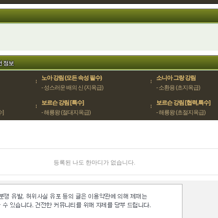
전 정보
노아 강림 (모든 속성 필수)
소니아 그랑 강림
- 성스러운 배의 신 (지옥급)
- 소환용 (초지옥급)
보르슨 강림 [특수]
보르슨 강림 [협력,특수]
]
- 해룡왕 (절대지옥급)
- 해룡왕 (초절지옥급)
등록된 나도 한마디가 없습니다.