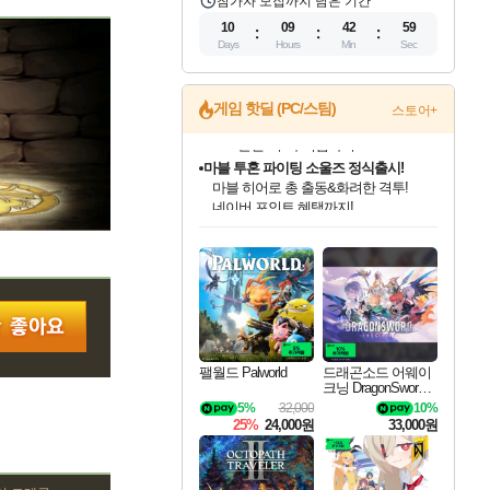
참가자 모집까지 남은 기간
10
09
42
58
Days
Hours
Min
Sec
게임 핫딜 (PC/스팀)
스토어+
마블 투혼 파이팅 소울즈 정식출시!
마블 히어로 총 출동&화려한 격투!
네이버 포인트 혜택까지!
인벤게임즈 8월 특별 할인!
드래곤소드: 어웨이크닝 입점!
문명 7 특별 할인!
귀무자: 검의 길 예약 판매 중!
비스트 오브 리인카네이션 정식 출시!
커세어 코브 출시 기념 할인!
더 렐릭 퍼스트 가디언 정식 출시
베데스다 40주년 기념 할인 중!
캡콤 프렌차이즈 할인 진행 중!
캡콤 일부 상품 상시 할인
스타워즈 은하계 레이서
로블록스 기프트 카드 공식 입점
인기 퍼블리셔 모음!
스팀으로 만나는 드래곤소드!
조선&고려 DLC 출시 예정
10% 할인과
게임프릭 신작 IP
해적'섬'을 발전시키자!
설화x하드코어 액션!
베데스다의 명작들을
몬헌, 바하 등 인기 IP를
몬헌 와일즈 & 드래곤즈 도그마2
인벤게임즈에서 10% 추가 적립
Robux를 가장 안전하고
최대 90% 할인가를 만나보세요!
네이버혜택과 함께 만나보세요!
50%할인&추가 적립까지!
이니&베니 혜택까지!
네이버 혜택가와 함께 예약하세요!
할인&네이버혜택으로 만나보세요!
네이버페이 혜택과 만나보세요!
40주년 프로모션으로 만나보세요!
할인가에 만나보세요!
일부 에디션 상시 할인!
혜택으로 예약 판매 중
편안하게 충전하세요
팰월드 Palworld
드래곤소드 어웨이
크닝 DragonSword A
wakening
5%
32,000
10%
25%
24,000원
33,000원