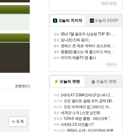
새로고침
오늘의 치지직
오늘의 SOOP
26년 7월 팔로우 상승량 TOP 30 - 월간 치지직
잡담
임나은) 진짜 음지;;
클립
젠레스 존 제로 캐릭터 코스프레한 꽁주
짤방
풍월량) 물소는 왜 물소라고 하는거야? 아! 그만 ㅋㅋ 알았어 ㅋㅋ
클립
치지직 애플TV 앱 출시
정보
더보기+
오늘의 팟벤
오늘의 핫벤
코멘트(
0
)
1세대 K7 3.5NA인데 LF쏘나타 2.0NA 기변하면 유류비 절약이 얼마나 될까요..?
차벤
모든 엘리트 골렘 위치 공략 (30개) - 방랑 결투가
비스트
모든 바우에라 업그레이드 아이템 획득 위치 공략 (89개)
비스트
세계관 소개 | 소명 상인회
명조
‘GTA 6’ 예판 흥행…테이크투 “내부 예상 크게 넘어”
해외겜
아반테 2.0 자연흡기?
차벤
등록
캐릭터 소개 - 카가미하라 하루
아스오라