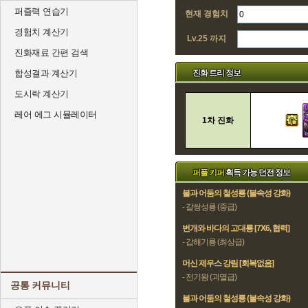
퍼즐력 연습기
현재 경험치
경험치 계산기
Lv.25 까지
진화재료 간편 검색
진화 트리 정보
합성결과 계산기
도시락 계산기
레어 에그 시뮬레이터
1차 진화
퍼플 키퍼
획득 가능 던전 정보
불과 어둠의 철성룡 (불속성 강화)
- 갈쌍성룡 (중급)
번개와 바다의 고대룡 [7X6, 협력]
- 갑해기룡 (최상급)
머신 제우스 강림 [회복없음]
- 전기왕 (괴멸급)
공통 커뮤니티
불과 어둠의 철성룡 (불속성 강화)