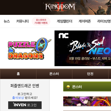
로스트아크
뉴스
커뮤니티
게임캘린더
게이머존
라이브/
기대평 이벤트
홈
몬스터
던전
퍼즐앤드래곤 인벤
몬스터
로그인하고
출석보상
받으세요!
로그인