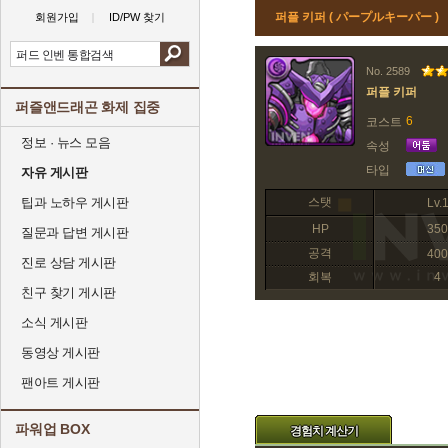
퍼플 키퍼 ( パープルキーパー )
회원가입
ID/PW 찾기
No. 2589
퍼플 키퍼
퍼즐앤드래곤 화제 집중
6
코스트
정보 · 뉴스 모음
속성
타입
자유 게시판
팁과 노하우 게시판
스탯
Lv.
HP
350
질문과 답변 게시판
공격
400
진로 상담 게시판
회복
4
친구 찾기 게시판
소식 게시판
동영상 게시판
팬아트 게시판
파워업 BOX
경험치 계산기