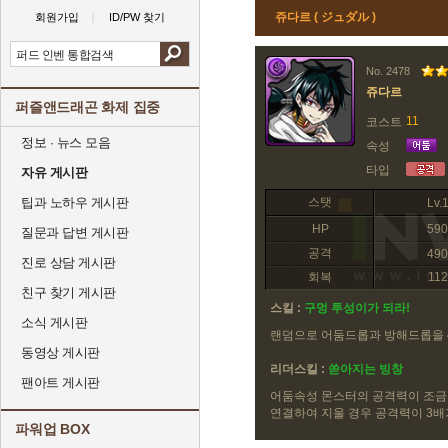
쥬다르 ( ジュダル )
회원가입
ID/PW 찾기
No. 2478
쥬다르
퍼즐앤드래곤 화제 집중
11
코스트
정보 · 뉴스 모음
속성
타입
자유 게시판
팁과 노하우 게시판
스탯
Lv.
HP
590
질문과 답변 게시판
공격
490
진로 상담 게시판
회복
112
친구 찾기 게시판
스킬 :
구멍 투성이가 되라!
소식 게시판
랜덤으로 어둠드롭과 방해드롭을 
동영상 게시판
리더스킬 :
쏟아지는 빙창
팬아트 게시판
어둠속성 몬스터의 공격력이 조금
연결하여 지울 경우 공격력이 3배
파워업 BOX