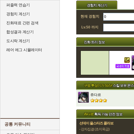
퍼즐력 연습기
경험치 계산기
경험치 계산기
현재 경험치
진화재료 간편 검색
Lv.50 까지
합성결과 계산기
도시락 계산기
진화 트리 정보
레어 에그 시뮬레이터
구멍 투성이가 되라!
스킬 보유 몬
쥬다르
쥬다르
획득 가능 던전 정보
선데이 올스타즈 콜라보
공통 커뮤니티
- 강자집결 (초지옥급)