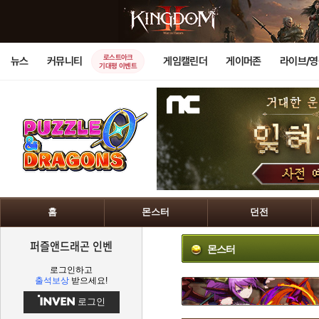
로스트아크
뉴스
커뮤니티
게임캘린더
게이머존
라이브/
기대평 이벤트
홈
몬스터
던전
퍼즐앤드래곤 인벤
몬스터
로그인하고
출석보상
받으세요!
로그인