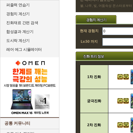
퍼즐력 연습기
불, 나무, 빛, 어둠속성 몬스터로부터
경험치 계산기
경험치 계산기
진화재료 간편 검색
현재 경험치
합성결과 계산기
도시락 계산기
Lv.50 까지
레어 에그 시뮬레이터
진화 트리 정보
1차 진화
궁극진화
공통 커뮤니티
2차 진화