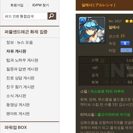
알레샤 ( アルレシャ )
회원가입
ID/PW 찾기
No. 2417
알레샤
퍼즐앤드래곤 화제 집중
15
코스트
정보 · 뉴스 모음
속성
타입
자유 게시판
팁과 노하우 게시판
스탯
Lv.
HP
610
질문과 답변 게시판
공격
269
진로 상담 게시판
회복
64
친구 찾기 게시판
스킬 :
아스트로 차지 아쿠아
소식 게시판
회복, 방해, 독드롭을 물드롭으로
동영상 게시판
액티브 스킬 턴 수를 1턴 감소시
팬아트 게시판
리더스킬 :
물고기자리의 수기성
강화드롭을 포함하여 5개를 연결
파워업 BOX
격력이 4배가 되고 물속성을 제외
는 대미지가 감소한다