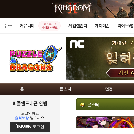
로스트아크
뉴스
커뮤니티
게임캘린더
게이머존
라이브/
기대평 이벤트
홈
몬스터
던전
퍼즐앤드래곤 인벤
몬스터
로그인하고
출석보상
받으세요!
로그인