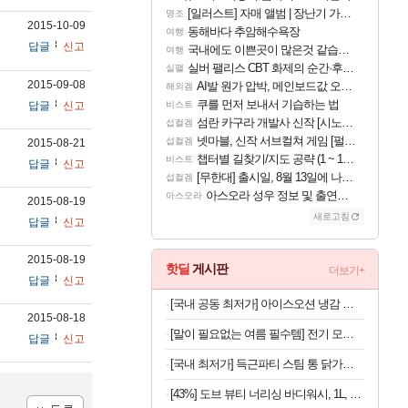
[일러스트] 자매 앨범 | 장난기 가득한 오후의 공원 (리메이크판)
명조
2015-10-09
동해바다 추암해수욕장
여행
답글
신고
국내에도 이쁜곳이 많은것 같습니다
여행
실버 팰리스 CBT 화제의 순간·후기 모음
실팰
2015-09-08
AI발 원가 압박, 메인보드값 오르나
해외겜
쿠를 먼저 보내서 기습하는 법
답글
신고
비스트
섬란 카구라 개발사 신작 [시노비 넥서스] 연내 출시 예정
섭컬겜
넷마블, 신작 서브컬쳐 게임 [펄 인 블루] 티저 사이트 오픈
섭컬겜
2015-08-21
챕터별 길찾기/지도 공략 (1 ~ 12장)
비스트
답글
신고
[무한대] 출시일, 8월 13일에 나오나
섭컬겜
아스오라 성우 정보 및 출연작 모음
아스오라
2015-08-19
새로고침
답글
신고
2015-08-19
핫딜
게시판
더보기+
답글
신고
[국내 공동 최저가] 아이스오션 냉감 홑이불 100x150
2015-08-18
[말이 필요없는 여름 필수템] 전기 모기채 x 2개
답글
신고
[국내 최저가] 득근파티 스팀 통 닭가슴살 6종 혼합 x 30팩
[43%] 도브 뷰티 너리싱 바디워시, 1L, 2개