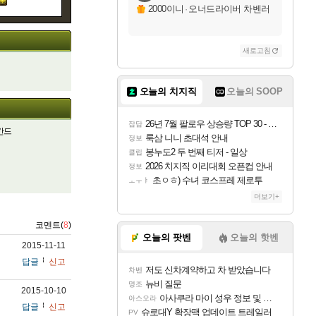
2000이니
·
오너드라이버 차벤러
새로고침
오늘의 치지직
오늘의 SOOP
26년 7월 팔로우 상승량 TOP 30 - 월간 치지직
잡담
간드
룩삼 니니 초대석 안내
정보
봉누도2 두 번째 티저 - 일상
클립
2026 치지직 이리대회 오픈컵 안내
정보
초ㅇㅎ) 수녀 코스프레 제로투
ㅗㅜㅑ
더보기+
코멘트(
8
)
오늘의 팟벤
오늘의 핫벤
2015-11-11
답글
신고
저도 신차계약하고 차 받았습니다
차벤
뉴비 질문
명조
2015-10-10
아사쿠라 마이 성우 정보 및 주요 필모
아스오라
답글
신고
슈로대Y 확장팩 업데이트 트레일러
PV