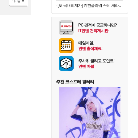
[또 국내최저가] 키친플라워 꾸테 세라믹 인덕션 냄비 편수 18cm x 2개
등록
PC 견적이 궁금하다면?
IT인벤 견적게시판
매일매일,
인벤 출석체크!
주사위 굴리고 포인트!
인벤 마블
추천 코스프레 갤러리