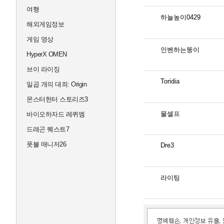
여행
하늘높이0429
해외게임정보
게임 영상
인벤하는뚱이
HyperX OMEN
브이 라이징
Toridia
일곱 개의 대죄: Origin
몬스터헌터 스토리즈3
물셀프
바이오하자드 레퀴엠
드래곤 퀘스트7
풋볼 매니저26
Dre3
라이팅