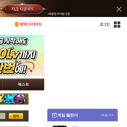
혜택.아이마트
로그인
인
벤
전
체
사
이
트
맵
퀘스트
게임 캘린더
더보기+