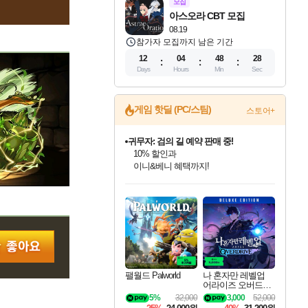
모집
아스오라 CBT 모집
08.19
참가자 모집까지 남은 기간
12
04
48
27
Days
Hours
Min
Sec
게임 핫딜 (PC/스팀)
스토어+
귀무자: 검의 길 예약 판매 중!
10% 할인과
이니&베니 혜택까지!
인벤게임즈 8월 특별 할인!
드래곤소드: 어웨이크닝 입점!
문명 7 특별 할인!
비스트 오브 리인카네이션 정식 출시!
커세어 코브 출시 기념 할인!
더 렐릭 퍼스트 가디언 정식 출시
베데스다 40주년 기념 할인 중!
마블 투혼 파이팅 소울즈 예약 판매 중!
캡콤 프렌차이즈 할인 진행 중!
캡콤 일부 상품 상시 할인
스타워즈 은하계 레이서
로블록스 기프트 카드 공식 입점
인기 퍼블리셔 모음!
스팀으로 만나는 드래곤소드!
조선&고려 DLC 출시 예정
게임프릭 신작 IP
해적'섬'을 발전시키자!
설화x하드코어 액션!
베데스다의 명작들을
마블 히어로 총 출동&화려한 격투!
몬헌, 바하 등 인기 IP를
몬헌 와일즈 & 드래곤즈 도그마2
인벤게임즈에서 10% 추가 적립
Robux를 가장 안전하고
최대 90% 할인가를 만나보세요!
네이버혜택과 함께 만나보세요!
50%할인&추가 적립까지!
네이버 혜택가와 함께 예약하세요!
할인&네이버혜택으로 만나보세요!
네이버페이 혜택과 만나보세요!
40주년 프로모션으로 만나보세요!
네이버 포인트 혜택까지!
할인가에 만나보세요!
일부 에디션 상시 할인!
혜택으로 예약 판매 중
편안하게 충전하세요
팰월드 Palworld
나 혼자만 레벨업
어라이즈 오버드라
이브 디럭스 에디션
5%
32,000
3,000
52,000
Solo Leveling Arise