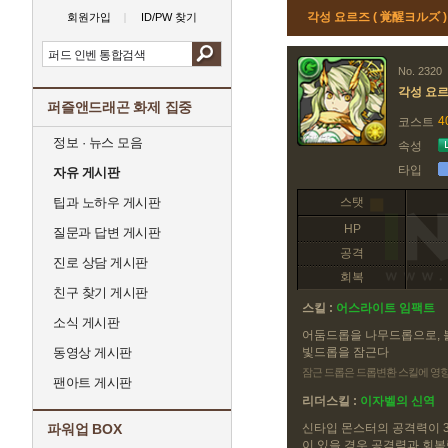
각성 요르즈 ( 覚醒ヨルズ )
회원가입
ID/PW 찾기
No. 2320
각성 요
퍼즐앤드래곤 화제 집중
4
코스트
정보 · 뉴스 모음
속성
타입
자유 게시판
팁과 노하우 게시판
스탯
HP
질문과 답변 게시판
공격
진로 상담 게시판
회복
친구 찾기 게시판
스킬 :
어스라이트 임팩트
소식 게시판
어둠드롭을 나무드롭으로, 
동영상 게시판
빛드롭을 잠근다
잠근 드롭은 드롭변환 스킬에 영
팬아트 게시판
리더스킬 :
이자벨의 신역
파워업 BOX
신타입 몬스터의 공격력이 
이 있을 경우 공격력과 회