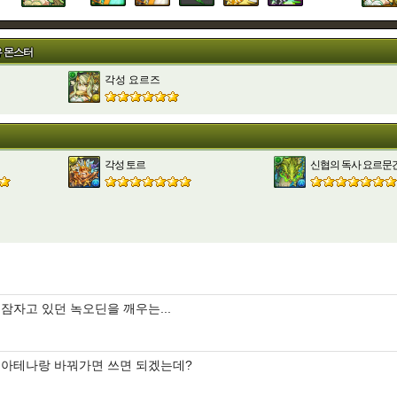
유 몬스터
각성 요르즈
각성 토르
신협의 독사 요르문
잠자고 있던 녹오딘을 깨우는...
아테나랑 바꿔가면 쓰면 되겠는데?