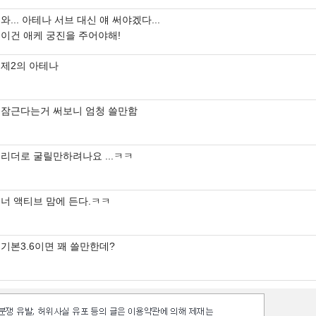
와... 아테나 서브 대신 얘 써야겠다...
이건 애케 궁진을 주어야해!
제2의 아테나
잠근다는거 써보니 엄청 쓸만함
리더로 굴릴만하려나요 ...ㅋㅋ
너 액티브 맘에 든다.ㅋㅋ
기본3.6이면 꽤 쓸만한데?