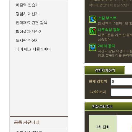
퍼즐력 연습기
파티에 광창의 마술신 오딘이 
경험치 계산기
스킬 부스트
진화재료 간편 검색
팀 전체의 스킬이 1턴 
나무속성 강화
합성결과 계산기
나무드롭을 가로 한 줄로
상승한다
도시락 계산기
2마리 공격
레어 에그 시뮬레이터
자신과 같은 속성의 드롭
되고, 2마리 적을 공격
경험치 계산기
현재 경험치
Lv.99 까지
진화 트리 정보
공통 커뮤니티
1차 진화