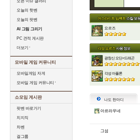
오픈 이슈 갤러리
오늘의 핫벤
어스라이트 임팩트
스킬 보
오늘의 팟벤
요르즈
AI 그림 그리기
PC 견적 게시판
더보기
각성 요르즈
사용 정보
광창신 오딘=드래곤
모바일 게임 커뮤니티
모바일게임 자게
각성 아폴론
모바일 게임 커뮤니티
소모임 게시판
나도 한마디
팟벤 바로가기
아르라우네
치지직
차벤
그섬
걸그룹