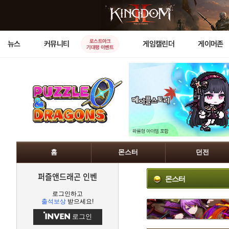
로스트아크
뉴스
커뮤니티
게임캘린더
게이머존
기대평 이벤트
홈
몬스터
던전
퍼즐앤드래곤 인벤
몬스터
로그인하고
출석보상
받으세요!
로그인