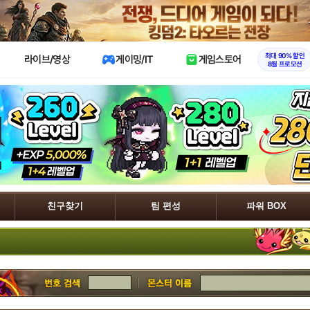
X
최대 90% 할인
라이브/영상
게이밍/IT
게임스토어
8월 프로모션
친구찾기
팀 편성
파워 BOX