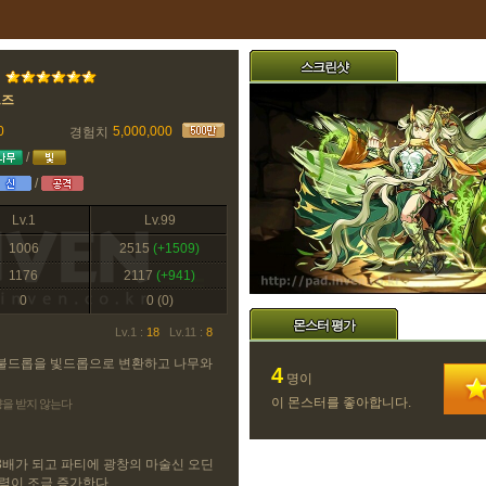
스크린샷
르즈
0
5,000,000
경험치
/
/
Lv.1
Lv.99
1006
2515
(+1509)
1176
2117
(+941)
0
0
(0)
몬스터 평가
Lv.1 :
18
Lv.11 :
8
불드롭을 빛드롭으로 변환하고 나무와
4
명이
이 몬스터를 좋아합니다.
향을 받지 않는다
3배가 되고 파티에 광창의 마술신 오딘
복력이 조금 증가한다