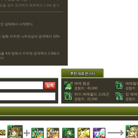
있을 경우 공격력과 회복력이 1.2배 증가
쌓인 상태에서 시작한다
 맞춰 지우면 나무속성의 공격력이 10%
을 4개 맞춰서 지우면 공격력이 1.5배가
한다
추천 재료 몬스터
에메 펭공
에메랄
경험치 : 45,000
경험치 : 
하이 에메랄드 드래곤
킹 에메
경험치 : 22,500
경험치 : 