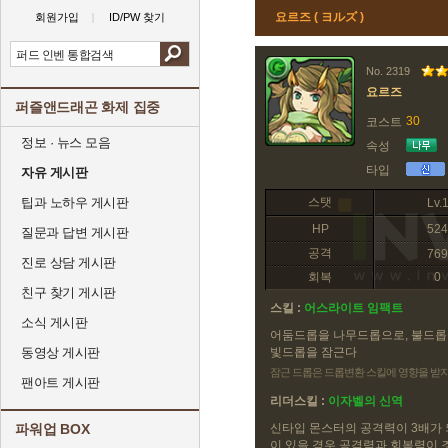
요르즈 ( ヨルズ )
회원가입
ID/PW 찾기
No. 2319
요르즈
퍼즐앤드래곤 화제 집중
30
코스트
정보 · 뉴스 모음
속성
타입
자유 게시판
팁과 노하우 게시판
스탯
Lv.
HP
524
질문과 답변 게시판
공격
769
진로 상담 게시판
회복
0
친구 찾기 게시판
스킬 :
어스라이트 임팩트
소식 게시판
어둠드롭을 나무드롭으로, 불드롭
동영상 게시판
빛드롭을 잠근다
잠근 드롭은 드롭변환 스킬에 영향을 받
팬아트 게시판
리더스킬 :
이자벨의 신역
파워업 BOX
신타입 몬스터의 공격력이 3배가 
이 있을 경우 공격력과 회복력이 