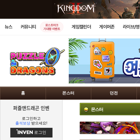
로스트아크
뉴스
커뮤니티
게임캘린더
게이머존
라이브/
기대평 이벤트
홈
몬스터
던전
퍼즐앤드래곤 인벤
몬스터
로그인하고
출석보상
받으세요!
로그인