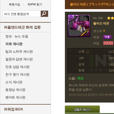
블러드 데몬 ( ブラッドデ?モン )
회원가입
ID/PW 찾기
No. 200
블러드 데몬
퍼즐앤드래곤 화제 집중
8
코스트
정보 · 뉴스 모음
속성
타입
자유 게시판
팁과 노하우 게시판
스탯
Lv.
HP
180
질문과 답변 게시판
공격
345
진로 상담 게시판
회복
113
친구 찾기 게시판
스킬 :
폭탄
소식 게시판
하나의 적에게 자신의 공격력 10배
동영상 게시판
력을 조금 낮춘다.
자신의 속성으로 공격하고, 적의 방어력 2
팬아트 게시판
파워업 BOX
경험치 계산기