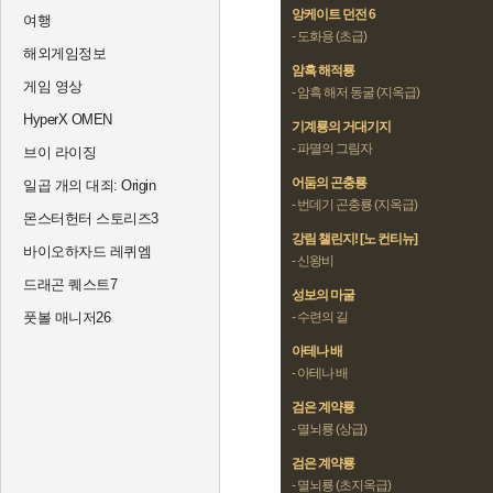
앙케이트 던전 6
여행
- 도화용 (초급)
해외게임정보
암흑 해적룡
게임 영상
- 암흑 해저 동굴 (지옥급)
HyperX OMEN
기계룡의 거대기지
- 파멸의 그림자
브이 라이징
어둠의 곤충룡
일곱 개의 대죄: Origin
- 번데기 곤충룡 (지옥급)
몬스터헌터 스토리즈3
강림 챌린지! [노 컨티뉴]
바이오하자드 레퀴엠
- 신왕비
드래곤 퀘스트7
성보의 마굴
- 수련의 길
풋볼 매니저26
아테나 배
- 아테나 배
검은 계약룡
- 멸뇌룡 (상급)
검은 계약룡
- 멸뇌룡 (초지옥급)