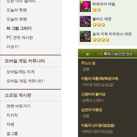
오픈 이슈 갤러리
하르피아 데빌
오늘의 핫벤
블러드 데몬
오늘의 팟벤
AI 그림 그리기
숲의 지옥 타우르스 데몬
PC 견적 게시판
더보기
블러드 데몬
획득 가능 던전 정보
모바일 게임 커뮤니티
주노스 섬
- 공통
모바일게임 자게
어둠의 역룡 (화/목/광 3색)
모바일 게임 커뮤니티
- 어두운 외딴 섬 (상급)
신왕비의 불야성
소모임 게시판
- 암흑의 신왕비
팟벤 바로가기
심연의 마왕성
치지직
- 공통
차벤
어둠의 신비용 (빛없음)
- 책력의 원반 (최상급)
걸그룹