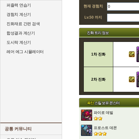
퍼즐력 연습기
현재 경험치
경험치 계산기
Lv.50 까지
진화재료 간편 검색
진화 트리 정보
합성결과 계산기
도시락 계산기
레어 에그 시뮬레이터
1차 진화
2차 진화
폭탄
스킬 보유 몬스터
파이로 데빌
프로스트 데몬
공통 커뮤니티