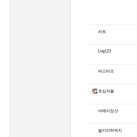
러트
Log123
버스터즈
초심자들
어메이징샷
발키리허벅지