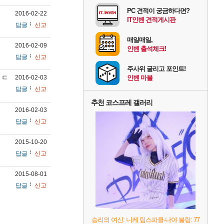
PC 견적이 궁금하다면?
2016-02-22
IT인벤 견적게시판
답글
신고
매일매일,
2016-02-09
인벤 출석체크!
답글
신고
주사위 굴리고 포인트!
ㄷㄷ
2016-02-03
인벤 마블
답글
신고
추천 코스프레 갤러리
2016-02-03
답글
신고
2015-10-20
답글
신고
2015-08-01
답글
신고
승리의 여신: 니케 팀스파클-나야 블랑: 77