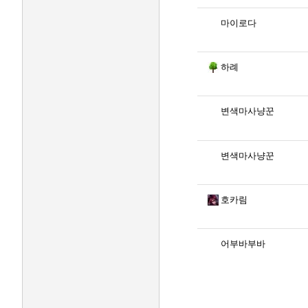
마이로다
하례
변색마사냥꾼
변색마사냥꾼
호카림
어부바부바