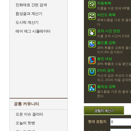
자동회복
진화재료 간편 검색
드롭을 지운 턴에 HP를 
합성결과 계산기
바인드 회복
회복드롭을 가로 한 줄로
도시락 계산기
다
레어 에그 시뮬레이터
조작 시간 연장
드롭 조작 시간이 0.5
물드롭 강화
20% 확률로 강화된 물
지가 5% 증가한다
봉인 내성
20% 확률로 스킬 봉인을
2마리 공격
자신과 같은 속성의 드롭
되고, 2마리 적을 공격
물속성 강화
물드롭을 가로 한 줄로 
한다
공통 커뮤니티
경험치 계산기
오픈 이슈 갤러리
현재 경험치
오늘의 핫벤