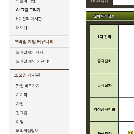
오늘의 팟벤
Lv.99 까지
AI 그림 그리기
진화 트리 정보
PC 견적 게시판
더보기
1차 진화
모바일 게임 커뮤니티
모바일게임 자게
모바일 게임 커뮤니티
궁극진화
소모임 게시판
궁극진화
팟벤 바로가기
치지직
차벤
각성궁극진화
걸그룹
여행
해외게임정보
환생진화