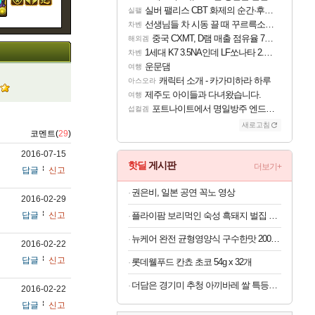
실버 팰리스 CBT 화제의 순간·후기 모음
실팰
선생님들 차 시동 끌 때 꾸르륵소리나는데
차벤
중국 CXMT, D램 매출 점유율 7%…글로벌 4위로 부상
해외겜
1세대 K7 3.5NA인데 LF쏘나타 2.0NA 기변하면 유류비 절약이 얼마나 될까요..?
차벤
운문댐
여행
캐릭터 소개 - 카가미하라 하루
아스오라
제주도 아이들과 다녀왔습니다.
여행
포트나이트에서 명일방주 엔드필드 [펠리카] 판매 예정
섭컬겜
새로고침
코멘트(
29
)
2016-07-15
핫딜
게시판
더보기+
답글
신고
권은비, 일본 공연 꼭노 영상
2016-02-29
답글
신고
플라이팜 보리먹인 숙성 흑돼지 벌집 두툼 삼겹살 HACCP 2kg
뉴케어 완전 균형영양식 구수한맛 200ml x 24개
2016-02-22
답글
신고
롯데웰푸드 칸쵸 초코 54g x 32개
더담은 경기미 추청 아끼바레 쌀 특등급 10kg
2016-02-22
답글
신고