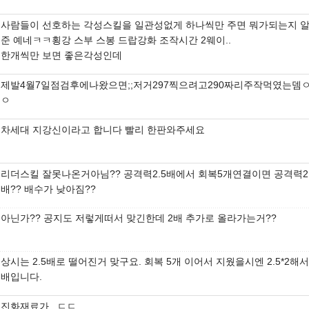
사람들이 선호하는 각성스킬을 일관성없게 하나씩만 주면 뭐가되는지 
준 예네ㅋㅋ횡강 스부 스봉 드랍강화 조작시간 2웨이..
한개씩만 보면 좋은각성인데
제발4월7일점검후에나왔으면;;저거297찍으려고290짜리주작먹였는뎀
ㅇ
차세대 지강신이라고 합니다 빨리 한판와주세요
리더스킬 잘못나온거아님?? 공격력2.5배에서 회복5개연결이면 공격력2
배?? 배수가 낮아짐??
아닌가?? 공지도 저렇게떠서 맞긴한데 2배 추가로 올라가는거??
상시는 2.5배로 떨어진거 맞구요. 회복 5개 이어서 지웠을시엔 2.5*2해서
배입니다.
진화재료가...ㄷㄷ