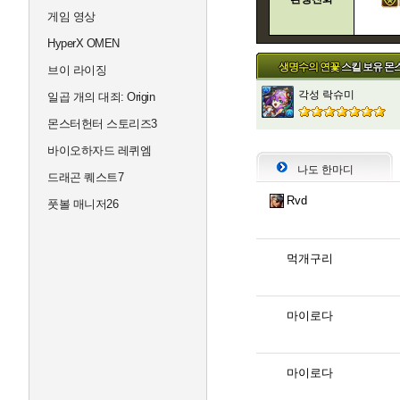
게임 영상
HyperX OMEN
생명수의 연꽃
스킬 보유 몬
브이 라이징
각성 락슈미
일곱 개의 대죄: Origin
몬스터헌터 스토리즈3
바이오하자드 레퀴엠
나도 한마디
드래곤 퀘스트7
Rvd
풋볼 매니저26
먹개구리
마이로다
마이로다