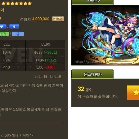
스크린샷
슈미
5
4,000,000
경험치
/
/
Lv.1
Lv.99
1046
4897
(+3851)
824
1436
(+612)
440
100
(-340)
몬스터 평가
Lv.1 :
12
Lv.5 :
8
배로 공격하고 대미지의 절반만큼 회복하
32
명이
개 생성한다
이 몬스터를 좋아합니다.
회복력은 1.5배 회복을 4개 이상 연결하
배
쌓인 상태에서 시작한다