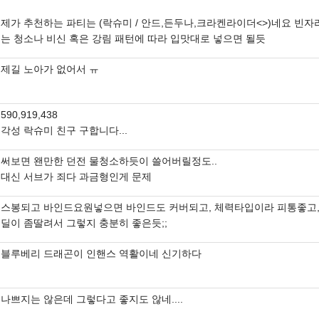
제가 추천하는 파티는 (락슈미 / 안드,든두나,크라켄라이더<>)네요 빈자
는 청소나 비신 혹은 강림 패턴에 따라 입맛대로 넣으면 될듯
제길 노아가 없어서 ㅠ
590,919,438
각성 락슈미 친구 구합니다...
써보면 왠만한 던전 물청소하듯이 쓸어버릴정도..
대신 서브가 죄다 과금형인게 문제
스봉되고 바인드요원넣으면 바인드도 커버되고, 체력타입이라 피통좋고
딜이 좀딸려서 그렇지 충분히 좋은듯;;
블루베리 드래곤이 인핸스 역활이네 신기하다
나쁘지는 않은데 그렇다고 좋지도 않네....