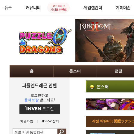
로스트아크
뉴스
커뮤니티
게임캘린더
게이머존
기대평 이벤트
홈
몬스터
던전
퍼즐앤드래곤 인벤
몬스터
로그인하고
출석보상
받으세요!
로그인
각성 락슈미 ( 覚醒ラクシュ
회원가입
ID/PW 찾기