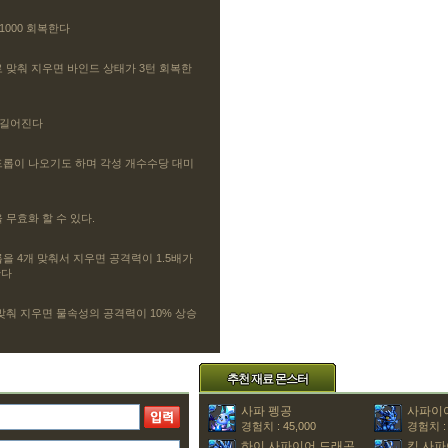
1000 회복한다
 맞춰 지우면 바인드 상태가 3턴 회복한
초 길어진다
드롭이 나오기도 하며 각성 개수수당 대미
 무효화 할 수 있다.
을 4개 맞춰서 지우면 공격력이 1.5배가
한다
맞춰 지우면 물속성의 공격력이 10% 상승
추천 재료 몬스터
사파 펭공
사파이
경험치 : 45,000
경험치 : 
하이 사파이어 드래곤
킹 사파