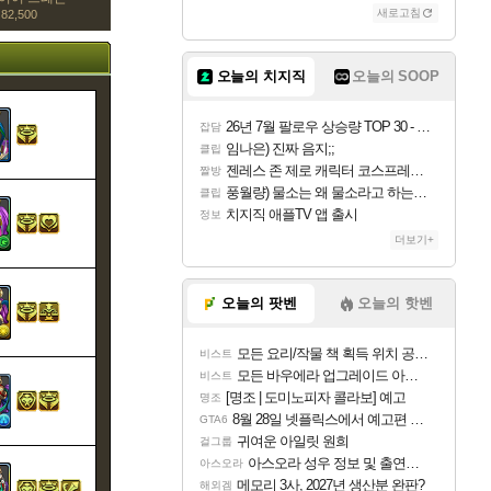
새로고침
82,500
오늘의 치지직
오늘의 SOOP
26년 7월 팔로우 상승량 TOP 30 - 월간 치지직
잡담
임나은) 진짜 음지;;
클립
젠레스 존 제로 캐릭터 코스프레한 꽁주
짤방
풍월량) 물소는 왜 물소라고 하는거야? 아! 그만 ㅋㅋ 알았어 ㅋㅋ
클립
치지직 애플TV 앱 출시
정보
더보기+
오늘의 팟벤
오늘의 핫벤
모든 요리/작물 책 획득 위치 공략 (36개) - 미식가 도전과제
비스트
모든 바우에라 업그레이드 아이템 획득 위치 공략 (89개)
비스트
[명조 | 도미노피자 콜라보] 예고
명조
8월 28일 넷플릭스에서 예고편 공개 예정
GTA6
귀여운 아일릿 원희
걸그룹
아스오라 성우 정보 및 출연작 모음
아스오라
메모리 3사, 2027년 생산분 완판?
해외겜