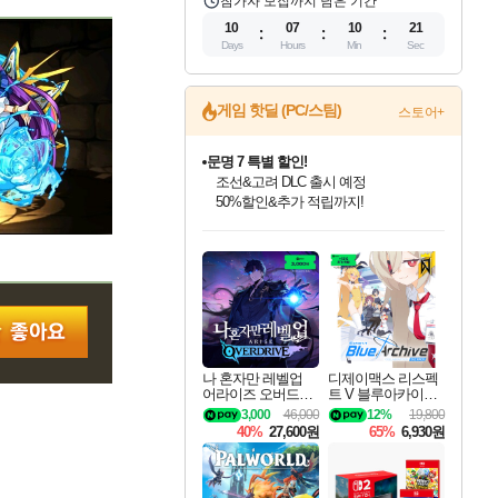
참가자 모집까지 남은 기간
10
07
10
20
Days
Hours
Min
Sec
게임 핫딜 (PC/스팀)
스토어+
마블 투혼 파이팅 소울즈 정식출시!
마블 히어로 총 출동&화려한 격투!
네이버 포인트 혜택까지!
인벤게임즈 8월 특별 할인!
드래곤소드: 어웨이크닝 입점!
문명 7 특별 할인!
귀무자: 검의 길 예약 판매 중!
비스트 오브 리인카네이션 정식 출시!
커세어 코브 출시 기념 할인!
더 렐릭 퍼스트 가디언 정식 출시
베데스다 40주년 기념 할인 중!
캡콤 프렌차이즈 할인 진행 중!
캡콤 일부 상품 상시 할인
스타워즈 은하계 레이서
로블록스 기프트 카드 공식 입점
인기 퍼블리셔 모음!
스팀으로 만나는 드래곤소드!
조선&고려 DLC 출시 예정
10% 할인과
게임프릭 신작 IP
해적'섬'을 발전시키자!
설화x하드코어 액션!
베데스다의 명작들을
몬헌, 바하 등 인기 IP를
몬헌 와일즈 & 드래곤즈 도그마2
인벤게임즈에서 10% 추가 적립
Robux를 가장 안전하고
최대 90% 할인가를 만나보세요!
네이버혜택과 함께 만나보세요!
50%할인&추가 적립까지!
이니&베니 혜택까지!
네이버 혜택가와 함께 예약하세요!
할인&네이버혜택으로 만나보세요!
네이버페이 혜택과 만나보세요!
40주년 프로모션으로 만나보세요!
할인가에 만나보세요!
일부 에디션 상시 할인!
혜택으로 예약 판매 중
편안하게 충전하세요
나 혼자만 레벨업
디제이맥스 리스펙
어라이즈 오버드라
트 V 블루아카이브
이브 Solo Leveling A
팩 DJMAX RESPE
3,000
46,000
12%
19,800
rise
CT V Blue Archive P
40%
27,600원
65%
6,930원
ack DLC