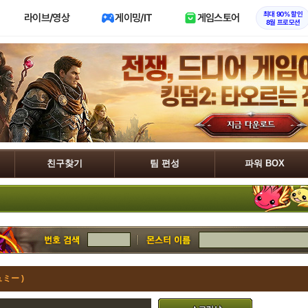
최대 90% 할인
라이브/영상
게이밍/IT
게임스토어
8월 프로모션
친구찾기
팀 편성
파워 BOX
ミー )