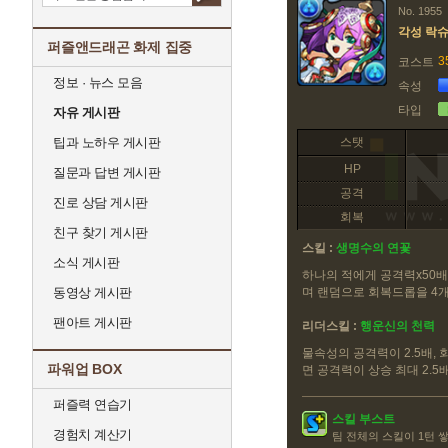
No. 1955
각성 락
퍼즐앤드래곤 화제 집중
3
코스트
정보 · 뉴스 모음
속성
타입
자유 게시판
팁과 노하우 게시판
스탯
HP
질문과 답변 게시판
공격
진로 상담 게시판
회복
친구 찾기 게시판
스킬 :
생명수의 연꽃
소식 게시판
하나의 적에게 공격력x50
동영상 게시판
며 랜덤으로 회복드롭을 4
팬아트 게시판
리더스킬 :
행운신의 천력
물속성의 공격력이 2.5배, 
파워업 BOX
면 공격력이 상승 최대 2.5
퍼즐력 연습기
스킬 부스트
경험치 계산기
팀 전체의 스킬이 1턴 