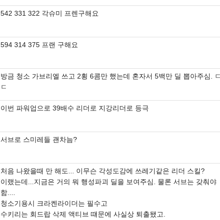
542 331 322 각슈미 프렌구해요
594 314 375 프랜 구해요
방금 청소 가브리엘 쓰고 2횡 6콤만 했는데 혼자서 5백만 딜 뽑아주심. 
ㄷ
이번 파워업으로 39배수 리더로 지강리더로 등극
서브로 스미레들 괜차늠?
처음 나왔을때 만 해도... 이무슨 각성도감에 쓰레기같은 리더 스킬?
이랬는데...지금은 거의 뭐 행성파괴 딜을 보여주심. 물론 서브는 갖춰야
함....
청소기용시 크라켄라이더는 필수고
수키리는 회드랍 삭제 액티브 떄문에 사실상 퇴출됐고.