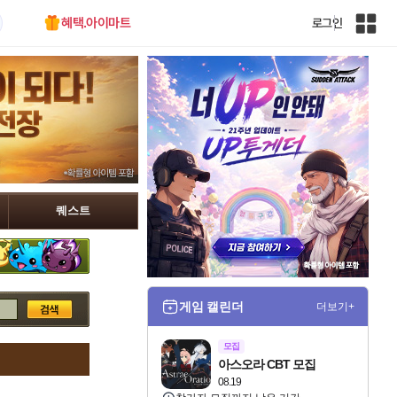
혜택.아이마트
로그인
인
벤
전
체
사
이
트
맵
퀘스트
게임 캘린더
더보기+
모집
아스오라 CBT 모집
08.19