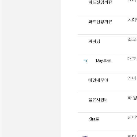
ㅅ이
퍼드신앙끼뀨
ㅅ이
퍼드신앙끼뀨
소교
위피냥
대교
Day드림
리더
태연내꾸야
하 
음유시인9
신타입
Kira준
하잌.