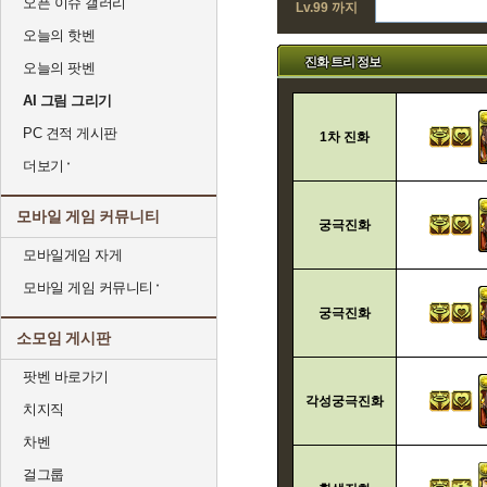
오픈 이슈 갤러리
Lv.99 까지
오늘의 핫벤
진화 트리 정보
오늘의 팟벤
AI 그림 그리기
PC 견적 게시판
1차 진화
더보기
모바일 게임 커뮤니티
궁극진화
모바일게임 자게
모바일 게임 커뮤니티
궁극진화
소모임 게시판
팟벤 바로가기
각성궁극진화
치지직
차벤
걸그룹