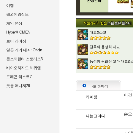
환생진화
여행
해외게임정보
게임 영상
칙천거사의 헌신
스킬 보유 몬스터
HyperX OMEN
대교&소교
브이 라이징
천록의 용성희 대교
일곱 개의 대죄: Origin
몬스터헌터 스토리즈3
늠성의 쌍화신 꼬마 대교&
바이오하자드 레퀴엠
드래곤 퀘스트7
풋볼 매니저26
나도 한마디
이건
라이팅
손오
나는고미다