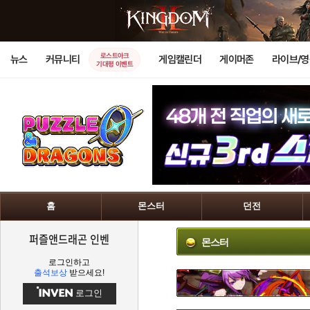
로스트아크
뉴스
커뮤니티
게임캘린더
게이머존
라이브/
기대평 이벤트
홈
몬스터
던전
퍼즐앤드래곤 인벤
몬스터
로그인하고
출석보상
받으세요!
로그인