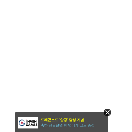
드래곤소드 '압긍' 달성 기념
축하 댓글달면 10 명에게 코드 증정