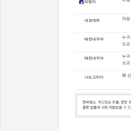
따링이
각성 
네코대위
누구
태연내꾸야
소교
누구
태연내꾸야
소교
왜 
나는고미다