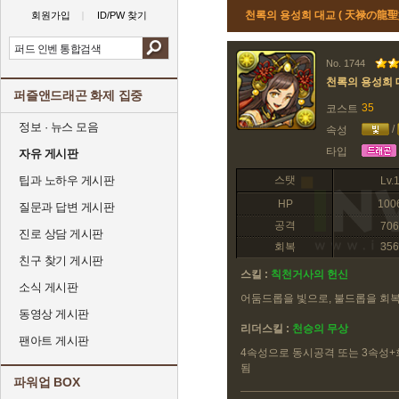
천록의 용성희 대교 ( 天禄の龍聖
회원가입
ID/PW 찾기
No. 1744
천록의 용성희 
퍼즐앤드래곤 화제 집중
35
코스트
정보 · 뉴스 모음
/
속성
타입
자유 게시판
팁과 노하우 게시판
스탯
Lv.
HP
100
질문과 답변 게시판
공격
706
진로 상담 게시판
회복
356
친구 찾기 게시판
스킬 :
칙천거사의 헌신
소식 게시판
어둠드롭을 빛으로, 불드롭을 회
동영상 게시판
리더스킬 :
천승의 무상
팬아트 게시판
4속성으로 동시공격 또는 3속성+
됨
파워업 BOX