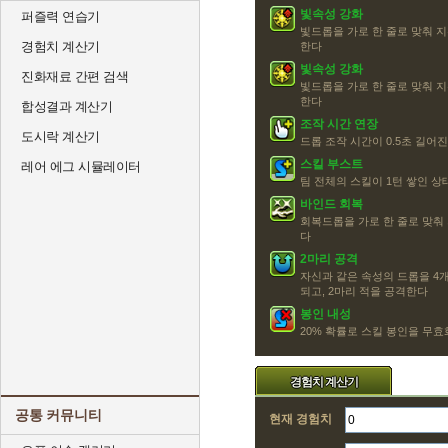
빛속성 강화
퍼즐력 연습기
빛드롭을 가로 한 줄로 맞춰 지
경험치 계산기
한다
빛속성 강화
진화재료 간편 검색
빛드롭을 가로 한 줄로 맞춰 지
한다
합성결과 계산기
조작 시간 연장
도시락 계산기
드롭 조작 시간이 0.5초 길어
스킬 부스트
레어 에그 시뮬레이터
팀 전체의 스킬이 1턴 쌓인 
바인드 회복
회복드롭을 가로 한 줄로 맞춰
다
2마리 공격
자신과 같은 속성의 드롭을 4개
되고, 2마리 적을 공격한다
봉인 내성
20% 확률로 스킬 봉인을 무효화
경험치 계산기
공통 커뮤니티
현재 경험치