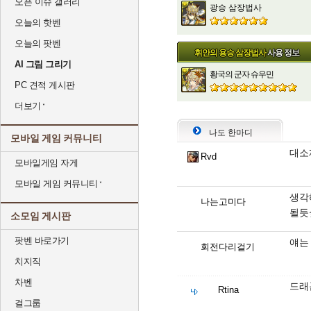
오픈 이슈 갤러리
광승 삼장법사
오늘의 핫벤
오늘의 팟벤
휘안의 용승 삼장법사
사용 정보
AI 그림 그리기
황국의 군자 슈우민
PC 견적 게시판
더보기
나도 한마디
모바일 게임 커뮤니티
대소
Rvd
모바일게임 자게
모바일 게임 커뮤니티
생각
나는고미다
될듯
소모임 게시판
팟벤 바로가기
얘는 
회전다리걸기
치지직
차벤
드래
Rtina
걸그룹