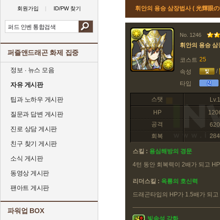
휘안의 용승 삼장법사 ( 光輝眼
회원가입
ID/PW 찾기
No. 1246
휘안의 용승 
퍼즐앤드래곤 화제 집중
25
코스트
정보 · 뉴스 모음
/
속성
타입
자유 게시판
팁과 노하우 게시판
스탯
Lv.
HP
120
질문과 답변 게시판
공격
620
진로 상담 게시판
회복
284
친구 찾기 게시판
스킬 :
용심해방의 경문
소식 게시판
4턴 동안 회복력이 2배가 되고 HP
동영상 게시판
리더스킬 :
옥룡의 호신력
팬아트 게시판
드래곤타입의 HP가 1.5배가 되고
파워업 BOX
빛속성 강화