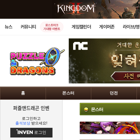
로스트아크
뉴스
커뮤니티
게임캘린더
게이머존
라이브/
기대평 이벤트
홈
몬스터
던전
퍼즐앤드래곤 인벤
몬스터
로그인하고
출석보상
받으세요!
로그인