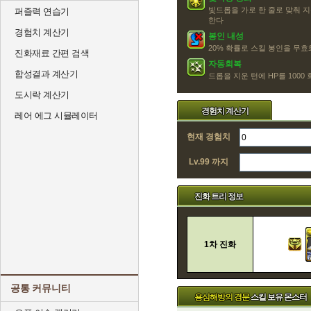
빛드롭을 가로 한 줄로 맞춰 지
퍼즐력 연습기
한다
경험치 계산기
봉인 내성
20% 확률로 스킬 봉인을 무효화
진화재료 간편 검색
자동회복
합성결과 계산기
드롭을 지운 턴에 HP를 1000
도시락 계산기
경험치 계산기
레어 에그 시뮬레이터
현재 경험치
Lv.99 까지
진화 트리 정보
1차 진화
공통 커뮤니티
용심해방의 경문
스킬 보유 몬스터