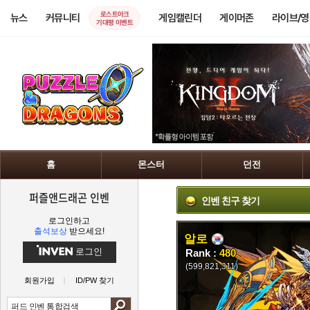
로스트아크
뉴스
커뮤니티
게임캘린더
게이머존
라이브/
기대평 이벤트
홈
몬스터
던전
퍼즐앤드래곤 인벤
인벤 친구 찾기
로그인하고
출석보상
받으세요!
알로
로그인
Rank :
480
(599,821,311)
회원가입
ID/PW 찾기