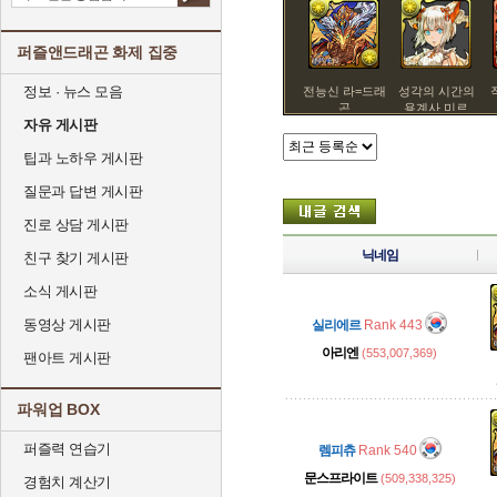
퍼즐앤드래곤 화제 집중
정보 · 뉴스 모음
전능신 라=드래
성각의 시간의
곤
용계사 미르
자유 게시판
팁과 노하우 게시판
질문과 답변 게시판
진로 상담 게시판
닉네임
친구 찾기 게시판
소식 게시판
동영상 게시판
실리에르
Rank 443
아리엔
(553,007,369)
팬아트 게시판
파워업 BOX
퍼즐력 연습기
렘피츄
Rank 540
문스프라이트
(509,338,325)
경험치 계산기