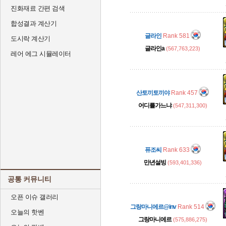
진화재료 간편 검색
합성결과 계산기
글라인
Rank 581
도시락 계산기
글라인a
(567,763,223)
레어 에그 시뮬레이터
산토끼토끼야
Rank 457
어디를가느냐
(547,311,300)
퓨조씨
Rank 633
만년설빙
(593,401,336)
공통 커뮤니티
오픈 이슈 갤러리
그랑마니에르@inv
Rank 514
오늘의 핫벤
그랑마니에르
(575,886,275)