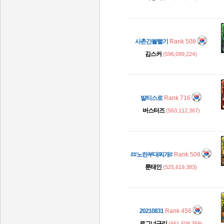
사촌간볼빨기
Rank 508
김스커
(596,099,224)
발티스로
Rank 716
버스터즈
(563,112,367)
##노란부대찌개#
Rank 508
룬태인
(525,619,383)
20210831
Rank 456
로그너구리
(561,508,359)