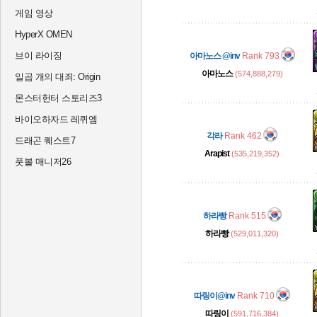
게임 영상
HyperX OMEN
브이 라이징
아마노스 @inv
Rank 793
아마노스
(574,888,279)
일곱 개의 대죄: Origin
몬스터헌터 스토리즈3
바이오하자드 레퀴엠
각라
Rank 462
드래곤 퀘스트7
Arapist
(535,219,352)
풋볼 매니저26
하라빵
Rank 515
하라빵
(529,011,320)
따링이@inv
Rank 710
따링이
(591,716,384)