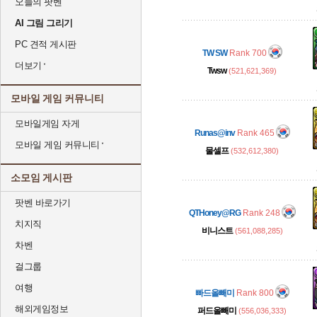
오늘의 팟벤
AI 그림 그리기
PC 견적 게시판
TW SW
Rank 700
더보기
Twsw
(521,621,369)
모바일 게임 커뮤니티
모바일게임 자게
Runas@inv
Rank 465
모바일 게임 커뮤니티
물셀프
(532,612,380)
소모임 게시판
팟벤 바로가기
QTHoney@RG
Rank 248
치지직
비니스트
(561,088,285)
차벤
걸그룹
여행
빠드올빼미
Rank 800
해외게임정보
퍼드올빼미
(556,036,333)