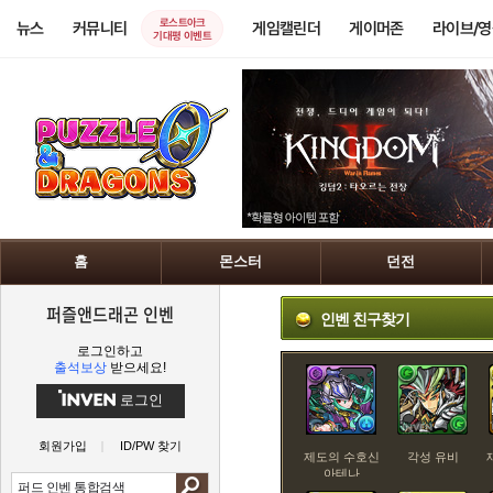
로스트아크
뉴스
커뮤니티
게임캘린더
게이머존
라이브/
기대평 이벤트
홈
몬스터
던전
퍼즐앤드래곤 인벤
인벤 친구찾기
로그인하고
출석보상
받으세요!
로그인
회원가입
ID/PW 찾기
제도의 수호신
각성 유비
아테나