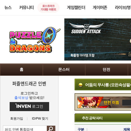
로스트아크
뉴스
커뮤니티
게임캘린더
게이머존
라이브/
기대평 이벤트
홈
몬스터
던전
퍼즐앤드래곤 인벤
어둠의 무사룡 (모든속성필
로그인하고
출석보상
받으세요!
로그인
추천 공략 파티
회원가입
ID/PW 찾기
구분
제목