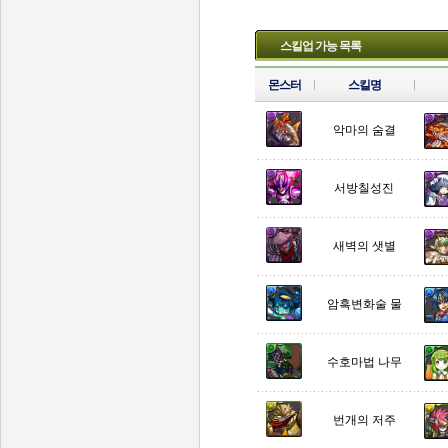
스킬업 가능 목록
몬스터
스킬명
악마의 숨결
서방칠성진
새벽의 샛별
암흑변화술 물
수호마법 나무
번개의 저주