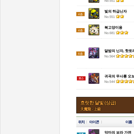
No.551
빛의 하급닌자
4층
No.551
복고양이용
4층
No.681
달밤의 닌자, 핫토
6층
No.564
귀곡의 무사룡 오
No.544
흐릿한 달빛 (상급)
天魔龍 - 上級
위치
아이콘
이름
악마의 보라 가면