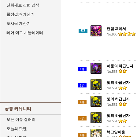
진화재료 간편 검색
합성결과 계산기
도시락 계산기
팬텀 체이서
레어 에그 시뮬레이터
No.905
어둠의 하급닌자
1층
No.553
빛의 하급닌자
1층
No.551
빛의 하급닌자
4층
No.551
공통 커뮤니티
빛의 하급닌자
4층
오픈 이슈 갤러리
No.551
오늘의 핫벤
복고양이용
4층