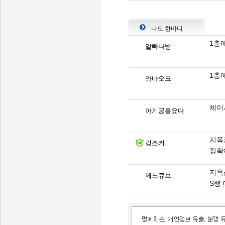
나도 한마디
1층
알빠나방
1층
라바오크
체이
아기공룡요다
지옥
킹조커
정확
지옥
제노큐브
S랭