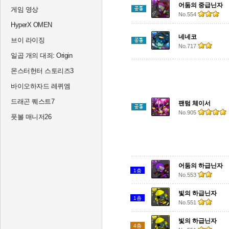
어둠의 중급닌자
게임 영상
No.554
HyperX OMEN
네네코
브이 라이징
No.717
일곱 개의 대죄: Origin
몬스터헌터 스토리즈3
바이오하자드 레퀴엠
드래곤 퀘스트7
팬텀 체이서
No.905
풋볼 매니저26
어둠의 하급닌자
1층
No.553
빛의 하급닌자
1층
No.551
빛의 하급닌자
4층