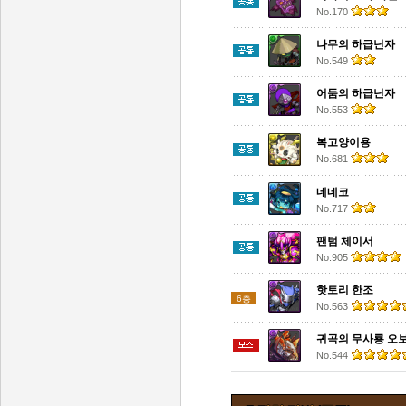
No.170
나무의 하급닌자
No.549
어둠의 하급닌자
No.553
복고양이용
No.681
네네코
No.717
팬텀 체이서
No.905
핫토리 한조
6층
No.563
귀곡의 무사룡 오
No.544