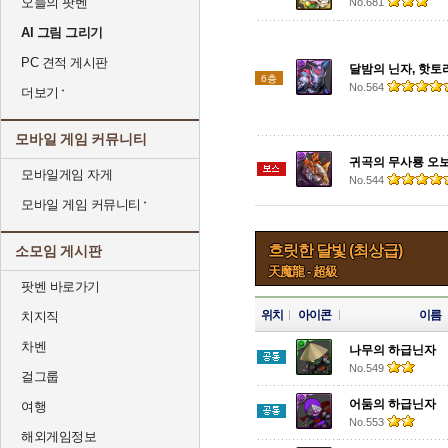
오늘의 팟벤
No.681
AI 그림 그리기
PC 견적 게시판
달밤의 닌자, 핫토
6층
No.564
더보기
모바일 게임 커뮤니티
귀곡의 무사룡 오
모바일게임 자게
No.544
모바일 게임 커뮤니티
흐릿한 달빛 (최상급)
소모임 게시판
天魔龍 - 超級
팟벤 바로가기
위치
아이콘
이름
치지직
차벤
나무의 하급닌자
No.549
걸그룹
어둠의 하급닌자
여행
No.553
해외게임정보