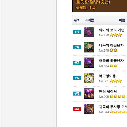
흐릿한 달빛 (중급)
天魔龍 - 中級
위치
아이콘
이름
악마의 보라 가면
No.170
나무의 하급닌자
No.549
어둠의 하급닌자
No.553
복고양이용
No.681
팬텀 체이서
No.905
귀곡의 무사룡 오
No.544