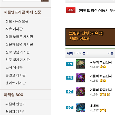
(이벤트 참여)어둠의 무사
퍼즐앤드래곤 화제 집중
정보 · 뉴스 모음
자유 게시판
흐릿한 달빛 (지옥급)
팁과 노하우 게시판
天魔龍 - 地獄級
질문과 답변 게시판
진로 상담 게시판
위치
아이콘
이름
친구 찾기 게시판
나무의 하급닌자
No.549
소식 게시판
동영상 게시판
어둠의 하급닌자
No.553
팬아트 게시판
어둠의 중급닌자
파워업 BOX
No.554
퍼즐력 연습기
네네코
No.717
경험치 계산기