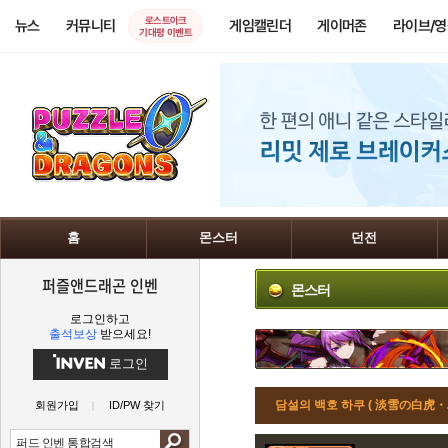
로스트아크
뉴스
커뮤니티
게임캘린더
게이머존
라이브/
기대평 이벤트
홈
몬스터
던전
퍼즐앤드래곤 인벤
몬스터
로그인하고
출석보상
받으세요!
로그인
담설의 백호 하쿠 ( 淡雪の白虎・
회원가입
ID/PW 찾기