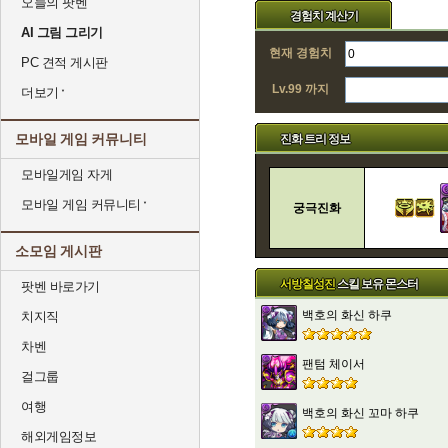
오늘의 팟벤
경험치 계산기
AI 그림 그리기
현재 경험치
PC 견적 게시판
Lv.99 까지
더보기
모바일 게임 커뮤니티
진화 트리 정보
모바일게임 자게
모바일 게임 커뮤니티
궁극진화
소모임 게시판
서방칠성진
스킬 보유 몬스터
팟벤 바로가기
백호의 화신 하쿠
치지직
차벤
팬텀 체이서
걸그룹
여행
백호의 화신 꼬마 하쿠
해외게임정보