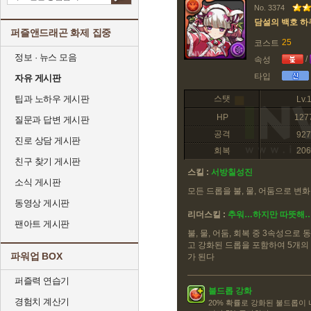
No. 3374
담설의 백호 하
퍼즐앤드래곤 화제 집중
25
코스트
정보 · 뉴스 모음
/
속성
타입
자유 게시판
팁과 노하우 게시판
스탯
Lv.
HP
127
질문과 답변 게시판
공격
927
진로 상담 게시판
회복
206
친구 찾기 게시판
스킬 :
서방칠성진
소식 게시판
모든 드롭을 불, 물, 어둠으로 변화
동영상 게시판
리더스킬 :
추워…하지만 따뜻해
팬아트 게시판
불, 물, 어둠, 회복 중 3속성으로 
고 강화된 드롭을 포함하여 5개의
파워업 BOX
가 된다
퍼즐력 연습기
불드롭 강화
경험치 계산기
20% 확률로 강화된 불드롭이