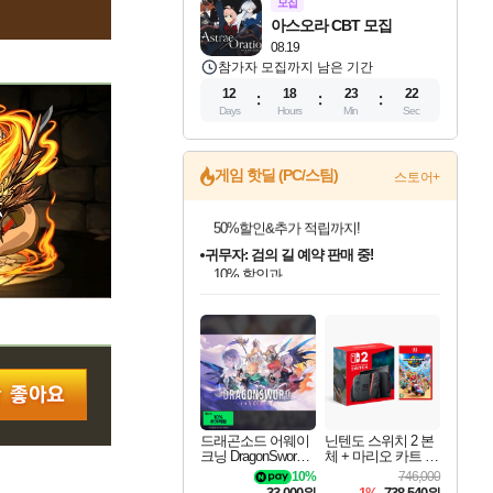
모집
아스오라 CBT 모집
08.19
참가자 모집까지 남은 기간
12
18
23
21
Days
Hours
Min
Sec
게임 핫딜 (PC/스팀)
스토어+
귀무자: 검의 길 예약 판매 중!
10% 할인과
이니&베니 혜택까지!
인벤게임즈 8월 특별 할인!
드래곤소드: 어웨이크닝 입점!
문명 7 특별 할인!
비스트 오브 리인카네이션 정식 출시!
커세어 코브 출시 기념 할인!
더 렐릭 퍼스트 가디언 정식 출시
베데스다 40주년 기념 할인 중!
마블 투혼 파이팅 소울즈 예약 판매 중!
캡콤 프렌차이즈 할인 진행 중!
캡콤 일부 상품 상시 할인
스타워즈 은하계 레이서
로블록스 기프트 카드 공식 입점
인기 퍼블리셔 모음!
스팀으로 만나는 드래곤소드!
조선&고려 DLC 출시 예정
게임프릭 신작 IP
해적'섬'을 발전시키자!
설화x하드코어 액션!
베데스다의 명작들을
마블 히어로 총 출동&화려한 격투!
몬헌, 바하 등 인기 IP를
몬헌 와일즈 & 드래곤즈 도그마2
인벤게임즈에서 10% 추가 적립
Robux를 가장 안전하고
최대 90% 할인가를 만나보세요!
네이버혜택과 함께 만나보세요!
50%할인&추가 적립까지!
네이버 혜택가와 함께 예약하세요!
할인&네이버혜택으로 만나보세요!
네이버페이 혜택과 만나보세요!
40주년 프로모션으로 만나보세요!
네이버 포인트 혜택까지!
할인가에 만나보세요!
일부 에디션 상시 할인!
혜택으로 예약 판매 중
편안하게 충전하세요
드래곤소드 어웨이
닌텐도 스위치 2 본
크닝 DragonSword A
체 + 마리오 카트 월
wakening
드
10%
746,000