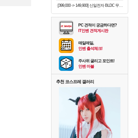
등록
[399,000 -> 149,900] 신일전자 BLDC 무선 청소기 + 충전거치대
PC 견적이 궁금하다면?
IT인벤 견적게시판
매일매일,
인벤 출석체크!
주사위 굴리고 포인트!
인벤 마블
추천 코스프레 갤러리