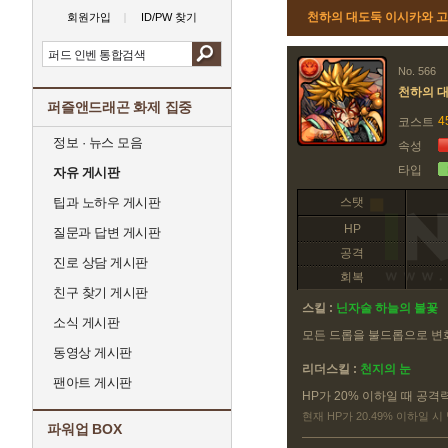
천하의 대도둑 이시카와 고
회원가입
ID/PW 찾기
No. 566
천하의 
퍼즐앤드래곤 화제 집중
4
코스트
정보 · 뉴스 모음
속성
타입
자유 게시판
팁과 노하우 게시판
스탯
HP
질문과 답변 게시판
공격
진로 상담 게시판
회복
친구 찾기 게시판
스킬 :
닌자술 하늘의 불꽃
소식 게시판
모든 드롭을 불드롭으로 
동영상 게시판
리더스킬 :
천지의 눈
팬아트 게시판
HP가 20% 이하일 때 공격
현재 HP가 20.49% 이하일 시
파워업 BOX