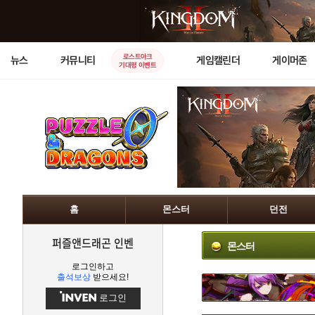
로스트아크
뉴스
커뮤니티
게임캘린더
게이머존
기대평 이벤트
홈
몬스터
던전
퍼즐앤드래곤 인벤
몬스터
로그인하고
출석보상
받으세요!
로그인