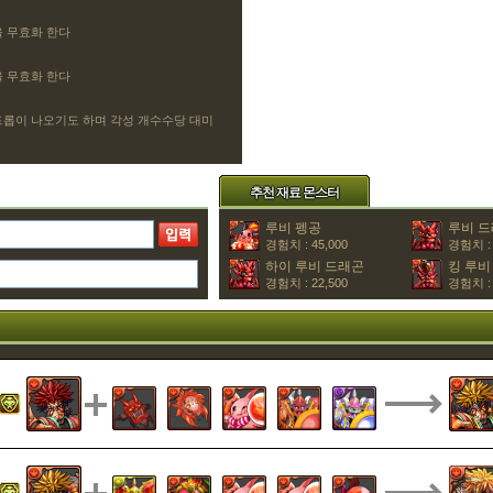
을 무효화 한다
을 무효화 한다
드롭이 나오기도 하며 각성 개수수당 대미
추천 재료 몬스터
루비 펭공
루비 
경험치 : 45,000
경험치 : 
하이 루비 드래곤
킹 루비
경험치 : 22,500
경험치 : 