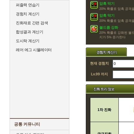
암흑 막기
퍼즐력 연습기
20% 확률로 암흑 공격
경험치 계산기
암흑 막기
20% 확률로 암흑 공격
진화재료 간편 검색
불드롭 강화
합성결과 계산기
20% 확률로 강화된 불
지가 5% 증가한다
도시락 계산기
레어 에그 시뮬레이터
경험치 계산기
현재 경험치
Lv.99 까지
진화 트리 정보
1차 진화
공통 커뮤니티