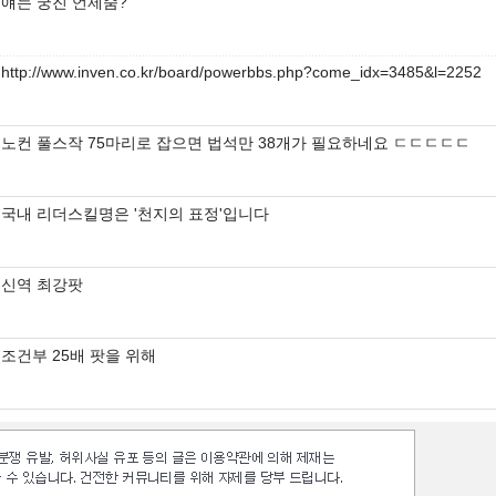
얘는 궁진 언제줌?
http://www.inven.co.kr/board/powerbbs.php?come_idx=3485&l=2252
노컨 풀스작 75마리로 잡으면 법석만 38개가 필요하네요 ㄷㄷㄷㄷㄷ
국내 리더스킬명은 '천지의 표정'입니다
신역 최강팟
조건부 25배 팟을 위해