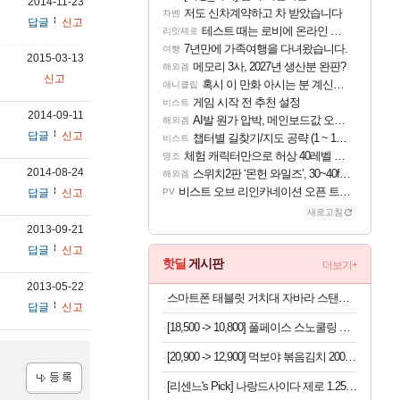
2014-11-23
저도 신차계약하고 차 받았습니다
차벤
답글
신고
테스트 때는 로비에 온라인 기능이 있는데
리밋제로
7년만에 가족여행을 다녀왔습니다.
여행
2015-03-13
메모리 3사, 2027년 생산분 완판?
해외겜
신고
혹시 이 만화 아시는 분 계신가요
애니클립
게임 시작 전 추천 설정
비스트
2014-09-11
AI발 원가 압박, 메인보드값 오르나
해외겜
답글
신고
챕터별 길찾기/지도 공략 (1 ~ 12장)
비스트
체험 캐릭터만으로 허상 40레벨 하이와티아 5분 컷!｜에이메스·린네·모니에 명함
명조
2014-08-24
스위치2판 ‘몬헌 와일즈’, 30~40fps 목표 추정
해외겜
비스트 오브 리인카네이션 오픈 트레일러
답글
신고
PV
새로고침
2013-09-21
답글
신고
핫딜
게시판
더보기+
2013-05-22
스마트폰 태블릿 거치대 자바라 스탠드, 블랙, 1개
답글
신고
[18,500 -> 10,800] 풀페이스 스노쿨링 마스크
[20,900 -> 12,900] 먹보야 볶음김치 200g 8봉지
[리센느's Pick] 나랑드사이다 제로 1.25L 12입 1박스