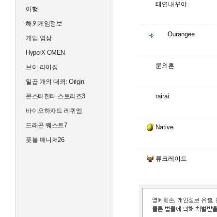
태연내꾸야
여행
해외게임정보
Ourangee
게임 영상
HyperX OMEN
룬의혼
브이 라이징
일곱 개의 대죄: Origin
몬스터헌터 스토리즈3
rairai
바이오하자드 레퀴엠
드래곤 퀘스트7
Native
풋볼 매니저26
류크레이드