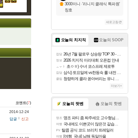
3000이니
·
'리니지 클래식 특파원'
칭호
새로고침
오늘의 치지직
오늘의 SOOP
26년 7월 팔로우 상승량 TOP 30 - 월간 치지직
잡담
2026 치지직 이리대회 오픈컵 안내
정보
초ㅇㅎ) 수녀 코스프레 제로투
ㅗㅜㅑ
삼식) 토요일에 vs한동숙 롤 내전 예정
잡담
청량하게 콜라 쏟아버리는 유니 ㅋㅋㅋ
클립
더보기+
코멘트(
7
)
오늘의 팟벤
오늘의 핫벤
2014-12-24
명조 파티 좀 짜주세요 고수형님들…
명조
답글
신고
국내에도 이쁜곳이 많은것 같습니다
여행
탈콥 공식 코드 브리치 트레일러
PV
[여행_국내] 남해 독일마을
여행