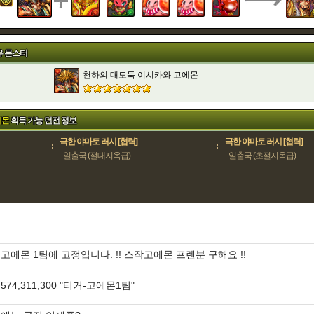
유 몬스터
천하의 대도둑 이시카와 고에몬
에몬
획득 가능 던전 정보
극한 야마토 러시 [협력]
극한 야마토 러시 [협력]
- 일출국 (절대지옥급)
- 일출국 (초절지옥급)
고에몬 1팀에 고정입니다. !! 스작고에몬 프렌분 구해요 !!
574,311,300 "티거-고에몬1팀"