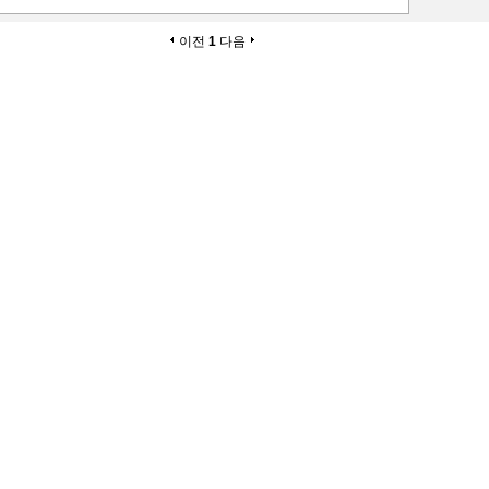
이전
1
다음