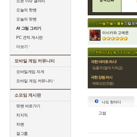
궁극진화
오픈 이슈 갤러리
오늘의 핫벤
오늘의 팟벤
닌자술 하늘의 불꽃
스킬 보
AI 그림 그리기
이시카와 고에몬
PC 견적 게시판
더보기
천하의 대도둑 이시카와 고
모바일 게임 커뮤니티
극한 야마토 러시!
- 일출국 (절대 지옥급)
모바일게임 자게
극한 강림 러시
모바일 게임 커뮤니티
- 백화요란 (5층)
소모임 게시판
나도 한마디
팟벤 바로가기
그섬
치지직
차벤
걸그룹