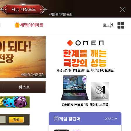
혜택.아이마트
로그인
인
벤
전
체
사
이
트
맵
퀘스트
게임 캘린더
더보기+