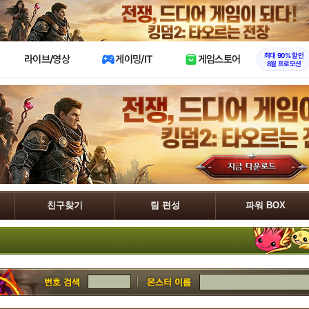
X
최대 90% 할인
라이브/영상
게이밍/IT
게임스토어
8월 프로모션
친구찾기
팀 편성
파워 BOX