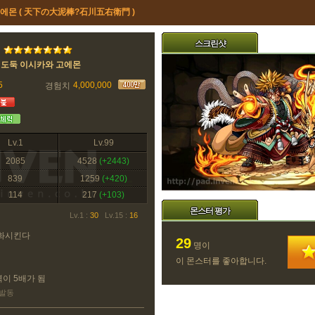
에몬 ( 天下の大泥棒?石川五右衛門 )
스크린샷
대도둑 이시카와 고에몬
5
4,000,000
경험치
Lv.1
Lv.99
2085
4528
(+2443)
839
1259
(+420)
114
217
(+103)
몬스터 평가
Lv.1 :
30
Lv.15 :
16
변화시킨다
29
명이
이 몬스터를 좋아합니다.
력이 5배가 됨
 발동