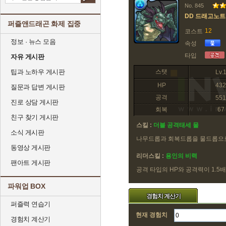
No. 845
DD 드래고노트
퍼즐앤드래곤 화제 집중
12
코스트
정보 · 뉴스 모음
속성
타입
자유 게시판
팁과 노하우 게시판
스탯
Lv.
HP
432
질문과 답변 게시판
공격
551
진로 상담 게시판
회복
67
친구 찾기 게시판
스킬 :
더블 공격태세 물
소식 게시판
나무드롭과 회복드롭을 물드롭으
동영상 게시판
리더스킬 :
용인의 비력
팬아트 게시판
공격 타입의 HP와 공격력이 1.5
파워업 BOX
경험치 계산기
퍼즐력 연습기
현재 경험치
경험치 계산기